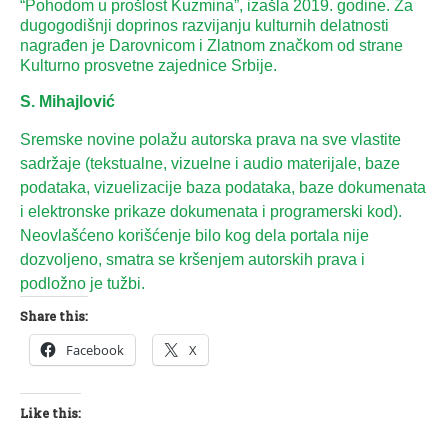
“Pohodom u prošlost Kuzmina”, izašla 2019. godine. Za
dugogodišnji doprinos razvijanju kulturnih delatnosti
nagrađen je Darovnicom i Zlatnom značkom od strane
Kulturno prosvetne zajednice Srbije.
S. Mihajlović
Sremske novine polažu autorska prava na sve vlastite
sadržaje (tekstualne, vizuelne i audio materijale, baze
podataka, vizuelizacije baza podataka, baze dokumenata
i elektronske prikaze dokumenata i programerski kod).
Neovlašćeno korišćenje bilo kog dela portala nije
dozvoljeno, smatra se kršenjem autorskih prava i
podložno je tužbi.
Share this:
Facebook
X
Like this: