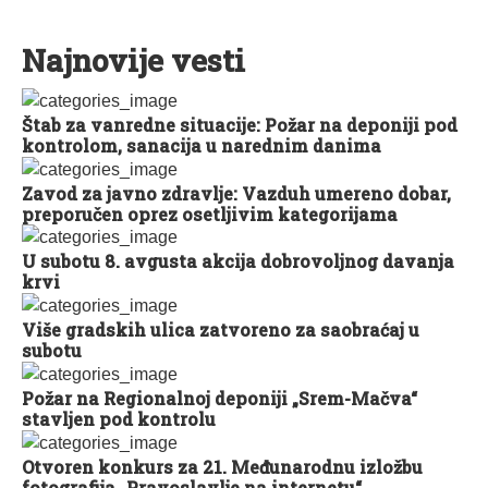
Najnovije vesti
Štab za vanredne situacije: Požar na deponiji pod
kontrolom, sanacija u narednim danima
Zavod za javno zdravlje: Vazduh umereno dobar,
preporučen oprez osetljivim kategorijama
U subotu 8. avgusta akcija dobrovoljnog davanja
krvi
Više gradskih ulica zatvoreno za saobraćaj u
subotu
Požar na Regionalnoj deponiji „Srem-Mačva“
stavljen pod kontrolu
Otvoren konkurs za 21. Međunarodnu izložbu
fotografija „Pravoslavlje na internetu“