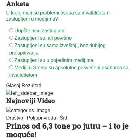
Anketa
U kojoj meri su problemi osoba sa invaliditetom
zastupljeni u medijima?
Uopšte nisu zastupljeni
Zastupljeni su, ali površno
Zastupljeni su samo izveštaji, bez dubljeg
preispitivanja
Zastupljeni su u pojedinim medijima
Mediji u Sremu su apsolutno posvećeni osobama sa
invaliditetom
Glasaj
Rezultati
Najnoviji Video
Društvo
|
Poljoprivreda
|
Šid
Prinos od 6,3 tone po jutru – i to je
moguće!