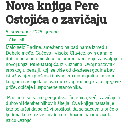
Nova knjiga Pere
Ostojića o zavičaju
5. novembar 2025. godine
Čitaj mi!
Malo selo Pađine, smešteno na padinama između
Debele međe, Gučeva i Visoke Glavice, ovih dana je
dobilo posebno mesto u kulturnom pamćenju zahvaljujući
novoj knjizi
Pere Ostojića
iz Kuzmina. Ovaj nastavnik
srpskog u penziji, koji se više od dvadeset godina bavi
istraživanjem prošlosti i pisanjem monografija, novom
knjigom nastoji da očuva duh svog rodnog kraja, njegove
priče, običaje i uspomene stanovnika.
-Pađine nisu samo geografska činjenica, već i zavičajni i
duhovni identitet njihovih žitelja. Ova knjiga nastala je
kao pokušaj da se oživi prošlost, da se sačuvaju priče o
ljudima koji su živeli ovde i o njihovom načinu života –
ističe Ostojić.