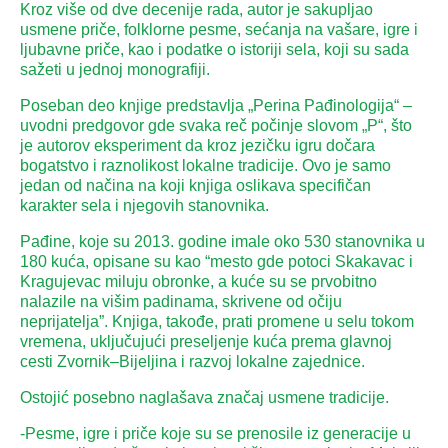
Kroz više od dve decenije rada, autor je sakupljao
usmene priče, folklorne pesme, sećanja na vašare, igre i
ljubavne priče, kao i podatke o istoriji sela, koji su sada
sažeti u jednoj monografiji.
Poseban deo knjige predstavlja „Perina Pađinologija“ –
uvodni predgovor gde svaka reč počinje slovom „P“, što
je autorov eksperiment da kroz jezičku igru dočara
bogatstvo i raznolikost lokalne tradicije. Ovo je samo
jedan od načina na koji knjiga oslikava specifičan
karakter sela i njegovih stanovnika.
Pađine, koje su 2013. godine imale oko 530 stanovnika u
180 kuća, opisane su kao “mesto gde potoci Skakavac i
Kragujevac miluju obronke, a kuće su se prvobitno
nalazile na višim padinama, skrivene od očiju
neprijatelja”. Knjiga, takođe, prati promene u selu tokom
vremena, uključujući preseljenje kuća prema glavnoj
cesti Zvornik–Bijeljina i razvoj lokalne zajednice.
Ostojić posebno naglašava značaj usmene tradicije.
-Pesme, igre i priče koje su se prenosile iz generacije u