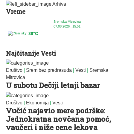
Arhiva
Vreme
Sremska Mitrovica
07.08.2026., 15:51
38°C
Najčitanije Vesti
Društvo
|
Srem bez predrasuda
|
Vesti
|
Sremska
Mitrovica
U subotu Dečiji letnji bazar
Društvo
|
Ekonomija
|
Vesti
Vučić najavio mere podrške:
Jednokratna novčana pomoć,
vaučeri i niže cene lekova