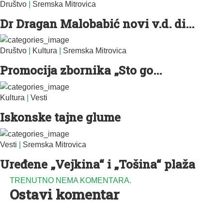
Društvo
|
Sremska Mitrovica
Dr Dragan Malobabić novi v.d. di...
Društvo
|
Kultura
|
Sremska Mitrovica
Promocija zbornika „Sto go...
Kultura
|
Vesti
Iskonske tajne glume
Vesti
|
Sremska Mitrovica
Uređene „Vejkina“ i „Tošina“ plaža
TRENUTNO NEMA KOMENTARA.
Ostavi komentar