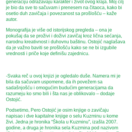
generaciju odražavaju karakter i život ovog kraja. Moj cilj
je bio da sve to sačuvam i prenesem na čitaoca, kako bi
osetio duh zavičaja i povezanost sa prošlošću – kaže
autor.
Monografija je više od istorijskog pregleda – ona je
pokušaj da se proživi i doživi zavičaj kroz lična sećanja,
narodnu kreativnost i duhovnu baštinu. Ostojić naglašava
da je važno baviti se prošlošću kako se ne bi izgubile
vrednosti i priče koje definišu zajednicu.
-Svaka reč u ovoj knjizi je ogledalo duše. Namera mi je
bila da sačuvam uspomene, da ih povežem sa
sadašnjošću i omogućim budućim generacijama da
razumeju ko smo bili i šta nas je oblikovalo – dodaje
Ostojić.
Podsetimo, Pero Ostojić je osim knjige o zavičaju
napisao i dve kapitalne knjige o selu Kuzminu u kome
živi. Jedna je hronika “Škola u Kuzminu”, izašla 2007.
godine, a druga je hronika sela Kuzmina pod nazivom