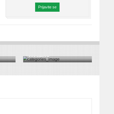
Prijavite se
ICA
VESTI
|
ŠID
eke
Gorana najlepša
čobanica