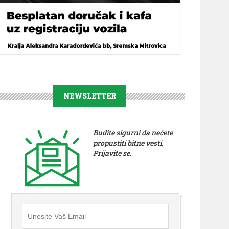
NEWSLETTER
Budite sigurni da nećete
propustiti bitne vesti.
Prijavite se.