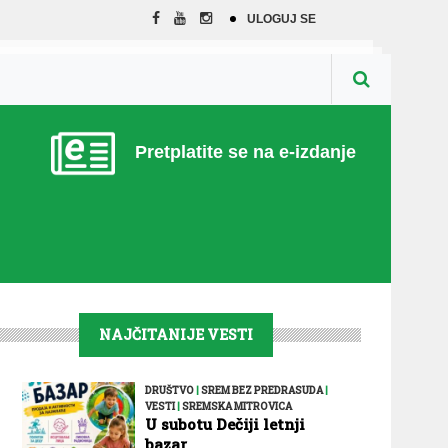
ULOGUJ SE
Pretplatite se na e-izdanje
NAJČITANIJE VESTI
DRUŠTVO
|
SREM BEZ PREDRASUDA
|
VESTI
|
SREMSKA MITROVICA
U subotu Dečiji letnji
bazar