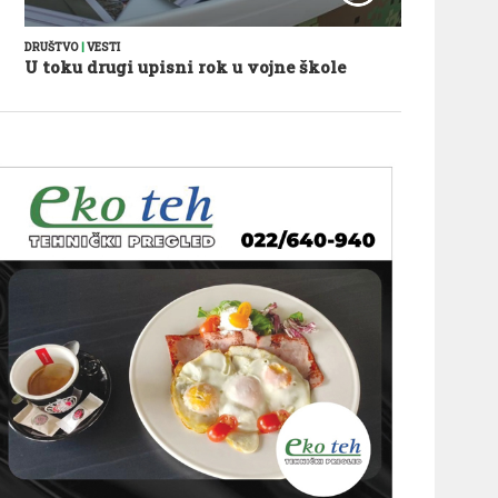
DRUŠTVO
|
VESTI
U toku drugi upisni rok u vojne škole