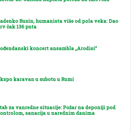
adenko Rusin, humanista više od pola veka: Dao
rv čak 136 puta
ođendanski koncert ansambla „Arodisi“
kspo karavan u subotu u Rumi
tab za vanredne situacije: Požar na deponiji pod
ontrolom, sanacija u narednim danima