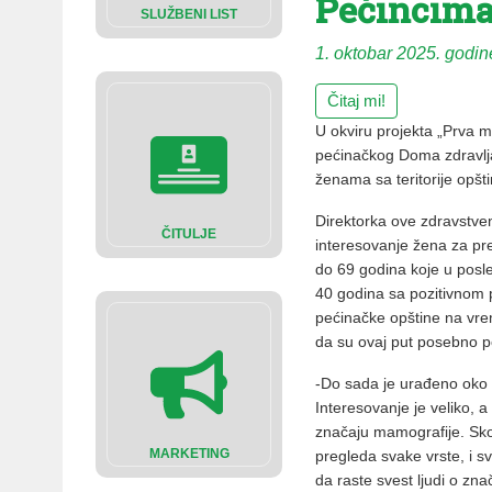
Pećincim
SLUŽBENI LIST
1. oktobar 2025. godin
Čitaj mi!
U okviru projekta „Prva m
pećinačkog Doma zdravlja
ženama sa teritorije opš
Direktorka ove zdravstv
ČITULJE
interesovanje žena za pr
do 69 godina koje u posle
40 godina sa pozitivnom 
pećinačke opštine na vr
da su ovaj put posebno p
-Do sada je urađeno oko 1
Interesovanje je veliko, 
značaju mamografije. Sko
MARKETING
pregleda svake vrste, i sv
da raste svest ljudi o zna