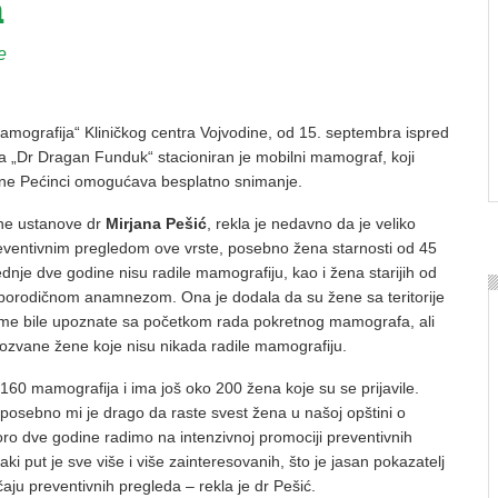
a
e
amografija“ Kliničkog centra Vojvodine, od 15. septembra ispred
 „Dr Dragan Funduk“ stacioniran je mobilni mamograf, koji
tine Pećinci omogućava besplatno snimanje.
ene ustanove dr
Mirjana Pešić
, rekla je nedavno da je veliko
eventivnim pregledom ove vrste, posebno žena starnosti od 45
dnje dve godine nisu radile mamografiju, kao i žena starijih od
porodičnom anamnezom. Ona je dodala da su žene sa teritorije
eme bile upoznate sa početkom rada pokretnog mamografa, ali
ozvane žene koje nisu nikada radile mamografiju.
60 mamografija i ima još oko 200 žena koje su se prijavile.
a posebno mi je drago da raste svest žena u našoj opštini o
ro dve godine radimo na intenzivnoj promociji preventivnih
aki put je sve više i više zainteresovanih, što je jasan pokazatelj
čaju preventivnih pregleda – rekla je dr Pešić.