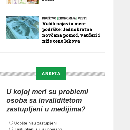
DRUŠTVO
|
EKONOMIJA
|
VESTI
Vučić najavio mere
podrške: Jednokratna
novčana pomoć, vaučeri i
niže cene lekova
ANKETA
U kojoj meri su problemi
osoba sa invaliditetom
zastupljeni u medijima?
Uopšte nisu zastupljeni
Zastupljeni su, ali površno