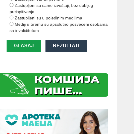
Zastupljeni su samo izveštaji, bez dubljeg
preispitivanja
Zastupljeni su u pojedinim medijima
Mediji u Sremu su apsolutno posvećeni osobama
sa invaliditetom
GLASAJ
REZULTATI