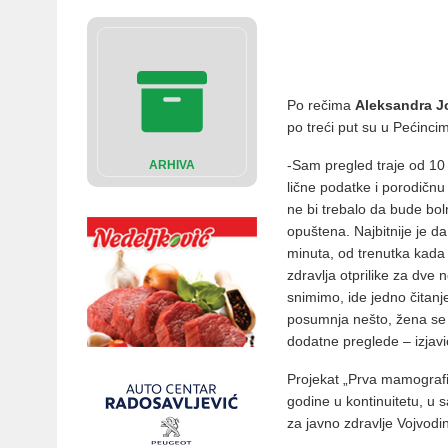
Po rečima
Aleksandra J
po treći put su u Pećinci
-Sam pregled traje od 10
ARHIVA
lične podatke i porodičnu
ne bi trebalo da bude boln
opuštena. Najbitnije je d
minuta, od trenutka kada 
zdravlja otprilike za dve
snimimo, ide jedno čitanj
posumnja nešto, žena se 
dodatne preglede – izjavio
Projekat „Prva mamografij
godine u kontinuitetu, u s
za javno zdravlje Vojvodi