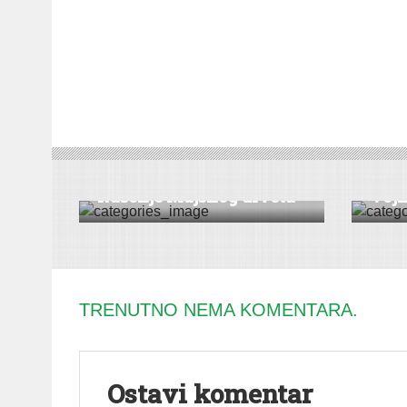
DRUŠTVO
|
KULTURA
|
VESTI
|
ŠID
VESTI
|
Kolo
Rušenje Majskog drveta
Vojk
TRENUTNO NEMA KOMENTARA.
Ostavi komentar