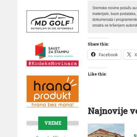
Sremske novine polažu auto
materijale, baze podataka,
dokumenata i programerski 
smatra se kršenjem autorsk
Share this:
Facebook
X
Like this:
Najnovije v
VREME
S