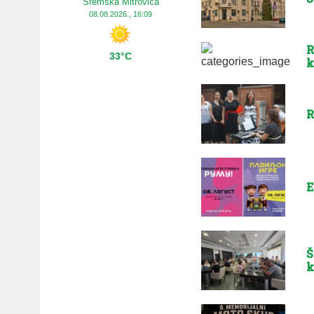
Sremska Mitrovica
08.08.2026., 16:09
R
33°C
k
R
E
Š
k