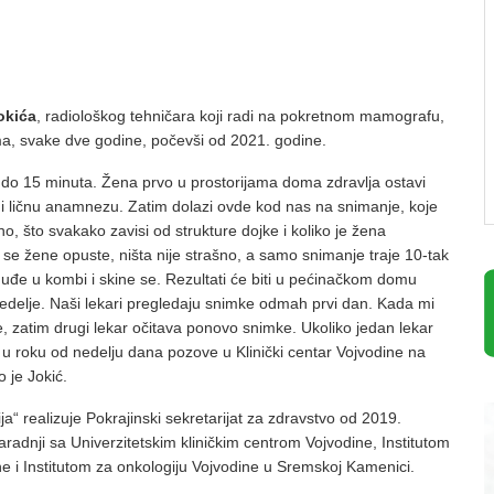
okića
, radiološkog tehničara koji radi na pokretnom mamografu,
ma, svake dve godine, počevši od 2021. godine.
 do 15 minuta. Žena prvo u prostorijama doma zdravlja ostavi
 i ličnu anamnezu. Zatim dolazi ovde kod nas na snimanje, koje
o, što svakako zavisi od strukture dojke i koliko je žena
a se žene opuste, ništa nije strašno, a samo snimanje traje 10-tak
uđe u kombi i skine se. Rezultati će biti u pećinačkom domu
 nedelje. Naši lekari pregledaju snimke odmah prvi dan. Kada mi
e, zatim drugi lekar očitava ponovo snimke. Ukoliko jedan lekar
u roku od nedelju dana pozove u Klinički centar Vojvodine na
 je Jokić.
a“ realizuje Pokrajinski sekretarijat za zdravstvo od 2019.
aradnji sa Univerzitetskim kliničkim centrom Vojvodine, Institutom
ne i Institutom za onkologiju Vojvodine u Sremskoj Kamenici.