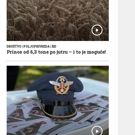
DRUŠTVO
|
POLJOPRIVREDA
|
ŠID
Prinos od 6,3 tone po jutru – i to je moguće!