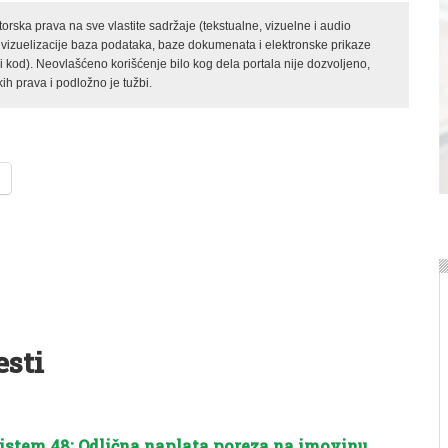
rska prava na sve vlastite sadržaje (tekstualne, vizuelne i audio
 vizuelizacije baza podataka, baze dokumenata i elektronske prikaze
kod). Neovlašćeno korišćenje bilo kog dela portala nije dozvoljeno,
ih prava i podložno je tužbi.
esti
istem 48: Odlična naplata poreza na imovinu