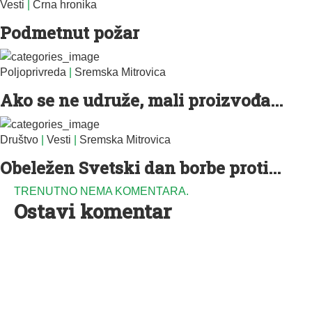
Vesti
|
Crna hronika
Podmetnut požar
Poljoprivreda
|
Sremska Mitrovica
Ako se ne udruže, mali proizvođa...
Društvo
|
Vesti
|
Sremska Mitrovica
Obeležen Svetski dan borbe proti...
TRENUTNO NEMA KOMENTARA.
Ostavi komentar