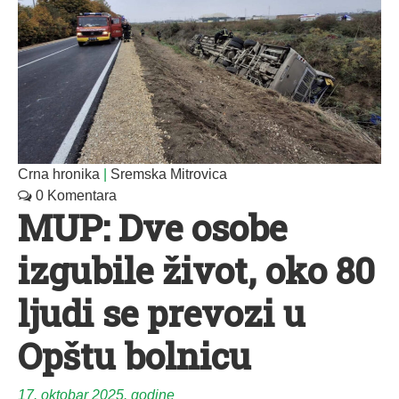
Crna hronika
|
Sremska Mitrovica
0 Komentara
MUP: Dve osobe
izgubile život, oko 80
ljudi se prevozi u
Opštu bolnicu
17. oktobar 2025. godine