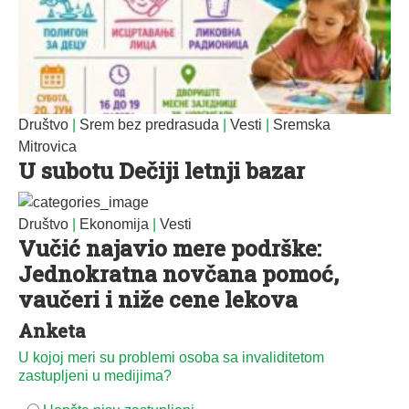
Društvo
|
Srem bez predrasuda
|
Vesti
|
Sremska
Mitrovica
U subotu Dečiji letnji bazar
Društvo
|
Ekonomija
|
Vesti
Vučić najavio mere podrške:
Jednokratna novčana pomoć,
vaučeri i niže cene lekova
Anketa
U kojoj meri su problemi osoba sa invaliditetom
zastupljeni u medijima?