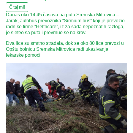
Čitaj mi!
Danas oko 14.45 časova na putu Sremska Mitrovica –
Jarak, autobus prevoznika “Sirmium bus” koji je prevozio
radnike firme “Helthcare”, iz za sada nepoznatih razloga,
je sleteo sa puta i prevrnuo se na krov.
Dva lica su smrtno stradala, dok se oko 80 lica prevozi u
Opštu bolnicu Sremska Mitrovica radi ukazivanja
lekarske pomoći.