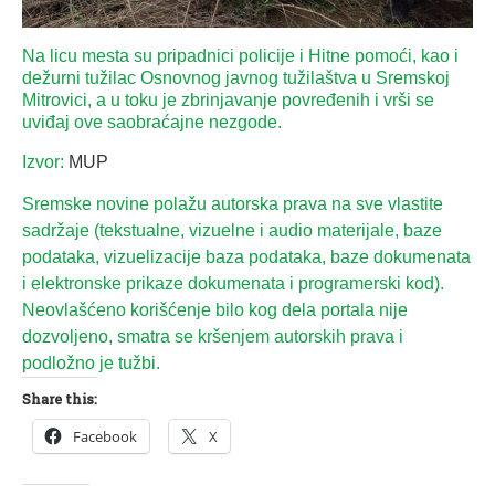
Na licu mesta su pripadnici policije i Hitne pomoći, kao i
dežurni tužilac Osnovnog javnog tužilaštva u Sremskoj
Mitrovici, a u toku je zbrinjavanje povređenih i vrši se
uviđaj ove saobraćajne nezgode.
Izvor:
MUP
Sremske novine polažu autorska prava na sve vlastite
sadržaje (tekstualne, vizuelne i audio materijale, baze
podataka, vizuelizacije baza podataka, baze dokumenata
i elektronske prikaze dokumenata i programerski kod).
Neovlašćeno korišćenje bilo kog dela portala nije
dozvoljeno, smatra se kršenjem autorskih prava i
podložno je tužbi.
Share this:
Facebook
X