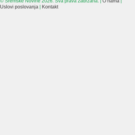
© Sremske Novine 2026. Sva prava zadržana. |
O nama
|
Uslovi poslovanja
|
Kontakt