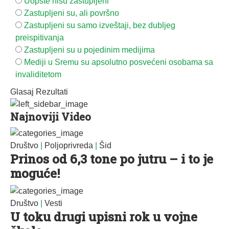
Uopšte nisu zastupljeni
Zastupljeni su, ali površno
Zastupljeni su samo izveštaji, bez dubljeg
preispitivanja
Zastupljeni su u pojedinim medijima
Mediji u Sremu su apsolutno posvećeni osobama sa
invaliditetom
Glasaj
Rezultati
Najnoviji Video
Društvo
|
Poljoprivreda
|
Šid
Prinos od 6,3 tone po jutru – i to je
moguće!
Društvo
|
Vesti
U toku drugi upisni rok u vojne