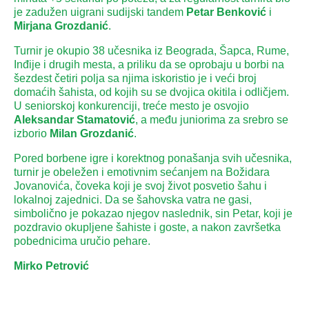
je zadužen uigrani sudijski tandem
Petar Benković
i
Mirjana Grozdanić
.
Turnir je okupio 38 učesnika iz Beograda, Šapca, Rume,
Inđije i drugih mesta, a priliku da se oprobaju u borbi na
šezdest četiri polja sa njima iskoristio je i veći broj
domaćih šahista, od kojih su se dvojica okitila i odličjem.
U seniorskoj konkurenciji, treće mesto je osvojio
Aleksandar Stamatović
, a među juniorima za srebro se
izborio
Milan Grozdanić
.
Pored borbene igre i korektnog ponašanja svih učesnika,
turnir je obeležen i emotivnim sećanjem na Božidara
Jovanovića, čoveka koji je svoj život posvetio šahu i
lokalnoj zajednici. Da se šahovska vatra ne gasi,
simbolično je pokazao njegov naslednik, sin Petar, koji je
pozdravio okupljene šahiste i goste, a nakon završetka
pobednicima uručio pehare.
Mirko Petrović