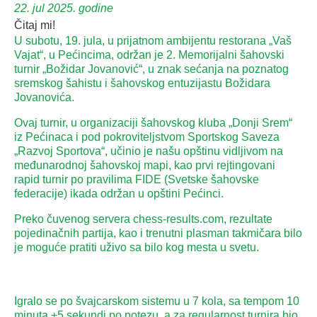
22. jul 2025. godine
Čitaj mi!
U subotu, 19. jula, u prijatnom ambijentu restorana „Vaš
Vajat“, u Pećincima, održan je 2. Memorijalni šahovski
turnir „Božidar Jovanović“, u znak sećanja na poznatog
sremskog šahistu i šahovskog entuzijastu Božidara
Jovanovića.
Ovaj turnir, u organizaciji šahovskog kluba „Donji Srem“
iz Pećinaca i pod pokroviteljstvom Sportskog Saveza
„Razvoj Sportova“, učinio je našu opštinu vidljivom na
međunarodnoj šahovskoj mapi, kao prvi rejtingovani
rapid turnir po pravilima FIDE (Svetske šahovske
federacije) ikada održan u opštini Pećinci.
Preko čuvenog servera chess-results.com, rezultate
pojedinačnih partija, kao i trenutni plasman takmičara bilo
je moguće pratiti uživo sa bilo kog mesta u svetu.
Igralo se po švajcarskom sistemu u 7 kola, sa tempom 10
minuta +5 sekundi po potezu, a za regularnost turnira bio