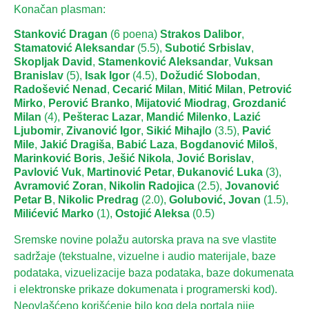
Konačan plasman:
Stanković Dragan
(6 poena)
Strakos Dalibor
,
Stamatović Aleksandar
(5.5),
Subotić Srbislav
,
Skopljak David
,
Stamenković Aleksandar
,
Vuksan
Branislav
(5),
Isak Igor
(4.5),
Dožudić Slobodan
,
Radošević Nenad
,
Cecarić Milan
,
Mitić Milan
,
Petrović
Mirko
,
Perović Branko
,
Mijatović Miodrag
,
Grozdanić
Milan
(4),
Pešterac Lazar
,
Mandić Milenko
,
Lazić
Ljubomir
,
Zivanović Igor
,
Sikić Mihajlo
(3.5),
Pavić
Mile
,
Jakić Dragiša
,
Babić Laza
,
Bogdanović Miloš
,
Marinković Boris
,
Ješić Nikola
,
Jović Borislav
,
Pavlović Vuk
,
Martinović Petar
,
Đukanović Luka
(3),
Avramović Zoran
,
Nikolin Radojica
(2.5),
Jovanović
Petar B
,
Nikolic Predrag
(2.0),
Golubović, Jovan
(1.5),
Milićević Marko
(1),
Ostojić Aleksa
(0.5)
Sremske novine polažu autorska prava na sve vlastite
sadržaje (tekstualne, vizuelne i audio materijale, baze
podataka, vizuelizacije baza podataka, baze dokumenata
i elektronske prikaze dokumenata i programerski kod).
Neovlašćeno korišćenje bilo kog dela portala nije