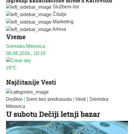
izgradnji kanalizacione mreže u Karlovčiću
Službeni list
Čitulje
Marketing
Arhiva
Vreme
Sremska Mitrovica
08.08.2026., 10:18
28°C
Najčitanije Vesti
Društvo
|
Srem bez predrasuda
|
Vesti
|
Sremska
Mitrovica
U subotu Dečiji letnji bazar