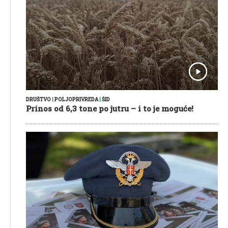
DRUŠTVO
|
POLJOPRIVREDA
|
ŠID
Prinos od 6,3 tone po jutru – i to je moguće!