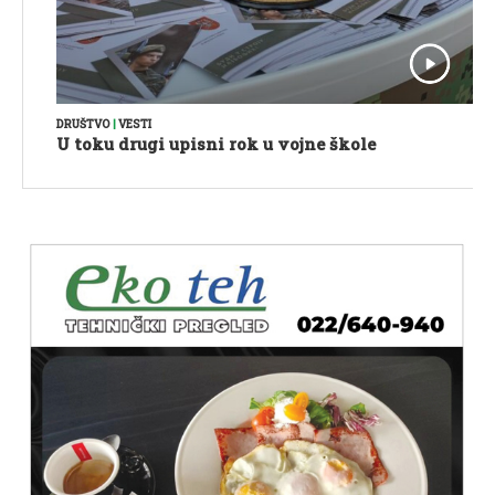
DRUŠTVO
|
VESTI
U toku drugi upisni rok u vojne škole