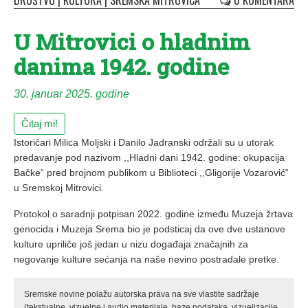
DRUŠTVO
|
KULTURA
|
SREMSKA MITROVICA
0 KOMENTARA
U Mitrovici o hladnim
danima 1942. godine
30. januar 2025. godine
Čitaj mi!
Istoričari Milica Moljski i Danilo Jadranski održali su u utorak
predavanje pod nazivom ,,Hladni dani 1942. godine: okupacija
Bačke“ pred brojnom publikom u Biblioteci ,,Gligorije Vozarović“
u Sremskoj Mitrovici.
Protokol o saradnji potpisan 2022. godine između Muzeja žrtava
genocida i Muzeja Srema bio je podsticaj da ove dve ustanove
kulture upriliče još jedan u nizu događaja značajnih za
negovanje kulture sećanja na naše nevino postradale pretke.
Sremske novine polažu autorska prava na sve vlastite sadržaje
(tekstualne, vizuelne i audio materijale, baze podataka, vizuelizacije