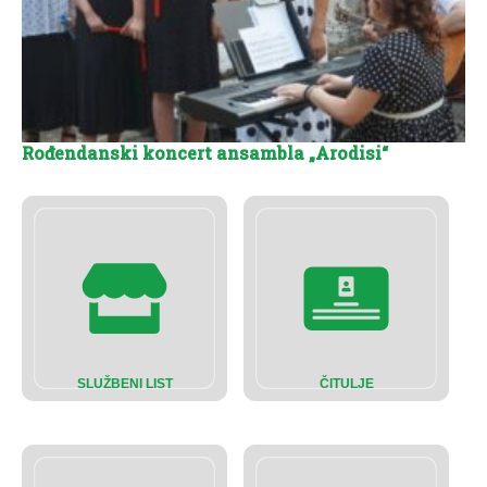
Rođendanski koncert ansambla „Arodisi“
SLUŽBENI LIST
ČITULJE