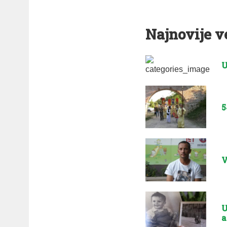
Najnovije v
U
5
V
U
a