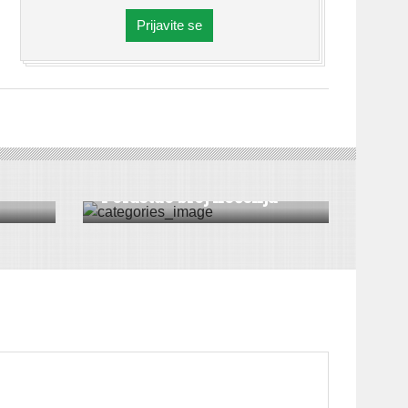
Prijavite se
VESTI
|
IRIG
Porastao broj noćenja