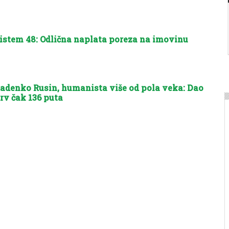
istem 48: Odlična naplata poreza na imovinu
adenko Rusin, humanista više od pola veka: Dao
rv čak 136 puta