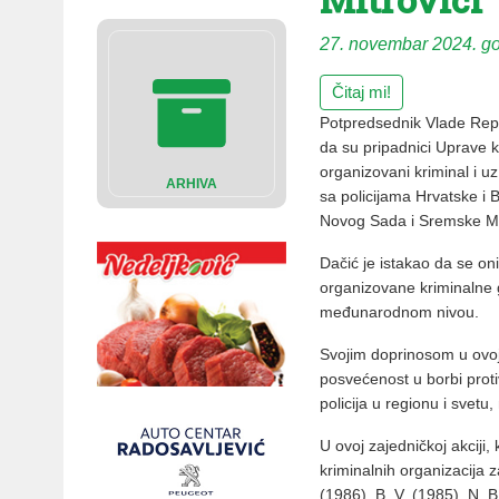
27. novembar 2024. g
Čitaj mi!
Potpredsednik Vlade Repub
da su pripadnici Uprave kr
organizovani kriminal i u
ARHIVA
sa policijama Hrvatske i
Novog Sada i Sremske Mi
Dačić je istakao da se oni
organizovane kriminalne g
međunarodnom nivou.
Svojim doprinosom u ovo
posvećenost u borbi prot
policija u regionu i svetu,
U ovoj zajedničkoj akciji,
kriminalnih organizacija 
(1986), B. V. (1985), N. B