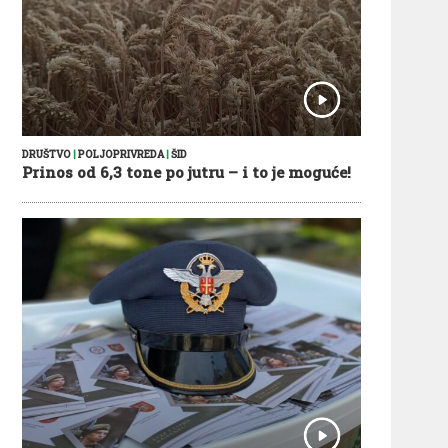
DRUŠTVO
|
POLJOPRIVREDA
|
ŠID
Prinos od 6,3 tone po jutru – i to je moguće!