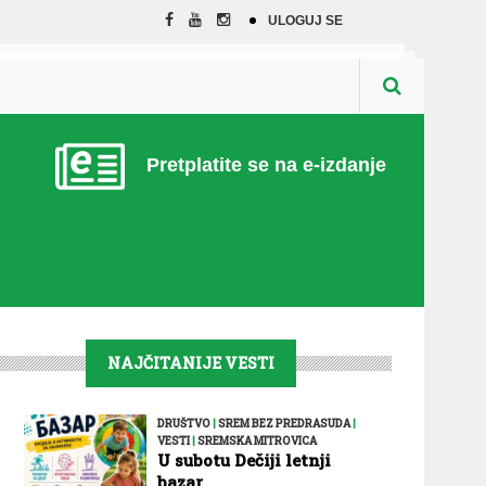
ULOGUJ SE
Pretplatite se na e-izdanje
NAJČITANIJE VESTI
DRUŠTVO
|
SREM BEZ PREDRASUDA
|
VESTI
|
SREMSKA MITROVICA
U subotu Dečiji letnji
bazar