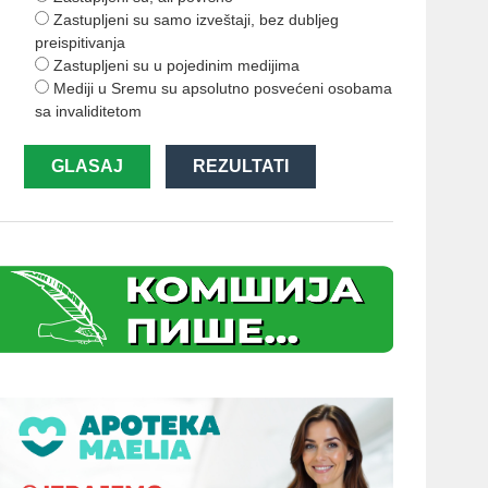
Zastupljeni su samo izveštaji, bez dubljeg
preispitivanja
Zastupljeni su u pojedinim medijima
Mediji u Sremu su apsolutno posvećeni osobama
sa invaliditetom
GLASAJ
REZULTATI