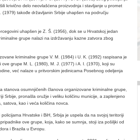
ili krivično delo neovlašćena proizvodnja i stavljanje u promet
J. (1979) takođe državljanin Srbije uhapšen na području
rcegovini uhapšen je Z. Š. (1956), dok se u Hrvatskoj jedan
riminalne grupe nalazi na izdržavanju kazne zatvora zbog
zovane kriminalne grupe V. M. (1984) i U. K. (1992) raspisana je
 ove grupe M. L. (1980), M. J. (1977) i A. I. (1970), koji su
dine, već nalaze u pritvorskim jedinicama Posebnog odeljenja
resa stanova osumnjičenih članova organizovane kriminalne grupe,
iji Srbije, pronašla oružje i veliku količinu municije, a zaplenjeno
a, satova, kao i veća količina novca.
policijama Hrvatske i BiH, Srbija je uspela da na svojoj teritoriji
i pripadnike ove grupe, koja, kako se sumnja, stoji iza pošiljki od
dora i Brazila u Evropu.