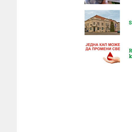
S
R
k