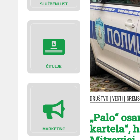
SLUŽBENI LIST
ČITULJE
DRUŠTVO
|
VESTI
|
SREMS
„Palo“ os
kartela“, 
MARKETING
Mitrovici