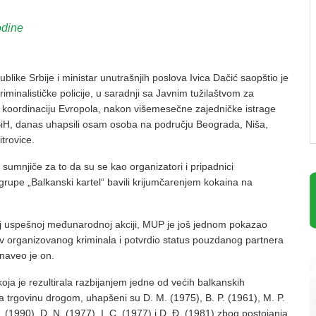
odine
like Srbije i ministar unutrašnjih poslova Ivica Dačić saopštio je
iminalističke policije, u saradnji sa Javnim tužilaštvom za
z koordinaciju Evropola, nakon višemesečne zajedničke istrage
 BiH, danas uhapsili osam osoba na području Beograda, Niša,
trovice.
 sumnjiče za to da su se kao organizatori i pripadnici
rupe „Balkanski kartel“ bavili krijumčarenjem kokaina na
j uspešnoj međunarodnoj akciji, MUP je još jednom pokazao
iv organizovanog kriminala i potvrdio status pouzdanog partnera
 naveo je on.
 koja je rezultirala razbijanjem jedne od većih balkanskih
za trgovinu drogom, uhapšeni su D. M. (1975), B. P. (1961), M. P.
. (1990), D. N. (1977), I. C. (1977) i D. Đ. (1981) zbog postojanja