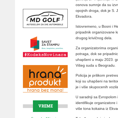
osnova sumnje da su izvrš
opojnih droga, dok je S. 
Ekvadora.
Istovremeno, u Bosni i He
pripadnik organizovane k
drugog krivičnog dela.
Za organizatorima organi
potraga, dok se pripadnici
uhapšeni u maju 2023. go
Višeg suda u Beogradu.
Policija je prilikom pret
koji su uhapšeni na teritor
je i više skupocenih vozil
U saradnji sa Evropolom i 
identifikuje organizatore 
VREME
više tona kokaina iz Ekva