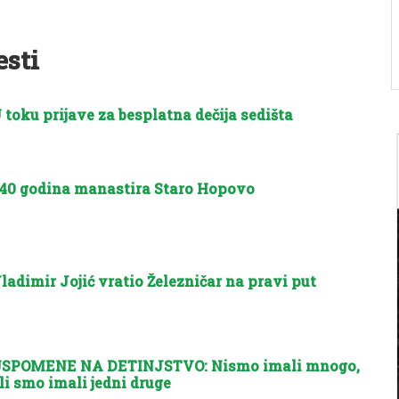
esti
 toku prijave za besplatna dečija sedišta
40 godina manastira Staro Hopovo
ladimir Jojić vratio Železničar na pravi put
SPOMENE NA DETINJSTVO: Nismo imali mnogo,
li smo imali jedni druge