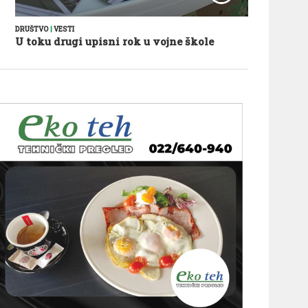
DRUŠTVO
|
VESTI
U toku drugi upisni rok u vojne škole