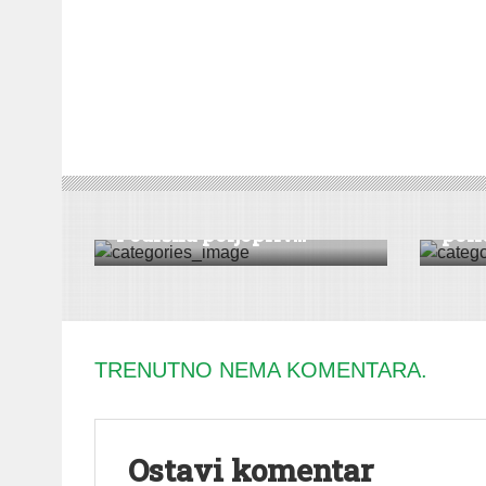
PROJEKTI
|
POLJOPRIVREDA
|
SREMSKA
MITROVICA
DRUŠT
PODELA MAMAKA:
Taкt
Podrška poljopriv...
polic
TRENUTNO NEMA KOMENTARA.
Ostavi komentar