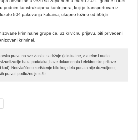
rupa dovodi se u vezu sa zaplenom u martu 2021. godine u luci
 u podnim konstrukcijama kontejnera, koji je transportovan iz
duzeto 504 pakovanja kokaina, ukupne težine od 505,5
izovane kriminalne grupe će, uz krivičnu prijavu, biti privedeni
nizovani kriminal.
rska prava na sve vlastite sadržaje (tekstualne, vizuelne i audio
 vizuelizacije baza podataka, baze dokumenata i elektronske prikaze
kod). Neovlašćeno korišćenje bilo kog dela portala nije dozvoljeno,
ih prava i podložno je tužbi.