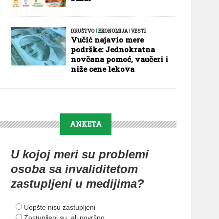
DRUŠTVO
|
EKONOMIJA
|
VESTI
Vučić najavio mere
podrške: Jednokratna
novčana pomoć, vaučeri i
niže cene lekova
ANKETA
U kojoj meri su problemi
osoba sa invaliditetom
zastupljeni u medijima?
Uopšte nisu zastupljeni
Zastupljeni su, ali površno