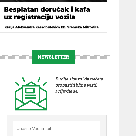
NEWSLETTER
Budite sigurni da nećete
propustiti bitne vesti.
Prijavite se.