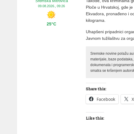
Takođe, ova kriminalna g
Sremska Mitrovica
09.08.2026., 09:26
Ploče u Hrvatskoj, gde je
Ekvadora, pronađeno i o
kilograma.
25°C
Uhapšeni pripadnici organ
Javnom tužilaštvu za orga
Sremske novine polažu auto
materijale, baze podataka,
dokumenata i programerski 
smatra se kršenjem autorsk
Share this:
Facebook
X
Like this: