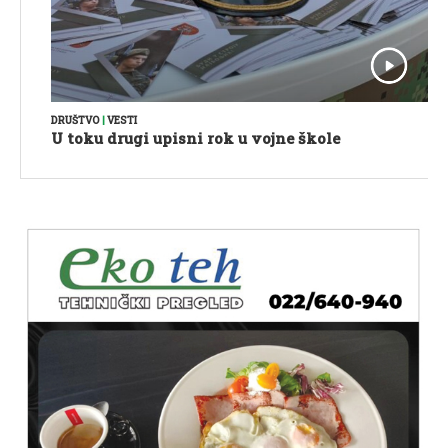
DRUŠTVO
|
VESTI
U toku drugi upisni rok u vojne škole