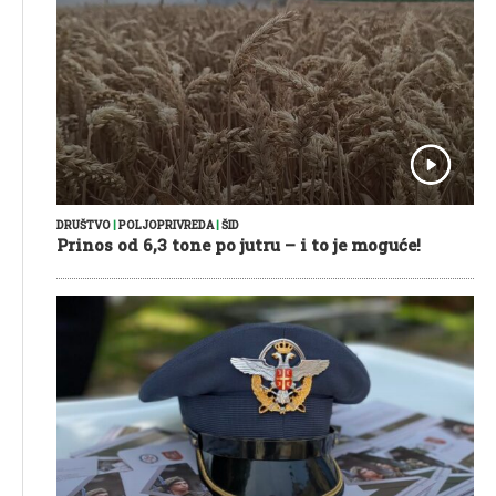
DRUŠTVO
|
POLJOPRIVREDA
|
ŠID
Prinos od 6,3 tone po jutru – i to je moguće!