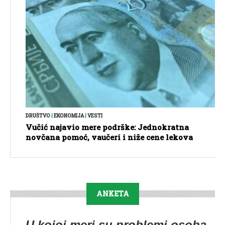
DRUŠTVO
|
EKONOMIJA
|
VESTI
Vučić najavio mere podrške: Jednokratna
novčana pomoć, vaučeri i niže cene lekova
ANKETA
U kojoj meri su problemi osoba