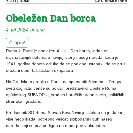
VESTI
|
RUMA
0 KOMENTARA
Obeležen Dan borca
4. jul 2024. godine
Čitaj mi!
Ruma-U Rumi je obeležen 4. jul – Dan borca, jedan od
najznačajnijih datuma u novijoj istoriji našeg naroda, kada je
1941. godine doneta odluka da se podigne ustanak i da se pruži
oružani otpor fašističkom okupatoru.
Na Gradskom groblju u Rumi, na spomenik žrtvama iz Drugog
svetskog rata, vence su položili predstavnici Opštine Ruma,
opštinskog SUBNOR-a, srodnih boračkih organizacija, političkih
stranaka i građani.
Predsednik SO Ruma Stevan Kovačević je istakao da je danas,
više nego ikada, potrebno veličati slobodarski duh našeg
naroda, koji se prvi podigao na otpor protiv okupatora.