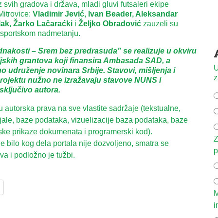
 svih gradova i država, mladi gluvi futsaleri ekipe
Mitrovice:
Vladimir Jević, Ivan Beader, Aleksandar
ak, Žarko Lačaraćki
i
Željko Obradović
zauzeli su
j sportskom nadmetanju.
dnakosti – Srem bez predrasuda” se realizuje u okviru
skih grantova koji finansira Ambasada SAD, a
U
o udruženje novinara Srbije. Stavovi, mišljenja i
z
 projektu nužno ne izražavaju stavove NUNS i
ključivo autora.
autorska prava na sve vlastite sadržaje (tekstualne,
ijale, baze podataka, vizuelizacije baza podataka, baze
ske prikaze dokumenata i programerski kod).
Z
 bilo kog dela portala nije dozvoljeno, smatra se
p
a i podložno je tužbi.
M
i