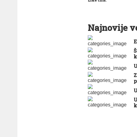
Like this:
Najnovije v
E
Š
k
U
Z
p
U
U
k