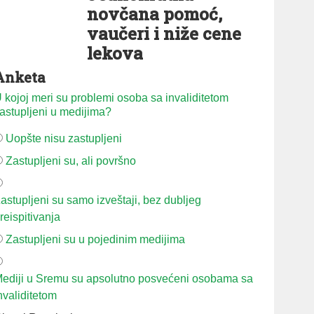
novčana pomoć,
vaučeri i niže cene
lekova
Anketa
 kojoj meri su problemi osoba sa invaliditetom
astupljeni u medijima?
Uopšte nisu zastupljeni
Zastupljeni su, ali površno
astupljeni su samo izveštaji, bez dubljeg
reispitivanja
Zastupljeni su u pojedinim medijima
ediji u Sremu su apsolutno posvećeni osobama sa
nvaliditetom