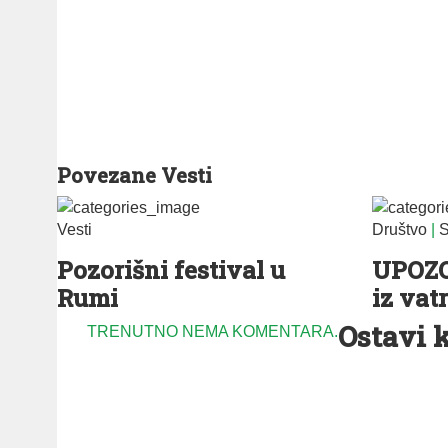
Povezane Vesti
Vesti
Društvo
|
S
Pozorišni festival u
UPOZO
Rumi
iz vatr
Ostavi 
TRENUTNO NEMA KOMENTARA.