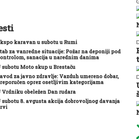
G
esti
kspo karavan u subotu u Rumi
D
tab za vanredne situacije: Požar na deponiji pod
ontrolom, sanacija u narednim danima
 subotu Moto skup u Brestaču
avod za javno zdravlje: Vazduh umereno dobar,
D
reporučen oprez osetljivim kategorijama
 Vrdniku obeležen Dan rudara
 subotu 8. avgusta akcija dobrovoljnog davanja
rvi