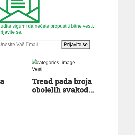
udite sigurni da nećete propustiti bitne vesti.
rijavite se.
Prijavite se
Vesti
ca
Trend pada broja
.
obolelih svakod...