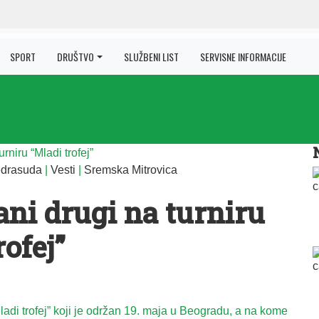
SPORT
DRUŠTVO
SLUŽBENI LIST
SERVISNE INFORMACIJE
edrasuda
|
Vesti
|
Sremska Mitrovica
ni drugi na turniru
rofej”
ladi trofej” koji je održan 19. maja u Beogradu, a na kome