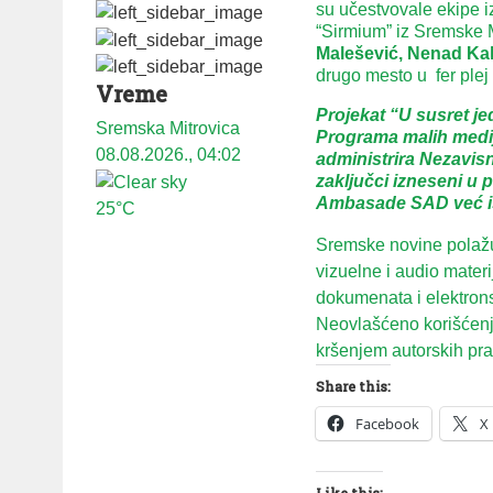
su učestvovale ekipe iz
“Sirmium” iz Sremske 
Malešević, Nenad Kal
drugo mesto u fer ple
Vreme
Projekat “U susret je
Sremska Mitrovica
Programa malih medij
08.08.2026., 04:02
administrira Nezavisn
zaključci izneseni u
Ambasade SAD već is
25°C
Sremske novine polažu 
vizuelne i audio mater
dokumenata i elektron
Neovlašćeno korišćenje
kršenjem autorskih prav
Share this:
Facebook
X