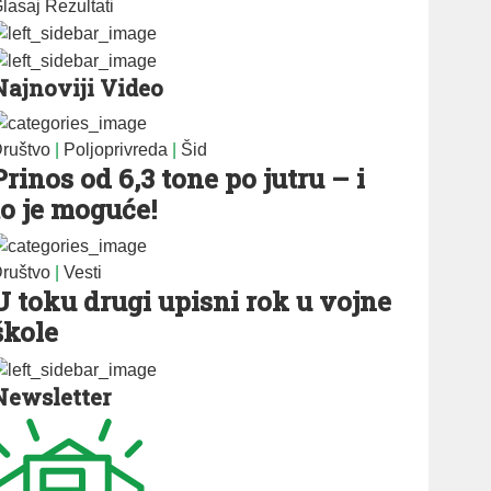
lasaj
Rezultati
Najnoviji Video
ruštvo
|
Poljoprivreda
|
Šid
Prinos od 6,3 tone po jutru – i
to je moguće!
ruštvo
|
Vesti
U toku drugi upisni rok u vojne
škole
Newsletter