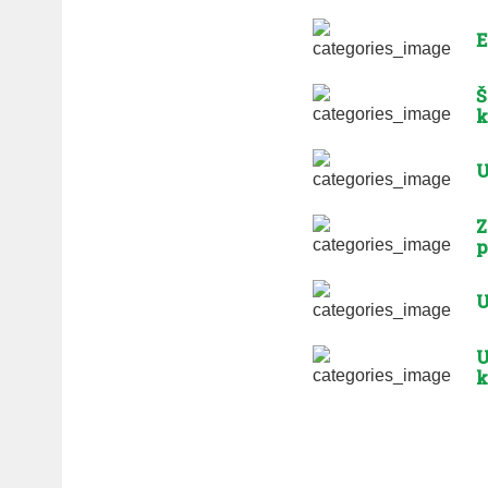
E
Š
k
U
Z
p
U
U
k