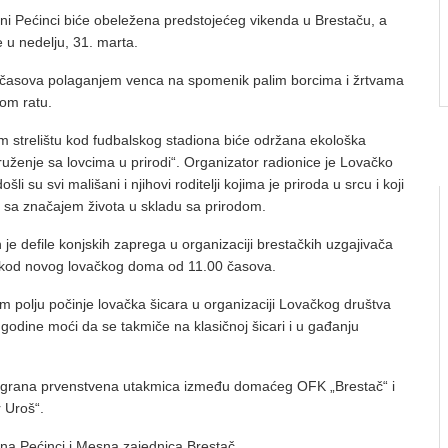
ini Pećinci biće obeležena predstojećeg vikenda u Brestaču, a
e u nedelju, 31. marta.
 časova polaganjem venca na spomenik palim borcima i žrtvama
om ratu.
m strelištu kod fudbalskog stadiona biće održana ekološka
uženje sa lovcima u prirodi“. Organizator radionice je Lovačko
li su svi mališani i njihovi roditelji kojima je priroda u srcu i koji
u sa značajem života u skladu sa prirodom.
e defile konjskih zaprega u organizaciji brestačkih uzgajivača
e kod novog lovačkog doma od 11.00 časova.
 polju počinje lovačka šicara u organizaciji Lovačkog društva
e godine moći da se takmiče na klasičnoj šicari i u gađanju
igrana prvenstvena utakmica između domaćeg OFK „Brestač“ i
r Uroš“.
tina Pećinci i Mesna zajednica Brestač.