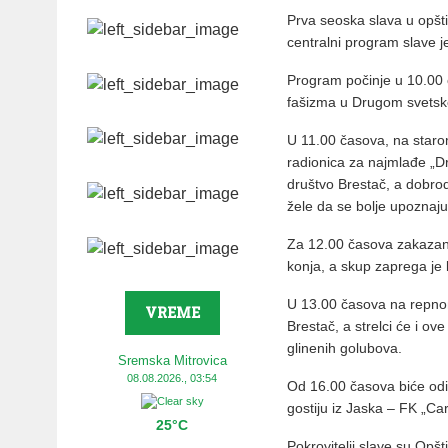
Prva seoska slava u opšt
centralni program slave j
Program počinje u 10.00
fašizma u Drugom svetsk
U 11.00 časova, na staro
radionica za najmlađe „Dr
društvo Brestač, a dobrodoš
žele da se bolje upoznaj
Za 12.00 časova zakazan j
konja, a skup zaprega j
U 13.00 časova na repnom
VREME
Brestač, a strelci će i ov
glinenih golubova.
Sremska Mitrovica
08.08.2026., 03:54
Od 16.00 časova biće od
gostiju iz Jaska – FK „Ca
25°C
Pokrovitelji slave su Opš