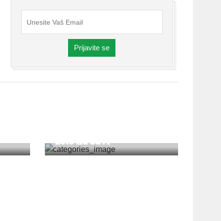
Prijavite se
VESTI
Leto na Savi