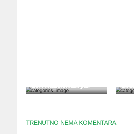
DRUŠTVO
VESTI
|
Koronavirus u
Meh
zatvorima: Nema pr...
za z
TRENUTNO NEMA KOMENTARA.