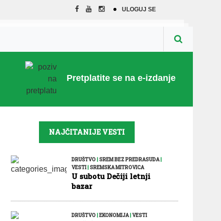
ULOGUJ SE
Pretplatite se na e-izdanje
NAJČITANIJE VESTI
DRUŠTVO
|
SREM BEZ PREDRASUDA
|
VESTI
|
SREMSKA MITROVICA
U subotu Dečiji letnji
bazar
DRUŠTVO
|
EKONOMIJA
|
VESTI