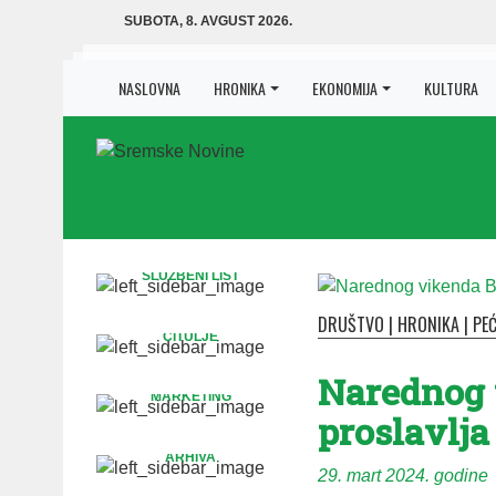
SUBOTA, 8. AVGUST 2026.
NASLOVNA
HRONIKA
EKONOMIJA
KULTURA
SLUŽBENI LIST
DRUŠTVO
|
HRONIKA
|
PEĆ
ČITULJE
Narednog 
MARKETING
proslavlja
ARHIVA
29. mart 2024. godine