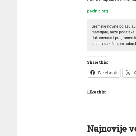
pecinic.org
Sremske novine polažu auto
materijale, baze podataka,
dokumenata i programerski 
smatra se kršenjem autorsk
Share this:
Facebook
X
Like this:
Najnovije v