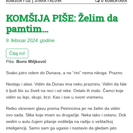
KOMŠIJA PIŠE
|
STARA PAZOVA
0 KOMENTARA
KOMŠIJA PIŠE: Želim da
pamtim…
9. februar 2024. godine
Čitaj mi!
Piše:
Boris Miljković
Svako jutro odem do Dunava, a na “rini” nema nikoga. Prazno.
Nestaju i alasi. Vidim da Dunav ima neku prazninu. Vidim da fale
ti ljudi što su živeli na reci i od reke. Ostalo ih malo. Čamci koje
vidim su lepi, skupi, brzi. Kao i sve u ovom vremenu.
Retko okrenem glavu prema Petrincima jer ne želim da vidim
ovo sada. Slike koje imam su drugačije. Neka tako i ostanu. Dok
sedim u autu čujem pitanje voditelja na radiju o veštačkoj
inteligenciji. Samo sam ga ugasio i nastavio da gledam jato