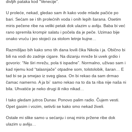
divljih pataka kod “Venecije”.
U proleće, nekad, gledao sam ih kako vode mlade pačiće po
bari. Sećam se i tih prolećnih voda i onih lepih šarana. Osetim
miris pečene ribe na veliki petak dok ulazim u avliju. Baba bi već
rano spremila krompir salatu i počela da je peče. Uzimao bije
onako vruću i jeo stojeći za stolom letnje kujne…
Razmišljao bih kako smo tih dana lovili čika Nikola i ja. Obično bi
bili na vodi do zadnje cigare. Na dizanju mreže bi uvek grdio i
govorio: “Ne širi mrežu, pola ti ispadne”. Normalno, uživao sam i
kad njemu kod “talasnjače” otpadne som, tolstolobik, šaran… E
tad bi se ja smejao iz sveg glasa. On bi rekao da sam drmao
čamac namerno. A ja bi` samo rekao na to da ta riba nije naša ni
bila. Uhvatiće je neko drugi ili niko nikad…
I tako gledam jutros Dunav. Ponovo palim radio. Čujem vesti.
Opet gasim i vozim, setivši se kako smo nekad živeli.
Ostale mi slike samo u sećanju i onaj miris pržene ribe dok
ulazim u avliju…