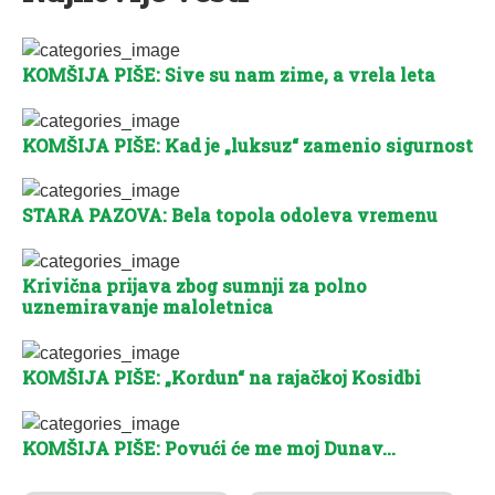
KOMŠIJA PIŠE: Sive su nam zime, a vrela leta
KOMŠIJA PIŠE: Kad je „luksuz“ zamenio sigurnost
STARA PAZOVA: Bela topola odoleva vremenu
Krivična prijava zbog sumnji za polno
uznemiravanje maloletnica
KOMŠIJA PIŠE: „Kordun“ na rajačkoj Kosidbi
KOMŠIJA PIŠE: Povući će me moj Dunav…