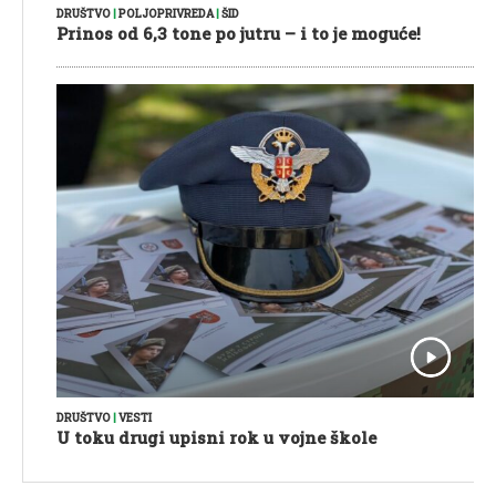
DRUŠTVO
|
POLJOPRIVREDA
|
ŠID
Prinos od 6,3 tone po jutru – i to je moguće!
DRUŠTVO
|
VESTI
U toku drugi upisni rok u vojne škole