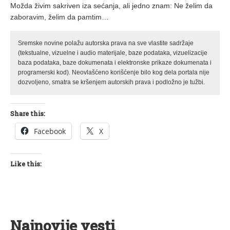
Možda živim sakriven iza sećanja, ali jedno znam: Ne želim da
zaboravim, želim da pamtim…
Sremske novine polažu autorska prava na sve vlastite sadržaje
(tekstualne, vizuelne i audio materijale, baze podataka, vizuelizacije
baza podataka, baze dokumenata i elektronske prikaze dokumenata i
programerski kod). Neovlašćeno korišćenje bilo kog dela portala nije
dozvoljeno, smatra se kršenjem autorskih prava i podložno je tužbi.
Share this:
Facebook
X
Like this:
Najnovije vesti