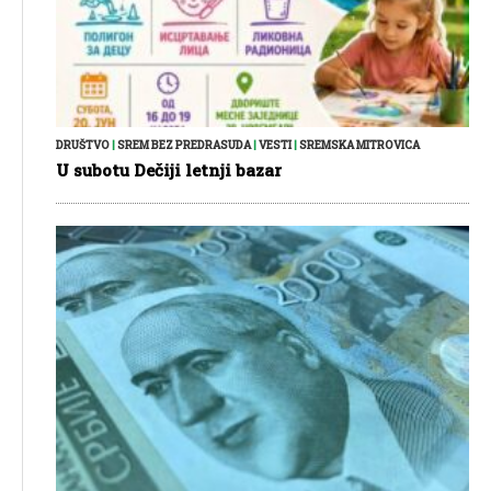
DRUŠTVO
|
SREM BEZ PREDRASUDA
|
VESTI
|
SREMSKA MITROVICA
U subotu Dečiji letnji bazar