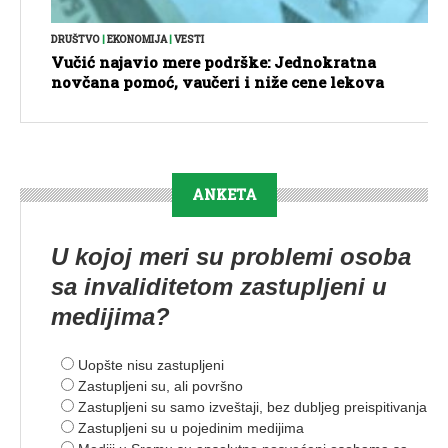
DRUŠTVO
|
EKONOMIJA
|
VESTI
Vučić najavio mere podrške: Jednokratna
novčana pomoć, vaučeri i niže cene lekova
ANKETA
U kojoj meri su problemi osoba
sa invaliditetom zastupljeni u
medijima?
Uopšte nisu zastupljeni
Zastupljeni su, ali površno
Zastupljeni su samo izveštaji, bez dubljeg preispitivanja
Zastupljeni su u pojedinim medijima