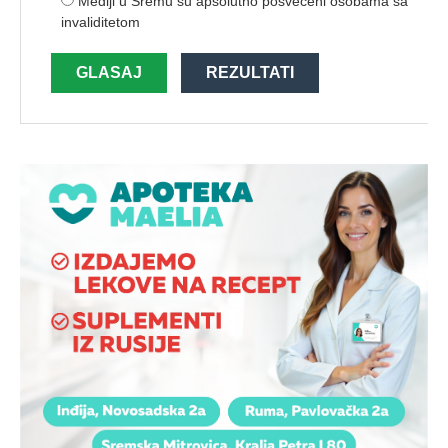
Mediji u Sremu su apsolutno posvećeni osobama sa
invaliditetom
GLASAJ
REZULTATI