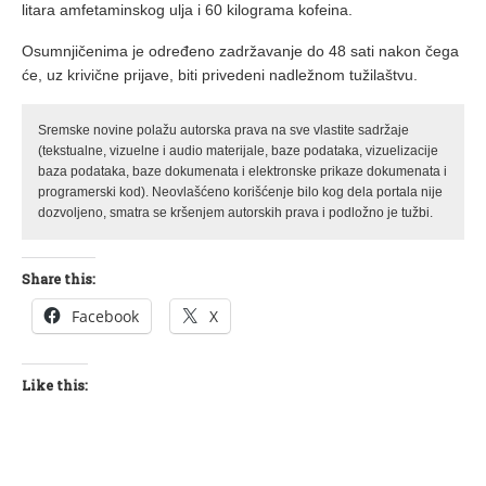
litara amfetaminskog ulja i 60 kilograma kofeina.
Osumnjičenima je određeno zadržavanje do 48 sati nakon čega
će, uz krivične prijave, biti privedeni nadležnom tužilaštvu.
Sremske novine polažu autorska prava na sve vlastite sadržaje
(tekstualne, vizuelne i audio materijale, baze podataka, vizuelizacije
baza podataka, baze dokumenata i elektronske prikaze dokumenata i
programerski kod). Neovlašćeno korišćenje bilo kog dela portala nije
dozvoljeno, smatra se kršenjem autorskih prava i podložno je tužbi.
Share this:
Facebook
X
Like this: