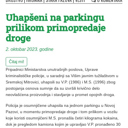
DRUŠTVO
|
HRONIKA
|
STARA PAZOVA
|
VESTI
0 KOMENTARA
Uhapšeni na parkingu
prilikom primopredaje
droge
2. oktobar 2023. godine
Čitaj mi!
Pripadnici Ministarstva unutrašnjih poslova, Uprave
kriminalističke policije, u saradnji sa Višim javnim tužilaštvom u
Sremskoj Mitrovici, uhapsili su V.P. (1986) i M.S. (1996) zbog
postojanja osnova sumnje da su izvršili krivično delo
neovlašćena proizvodnja i stavljanje u promet opojnih droga.
Policija je osumnjičene uhapsila na jednom parkingu u Novoj
Pazovi, u momentu primopredaje droge i tom prilikom u vozilu
koje koristi osumnjičeni M.S. pronašla četiri kilograma kokaina,
dok je pregledom kamiona kojim je upravljao V.P. pronađeno 30