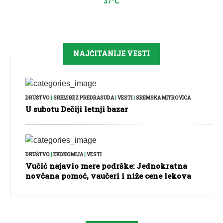
37°C
NAJČITANIJE VESTI
DRUŠTVO
|
SREM BEZ PREDRASUDA
|
VESTI
|
SREMSKA MITROVICA
U subotu Dečiji letnji bazar
DRUŠTVO
|
EKONOMIJA
|
VESTI
Vučić najavio mere podrške: Jednokratna
novčana pomoć, vaučeri i niže cene lekova