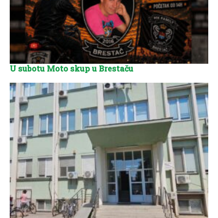
U subotu Moto skup u Brestaču