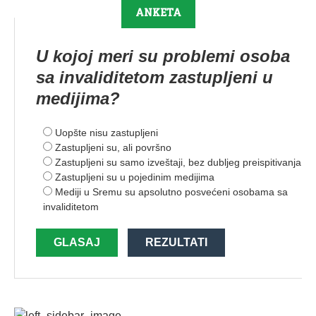
ANKETA
U kojoj meri su problemi osoba
sa invaliditetom zastupljeni u
medijima?
Uopšte nisu zastupljeni
Zastupljeni su, ali površno
Zastupljeni su samo izveštaji, bez dubljeg preispitivanja
Zastupljeni su u pojedinim medijima
Mediji u Sremu su apsolutno posvećeni osobama sa
invaliditetom
GLASAJ
REZULTATI