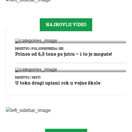
NAJNOVIJI VIDEO
DRUŠTVO
|
POLJOPRIVREDA
|
ŠID
Prinos od 6,3 tone po jutru – i to je moguće!
DRUŠTVO
|
VESTI
U toku drugi upisni rok u vojne škole