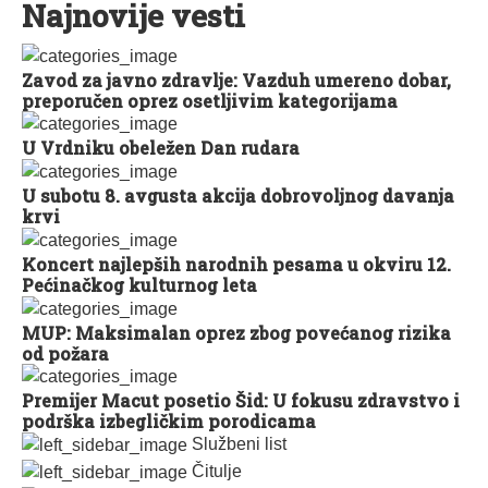
Najnovije vesti
Zavod za javno zdravlje: Vazduh umereno dobar,
preporučen oprez osetljivim kategorijama
U Vrdniku obeležen Dan rudara
U subotu 8. avgusta akcija dobrovoljnog davanja
krvi
Koncert najlepših narodnih pesama u okviru 12.
Pećinačkog kulturnog leta
MUP: Maksimalan oprez zbog povećanog rizika
od požara
Premijer Macut posetio Šid: U fokusu zdravstvo i
podrška izbegličkim porodicama
Službeni list
Čitulje