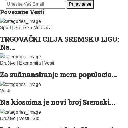
Prijavite se
Povezane Vesti
Sport
|
Sremska Mitrovica
TRGOVAČKI CILJA SREMSKU LIGU:
Na...
Društvo
|
Ekonomija
|
Vesti
Za sufinansiranje mera populacio...
Vesti
Na kioscima je novi broj Sremski...
Društvo
|
Vesti
|
Šid