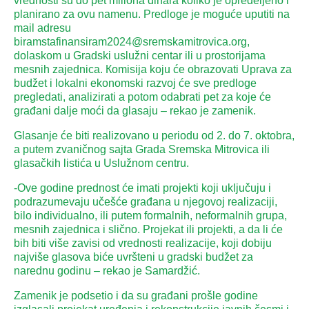
vrednosti su do pet miliona dinara koliko je opredeljeno i
planirano za ovu namenu. Predloge je moguće uputiti na
mail adresu
biramstafinansiram2024@sremskamitrovica.org,
dolaskom u Gradski uslužni centar ili u prostorijama
mesnih zajednica. Кomisija koju će obrazovati Uprava za
budžet i lokalni ekonomski razvoj će sve predloge
pregledati, analizirati a potom odabrati pet za koje će
građani dalje moći da glasaju – rekao je zamenik.
Glasanje će biti realizovano u periodu od 2. do 7. oktobra,
a putem zvaničnog sajta Grada Sremska Mitrovica ili
glasačkih listića u Uslužnom centru.
-Ove godine prednost će imati projekti koji uključuju i
podrazumevaju učešće građana u njegovoj realizaciji,
bilo individualno, ili putem formalnih, neformalnih grupa,
mesnih zajednica i slično. Projekat ili projekti, a da li će
bih biti više zavisi od vrednosti realizacije, koji dobiju
najviše glasova biće uvršteni u gradski budžet za
narednu godinu – rekao je Samardžić.
Zamenik je podsetio i da su građani prošle godine