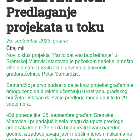
Predlaganje
projekata u toku
25. septembar 2023. godine
Čitaj mi!
Novi ciklus projekta “Participativno budžetiranje” u
Sremskoj Mitrovici startovao je početkom nedelje, a nešto
više o dinamici realizacije govorio je zamenik
gradonačelnice Petar Samardžić.
Samardžić je prvo podsetio da je kroz projekat građanima
omogućeno da direktno učestvuju u kreiranju gradskog
budžeta i istakao da svoje predloge mogu uputiti do 29.
septembra.
-Od ponedeljka, 25. septembra građani Sremske
Mitrovice i pripadajućih sela mogu da upute predloge
projekata koje bi želeli da budu realizovani naredne
godine, a zadovoljavaju javni i opšti interes i maksimalne