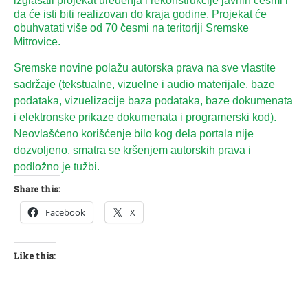
izglasali projekat uređenja i rekonstrukcije javnih česmi i
da će isti biti realizovan do kraja godine. Projekat će
obuhvatati više od 70 česmi na teritoriji Sremske
Mitrovice.
Sremske novine polažu autorska prava na sve vlastite
sadržaje (tekstualne, vizuelne i audio materijale, baze
podataka, vizuelizacije baza podataka, baze dokumenata
i elektronske prikaze dokumenata i programerski kod).
Neovlašćeno korišćenje bilo kog dela portala nije
dozvoljeno, smatra se kršenjem autorskih prava i
podložno je tužbi.
Share this:
Facebook
X
Like this: