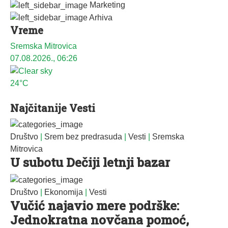
Marketing
Arhiva
Vreme
Sremska Mitrovica
07.08.2026., 06:26
24°C
Najčitanije Vesti
Društvo
|
Srem bez predrasuda
|
Vesti
|
Sremska
Mitrovica
U subotu Dečiji letnji bazar
Društvo
|
Ekonomija
|
Vesti
Vučić najavio mere podrške:
Jednokratna novčana pomoć,