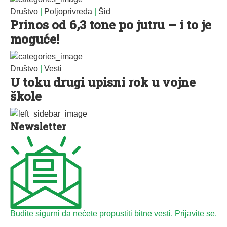
Društvo
|
Poljoprivreda
|
Šid
Prinos od 6,3 tone po jutru – i to je
moguće!
Društvo
|
Vesti
U toku drugi upisni rok u vojne
škole
Newsletter
Budite sigurni da nećete propustiti bitne vesti. Prijavite se.