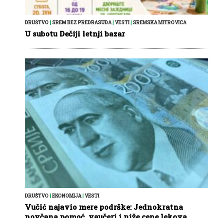
DRUŠTVO
|
SREM BEZ PREDRASUDA
|
VESTI
|
SREMSKA MITROVICA
U subotu Dečiji letnji bazar
DRUŠTVO
|
EKONOMIJA
|
VESTI
Vučić najavio mere podrške: Jednokratna
novčana pomoć, vaučeri i niže cene lekova