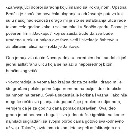
-Zahvaljujući dobroj saradnji koju imamo sa Pokrajinom, Opština
Beočin je značajno povećala ulaganja u održavanje puteva koji
su u našoj nadležnosti i drago mi je što se asfaltiranja ulica rade
tokom cele godine kako u selima tako i u Beočin gradu. Posao je
poveren firmi „Bačkaput“ koji se zaista trude da sve bude
urađeno u roku a nakon ove faze sledi i nivelacija šahtova u
asfaltiranim ulicama – rekla je Janković.
Ona je najavila da će Novogradnja u narednim danima dobiti još
jednu asflatiranu ulicu koja se nalazi u neposrednoj blizini
beočinskog vrtića.
-Novogradnja je veoma lep kraj sa dosta zelenila i drago mi je
što građani polako primećuju promene na bolje i dele te utiske
sa mnom na terenu. Svaka sugestija je korisna i važna i iako nije
moguće rešiti sva pitanja i dugogodišnje probleme odjednom,
verujem da je za godinu dana pomak napravljen. Ovaj deo
grada je od nedavno bogatiji i za jedno dečije igralište na kome
najmlađi sugrađani sa svojim porodicama gotovo svakodnevno
uživaju. Takođe, ovde smo tokom leta uspeli asfaltiranjem da