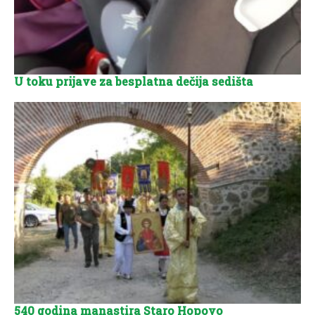
U toku prijave za besplatna dečija sedišta
540 godina manastira Staro Hopovo