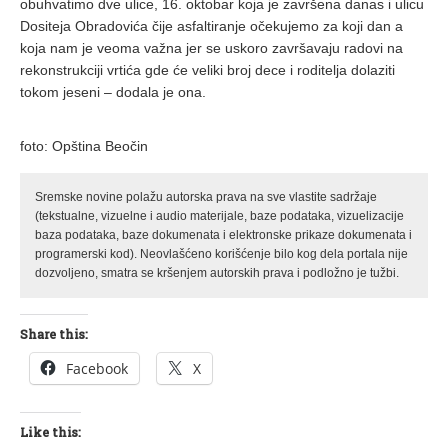
obuhvatimo dve ulice, 16. oktobar koja je završena danas i ulicu
Dositeja Obradovića čije asfaltiranje očekujemo za koji dan a
koja nam je veoma važna jer se uskoro završavaju radovi na
rekonstrukciji vrtića gde će veliki broj dece i roditelja dolaziti
tokom jeseni – dodala je ona.
foto: Opština Beočin
Sremske novine polažu autorska prava na sve vlastite sadržaje
(tekstualne, vizuelne i audio materijale, baze podataka, vizuelizacije
baza podataka, baze dokumenata i elektronske prikaze dokumenata i
programerski kod). Neovlašćeno korišćenje bilo kog dela portala nije
dozvoljeno, smatra se kršenjem autorskih prava i podložno je tužbi.
Share this:
Facebook
X
Like this: