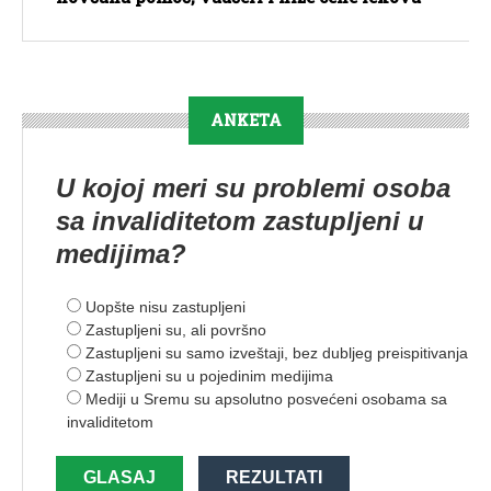
ANKETA
U kojoj meri su problemi osoba
sa invaliditetom zastupljeni u
medijima?
Uopšte nisu zastupljeni
Zastupljeni su, ali površno
Zastupljeni su samo izveštaji, bez dubljeg preispitivanja
Zastupljeni su u pojedinim medijima
Mediji u Sremu su apsolutno posvećeni osobama sa
invaliditetom
GLASAJ
REZULTATI