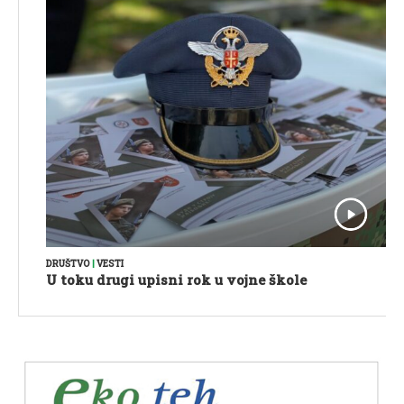
DRUŠTVO
|
VESTI
U toku drugi upisni rok u vojne škole