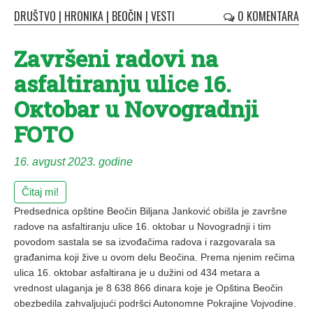
DRUŠTVO
|
HRONIKA
|
BEOČIN
|
VESTI
0 KOMENTARA
Završeni radovi na
asfaltiranju ulice 16.
Oкtobar u Novogradnji
FOTO
16. avgust 2023. godine
Čitaj mi!
Predsednica opštine Beočin Biljana Janković obišla je završne
radove na asfaltiranju ulice 16. oktobar u Novogradnji i tim
povodom sastala se sa izvođačima radova i razgovarala sa
građanima koji žive u ovom delu Beočina. Prema njenim rečima
ulica 16. oktobar asfaltirana je u dužini od 434 metara a
vrednost ulaganja je 8 638 866 dinara koje je Opština Beočin
obezbedila zahvaljujući podršci Autonomne Pokrajine Vojvodine.