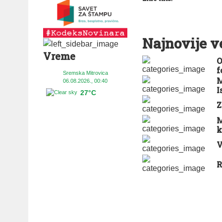
Najnovije v
Vreme
O
f
Sremska Mitrovica
M
06.08.2026., 00:40
I
27°C
Z
M
k
V
R