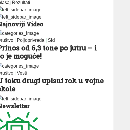
lasaj
Rezultati
Najnoviji Video
ruštvo
|
Poljoprivreda
|
Šid
Prinos od 6,3 tone po jutru – i
to je moguće!
ruštvo
|
Vesti
U toku drugi upisni rok u vojne
škole
Newsletter