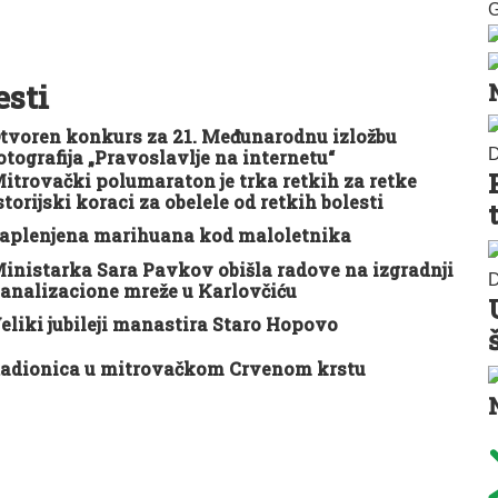
G
esti
tvoren konkurs za 21. Međunarodnu izložbu
D
otografija „Pravoslavlje na internetu“
itrovački polumaraton je trka retkih za retke
storijski koraci za obelele od retkih bolesti
aplenjena marihuana kod maloletnika
inistarka Sara Pavkov obišla radove na izgradnji
D
analizacione mreže u Karlovčiću
eliki jubileji manastira Staro Hopovo
adionica u mitrovačkom Crvenom krstu