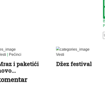
B
P
esti
|
Pećinci
Vesti
raz i paketići
Džez festival
novo...
komentar