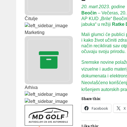
20. mart 2023. godine
Beočin
– Večeras, 20.
Čitulje
AP KUD „Brile“ Beočin 
jabuka“ u režiji
Ratke 
Marketing
Mali glumci će publici 
i kako život učiniti zdr
način reciklirati sav o
očuvaju svoju prirodu.
Sremske novine polažu 
vizuelne i audio mater
dokumenata i elektron
Neovlašćeno korišćenje
Arhiva
kršenjem autorskih prav
Share this:
Facebook
X
Like this: