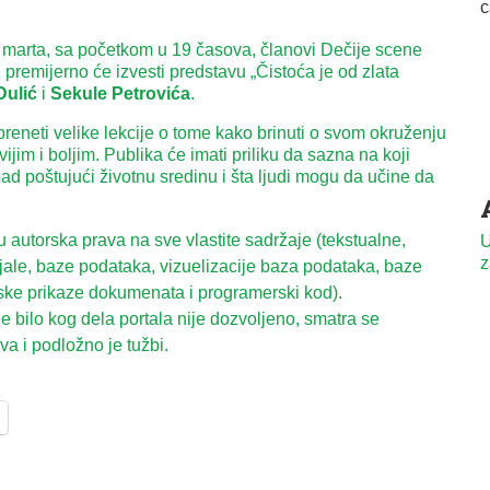
 marta, sa početkom u 19 časova, članovi Dečije scene
premijerno će izvesti predstavu „Čistoća je od zlata
Dulić
i
Sekule Petrovića
.
preneti velike lekcije o tome kako brinuti o svom okruženju
avijim i boljim. Publika će imati priliku da sazna na koji
tpad poštujući životnu sredinu i šta ljudi mogu da učine da
autorska prava na sve vlastite sadržaje (tekstualne,
U
z
ijale, baze podataka, vizuelizacije baza podataka, baze
ske prikaze dokumenata i programerski kod).
 bilo kog dela portala nije dozvoljeno, smatra se
a i podložno je tužbi.