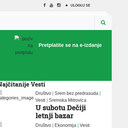
ULOGUJ SE
Pretplatite se na e-izdanje
Najčitanije Vesti
Društvo
|
Srem bez predrasuda
|
Vesti
|
Sremska Mitrovica
U subotu Dečiji
letnji bazar
Društvo
|
Ekonomija
|
Vesti