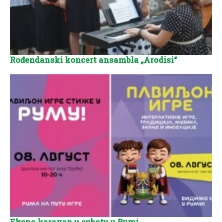
Rođendanski koncert ansambla „Arodisi“
Ekspo karavan u subotu u Rumi