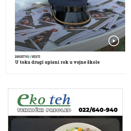
DRUŠTVO
|
VESTI
U toku drugi upisni rok u vojne škole