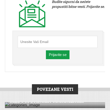
Budite sigurni da nećete
propustiti bitne vesti. Prijavite se.
Prijavite se
POVEZANE VESTI
DRUŠTVO
|
REPORTAŽA
|
SREMSKA MITROVICA
MEĐUOPŠTINSKA ORGANIZACI...
VESTI
|
ŠID
Mirović