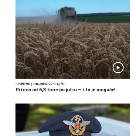
DRUŠTVO
|
POLJOPRIVREDA
|
ŠID
Prinos od 6,3 tone po jutru – i to je moguće!