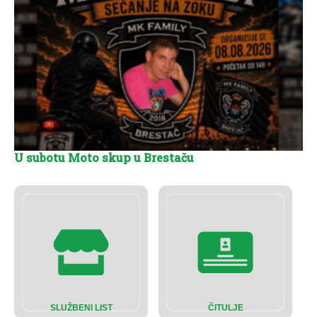
U subotu Moto skup u Brestaču
SLUŽBENI LIST
ČITULJE