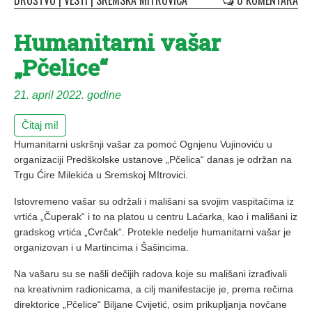
DRUŠTVO
|
VESTI
|
SREMSKA MITROVICA
0 KOMENTARA
Humanitarni vašar
„Pčelice“
21. april 2022. godine
Čitaj mi!
Humanitarni uskršnji vašar za pomoć Ognjenu Vujinoviću u
organizaciji Predškolske ustanove „Pčelica“ danas je održan na
Trgu Ćire Milekića u Sremskoj MItrovici.
Istovremeno vašar su održali i mališani sa svojim vaspitačima iz
vrtića „Čuperak“ i to na platou u centru Laćarka, kao i mališani iz
gradskog vrtića „Cvrčak“. Protekle nedelje humanitarni vašar je
organizovan i u Martincima i Šašincima.
Na vašaru su se našli dečijih radova koje su mališani izrađivali
na kreativnim radionicama, a cilj manifestacije je, prema rečima
direktorice „Pčelice“ Biljane Cvijetić, osim prikupljanja novčane