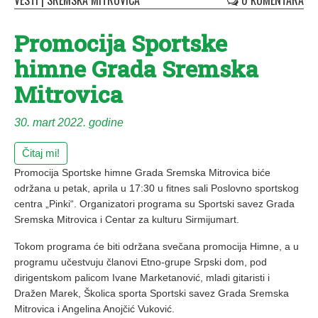
VESTI
|
SREMSKA MITROVICA
0 KOMENTARA
Promocija Sportske
himne Grada Sremska
Mitrovica
30. mart 2022. godine
Čitaj mi!
Promocija Sportske himne Grada Sremska Mitrovica biće
održana u petak, aprila u 17:30 u fitnes sali Poslovno sportskog
centra „Pinki“. Organizatori programa su Sportski savez Grada
Sremska Mitrovica i Centar za kulturu Sirmijumart.
Tokom programa će biti održana svečana promocija Himne, a u
programu učestvuju članovi Etno-grupe Srpski dom, pod
dirigentskom palicom Ivane Marketanović, mladi gitaristi i
Dražen Marek, Školica sporta Sportski savez Grada Sremska
Mitrovica i Angelina Anojčić Vuković.