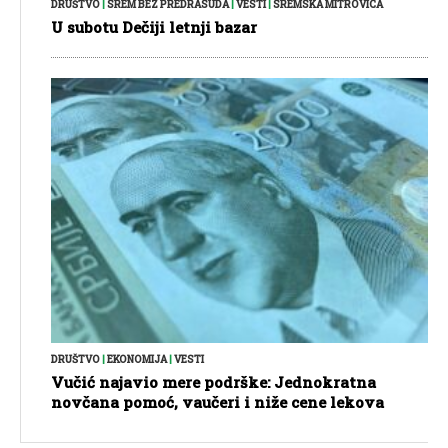
DRUŠTVO
|
SREM BEZ PREDRASUDA
|
VESTI
|
SREMSKA MITROVICA
U subotu Dečiji letnji bazar
DRUŠTVO
|
EKONOMIJA
|
VESTI
Vučić najavio mere podrške: Jednokratna
novčana pomoć, vaučeri i niže cene lekova