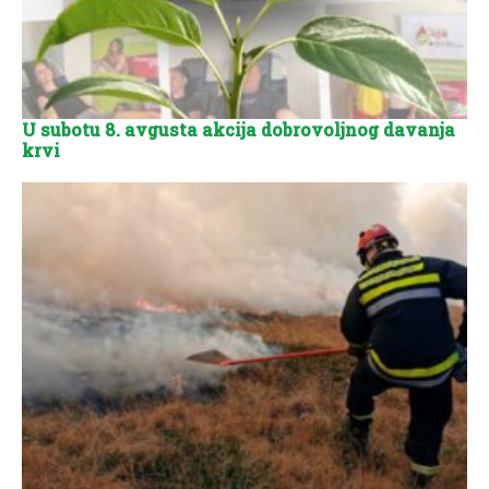
U subotu 8. avgusta akcija dobrovoljnog davanja
krvi