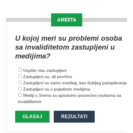
ANKETA
U kojoj meri su problemi osoba
sa invaliditetom zastupljeni u
medijima?
Uopšte nisu zastupljeni
Zastupljeni su, ali površno
Zastupljeni su samo izveštaji, bez dubljeg preispitivanja
Zastupljeni su u pojedinim medijima
Mediji u Sremu su apsolutno posvećeni osobama sa
invaliditetom
GLASAJ
REZULTATI