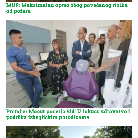
MUP: Maksimalan oprez zbog povećanog rizika
od požara
Premijer Macut posetio Šid: U fokusu zdravstvo i
podrška izbegličkim porodicama