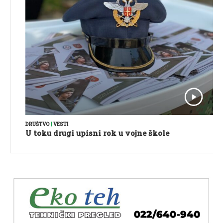
DRUŠTVO
|
VESTI
U toku drugi upisni rok u vojne škole