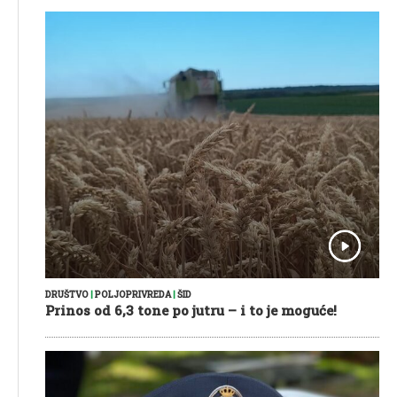
DRUŠTVO
|
POLJOPRIVREDA
|
ŠID
Prinos od 6,3 tone po jutru – i to je moguće!