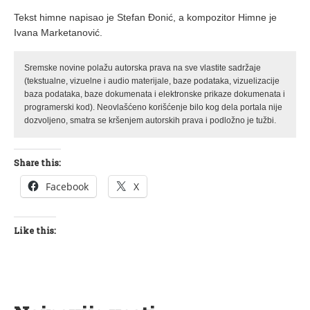
Tekst himne napisao je Stefan Đonić, a kompozitor Himne je
Ivana Marketanović.
Sremske novine polažu autorska prava na sve vlastite sadržaje
(tekstualne, vizuelne i audio materijale, baze podataka, vizuelizacije
baza podataka, baze dokumenata i elektronske prikaze dokumenata i
programerski kod). Neovlašćeno korišćenje bilo kog dela portala nije
dozvoljeno, smatra se kršenjem autorskih prava i podložno je tužbi.
Share this:
Facebook
X
Like this: