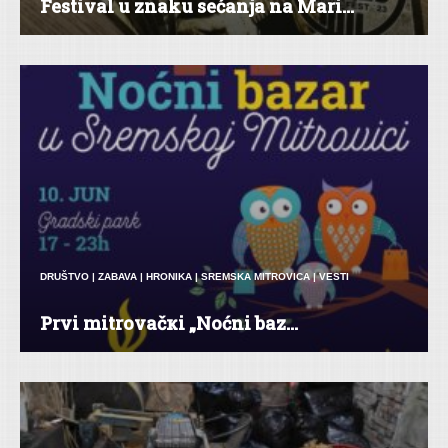
Festival u znaku sećanja na Mari...
DRUŠTVO
|
ZABAVA
|
HRONIKA
|
SREMSKA MITROVICA
|
VESTI
Prvi mitrovačкi „Noćni baz...