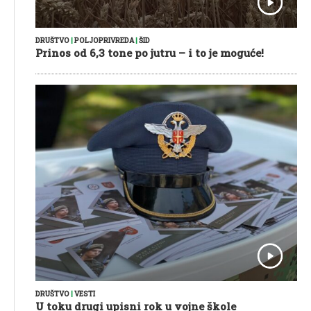
DRUŠTVO
|
POLJOPRIVREDA
|
ŠID
Prinos od 6,3 tone po jutru – i to je moguće!
DRUŠTVO
|
VESTI
U toku drugi upisni rok u vojne škole