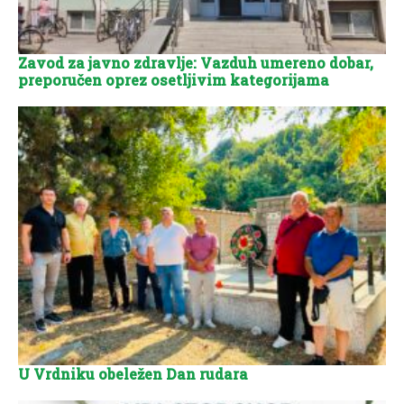
Zavod za javno zdravlje: Vazduh umereno dobar,
preporučen oprez osetljivim kategorijama
U Vrdniku obeležen Dan rudara