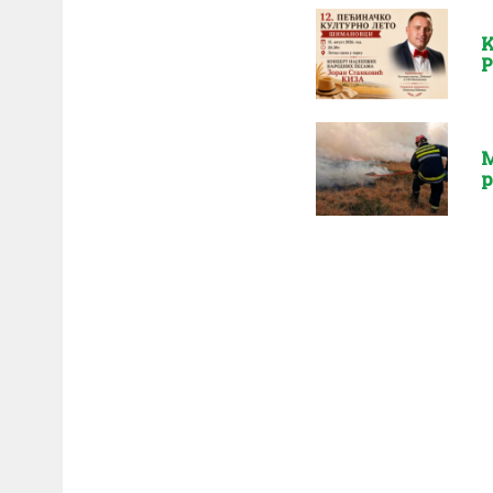
K
P
M
p