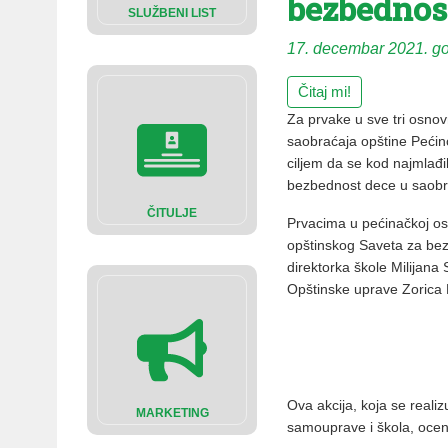
bezbednos
SLUŽBENI LIST
17. decembar 2021. g
Čitaj mi!
Za prvake u sve tri osnov
saobraćaja opštine Pećinc
ciljem da se kod najmlađi
bezbednost dece u saobr
ČITULJE
Prvacima u pećinačkoj osn
opštinskog Saveta za bez
direktorka škole Milijana
Opštinske uprave Zorica 
Ova akcija, koja se reali
MARKETING
samouprave i škola, ocenil