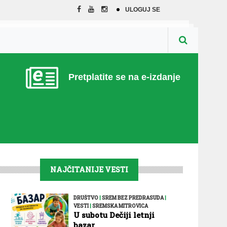
ULOGUJ SE
Pretplatite se na e-izdanje
NAJČITANIJE VESTI
DRUŠTVO
|
SREM BEZ PREDRASUDA
|
VESTI
|
SREMSKA MITROVICA
U subotu Dečiji letnji
bazar