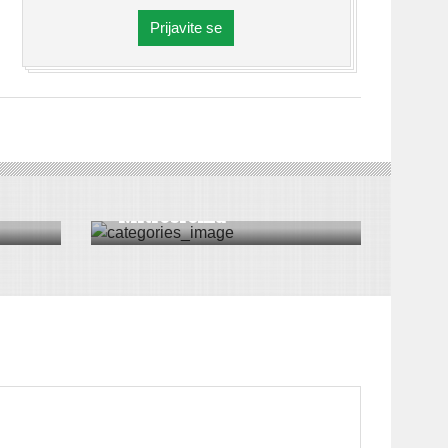
Prijavite se
ICA
VESTI
|
SREMSKA MITROVICA
Štrajk radnika
“Mitrosrema”