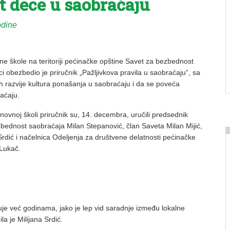
t dece u saobraćaju
odine
ne škole na teritoriji pećinačke opštine Savet za bezbednost
i obezbedio je priručnik „Pažljivkova pravila u saobraćaju“, sa
h razvije kultura ponašanja u saobraćaju i da se poveća
aćaju.
ovnoj školi priručnik su, 14. decembra, uručili predsednik
bednost saobraćaja Milan Stepanović, član Saveta Milan Mijić,
 Srdić i načelnica Odeljenja za društvene delatnosti pećinačke
Lukač.
zuje već godinama, jako je lep vid saradnje između lokalne
a je Milijana Srdić.