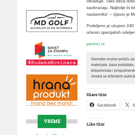
obrađuje. Tako deca dobija
saobraćaju. Najbolje bi bi
nastavnika“ – izjavio je Mi
Podeljeno je ukupno 240 pr
učenici specijalnih odelj
pecinci.rs
Sremske novine polažu auto
materijale, baze podataka,
dokumenata i programerski 
smatra se kršenjem autorsk
Share this:
Facebook
X
VREME
Like this: