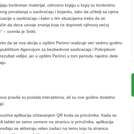
ijaju konkretan materijal, odnosno knjigu u kojoj su konkretno
og ponašanja u saobraćaju i bojanku, tako da učitelji sa njima
tuacije u saobraćaju i kako u tim situacijama treba da se
ačin da deca usvoje znanja koja će doprineti njihovoj većoj
 – ocenila je Srdić.
tio da se ova akcija u opštini Pećinci realizuje već sedmu godinu
epubličkom Agencijom za bezbednost saobraćaja i Policijskom
ezultati vidljivi, jer u opštini Pećinci u tom periodu nijedno dete
aju.
ova pravila su postala interaktivna, ali su ove godine dodatno
ić.
 preuzima aplikacija očitavanjem QR koda sa priručnika. Kada se
n ili tablet se samo usmere na stranicu iz priručnika, aplikacija
uređaju se aktiviraju video zadaci na temu koju ta stranica