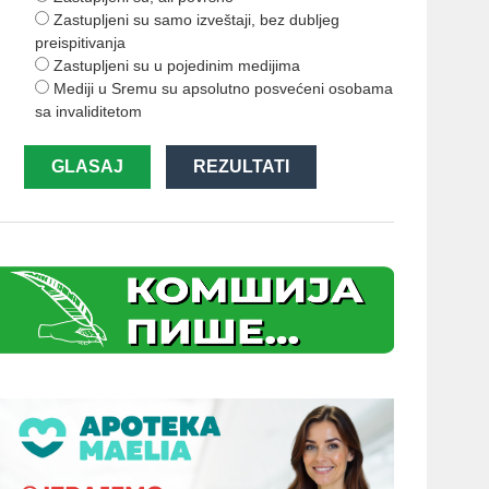
Zastupljeni su samo izveštaji, bez dubljeg
preispitivanja
Zastupljeni su u pojedinim medijima
Mediji u Sremu su apsolutno posvećeni osobama
sa invaliditetom
GLASAJ
REZULTATI