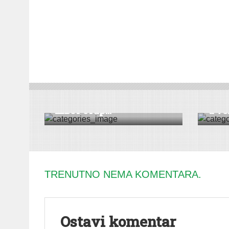
DRUŠTVO
|
PROJEKTI
|
VESTI
DRUŠT
Svet starih Slovena II/
Uhap
Швет стар...
u vez
TRENUTNO NEMA KOMENTARA.
Ostavi komentar