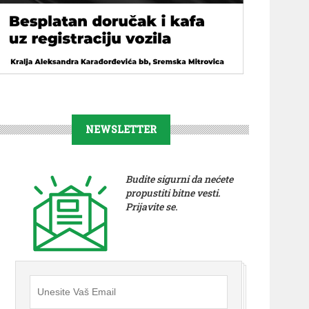
NEWSLETTER
Budite sigurni da nećete
propustiti bitne vesti.
Prijavite se.