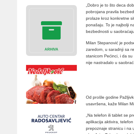
„Dobro je to što deca dob
pobrojana pravila bezbedn
prolaze kroz konkretne si
ponašaju. To je najbolji n
bezbednosti u saobraćaju“
Milan Stepanović je podse
zaredom, u saradnji sa r
ARHIVA
stanicom Pećinci, i da su r
nije nastradalo u saobrać
Od prošle godine Pažljivk
usavršena, kaže Milan Mij
„Na telefon ili tablet se
aplikacija aktivira, telefo
prepoznaje stranicu i na 