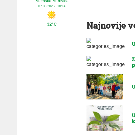
Sremska Mitrovica
07.08.2026., 10:14
Najnovije v
32°C
U
Z
p
U
U
k