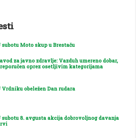
esti
 subotu Moto skup u Brestaču
avod za javno zdravlje: Vazduh umereno dobar,
reporučen oprez osetljivim kategorijama
 Vrdniku obeležen Dan rudara
 subotu 8. avgusta akcija dobrovoljnog davanja
rvi