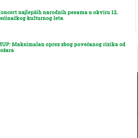
oncert najlepših narodnih pesama u okviru 12.
ećinačkog kulturnog leta
UP: Maksimalan oprez zbog povećanog rizika od
ožara