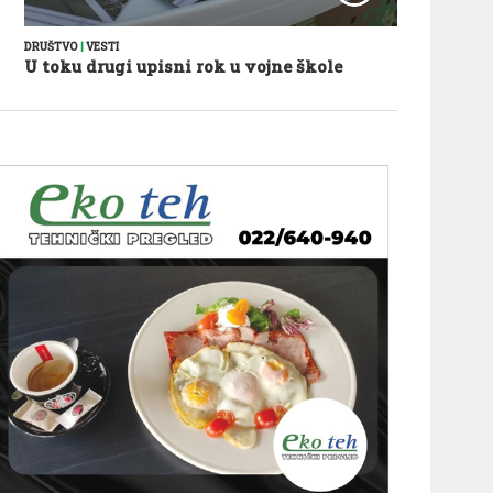
DRUŠTVO
|
VESTI
U toku drugi upisni rok u vojne škole