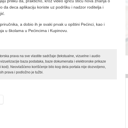
ju priliku da, praktično, kroz video igricu stiču nova znanja o
lo da deca aplikaciju koriste uz podršku i nadzor roditelja i
jić.
iručnika, a dobio ih je svaki prvak u opštini Pećinci, kao i
enja u školama u Pećincima i Kupinovu.
rska prava na sve vlastite sadržaje (tekstualne, vizuelne i audio
 vizuelizacije baza podataka, baze dokumenata i elektronske prikaze
kod). Neovlašćeno korišćenje bilo kog dela portala nije dozvoljeno,
ih prava i podložno je tužbi.