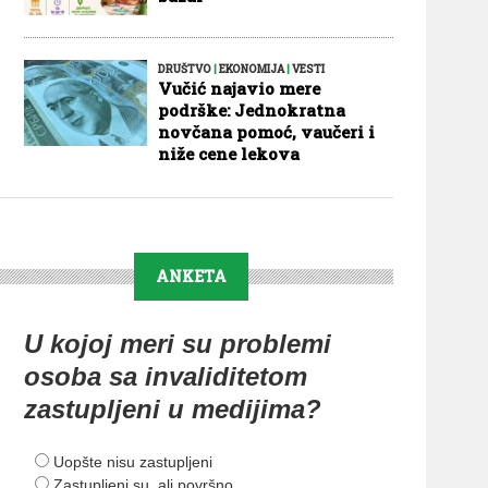
DRUŠTVO
|
EKONOMIJA
|
VESTI
Vučić najavio mere
podrške: Jednokratna
novčana pomoć, vaučeri i
niže cene lekova
ANKETA
U kojoj meri su problemi
osoba sa invaliditetom
zastupljeni u medijima?
Uopšte nisu zastupljeni
Zastupljeni su, ali površno