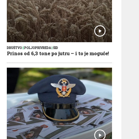
DRUŠTVO
|
POLJOPRIVREDA
|
ŠID
Prinos od 6,3 tone po jutru – i to je moguće!