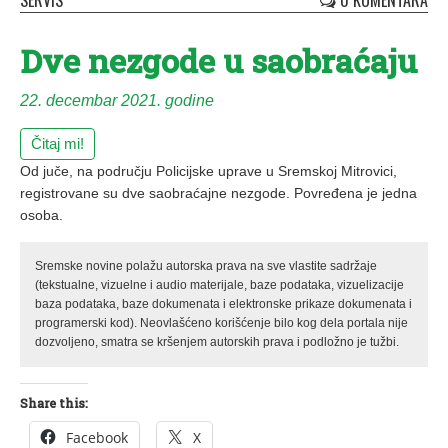
SERVIS
0 KOMENTARA
Dve nezgode u saobraćaju
22. decembar 2021. godine
Čitaj mi!
Od juče, na području Policijske uprave u Sremskoj Mitrovici,
registrovane su dve saobraćajne nezgode. Povređena je jedna
osoba.
Sremske novine polažu autorska prava na sve vlastite sadržaje
(tekstualne, vizuelne i audio materijale, baze podataka, vizuelizacije
baza podataka, baze dokumenata i elektronske prikaze dokumenata i
programerski kod). Neovlašćeno korišćenje bilo kog dela portala nije
dozvoljeno, smatra se kršenjem autorskih prava i podložno je tužbi.
Share this:
Facebook
X