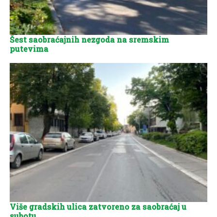
Šest saobraćajnih nezgoda na sremskim
putevima
Više gradskih ulica zatvoreno za saobraćaj u
subotu