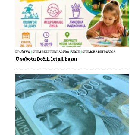
DRUŠTVO
|
SREM BEZ PREDRASUDA
|
VESTI
|
SREMSKA MITROVICA
U subotu Dečiji letnji bazar