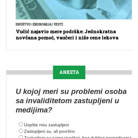
DRUŠTVO
|
EKONOMIJA
|
VESTI
Vučić najavio mere podrške: Jednokratna
novčana pomoć, vaučeri i niže cene lekova
ANKETA
U kojoj meri su problemi osoba
sa invaliditetom zastupljeni u
medijima?
Uopšte nisu zastupljeni
Zastupljeni su, ali površno
Zastupljeni su samo izveštaji, bez dubljeg preispitivanja