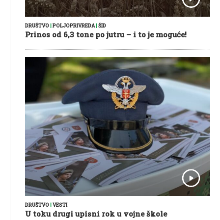
DRUŠTVO
|
POLJOPRIVREDA
|
ŠID
Prinos od 6,3 tone po jutru – i to je moguće!
DRUŠTVO
|
VESTI
U toku drugi upisni rok u vojne škole