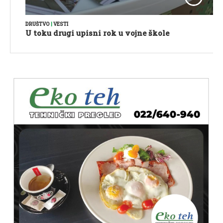
DRUŠTVO
|
VESTI
U toku drugi upisni rok u vojne škole