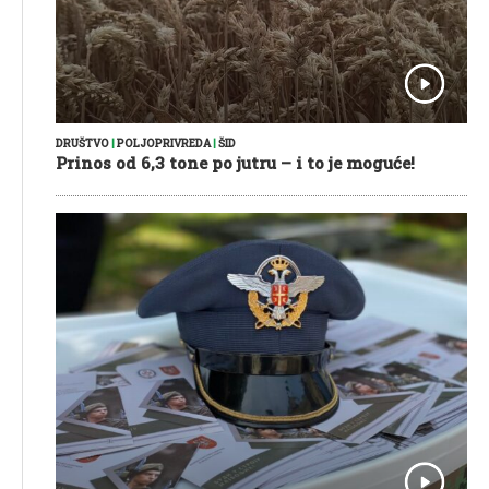
DRUŠTVO
|
POLJOPRIVREDA
|
ŠID
Prinos od 6,3 tone po jutru – i to je moguće!