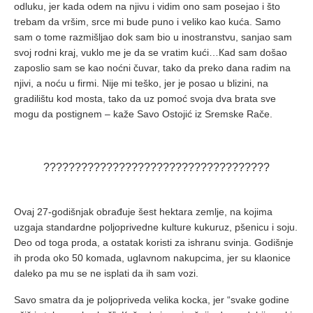
odluku, jer kada odem na njivu i vidim ono sam posejao i što
trebam da vršim, srce mi bude puno i veliko kao kuća. Samo
sam o tome razmišljao dok sam bio u inostranstvu, sanjao sam
svoj rodni kraj, vuklo me je da se vratim kući…Кad sam došao
zaposlio sam se kao noćni čuvar, tako da preko dana radim na
njivi, a noću u firmi. Nije mi teško, jer je posao u blizini, na
gradilištu kod mosta, tako da uz pomoć svoja dva brata sve
mogu da postignem – kaže Savo Ostojić iz Sremske Rače.
????????????????????????????????????
Ovaj 27-godišnjak obrađuje šest hektara zemlje, na kojima
uzgaja standardne poljoprivedne kulture kukuruz, pšenicu i soju.
Deo od toga proda, a ostatak koristi za ishranu svinja. Godišnje
ih proda oko 50 komada, uglavnom nakupcima, jer su klaonice
daleko pa mu se ne isplati da ih sam vozi.
Savo smatra da je poljopriveda velika kocka, jer “svake godine