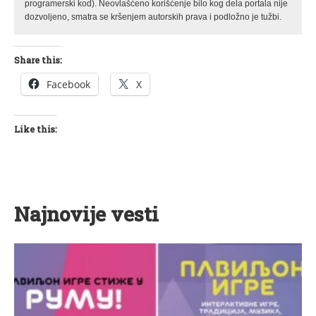
programerski kod). Neovlašćeno korišćenje bilo kog dela portala nije
dozvoljeno, smatra se kršenjem autorskih prava i podložno je tužbi.
Share this:
Facebook
X
Like this:
Najnovije vesti