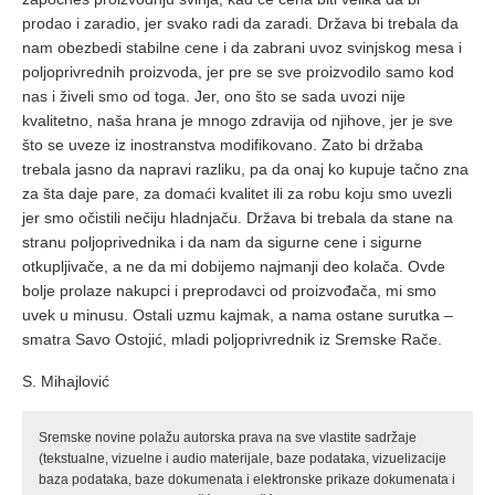
prodao i zaradio, jer svako radi da zaradi. Država bi trebala da
nam obezbedi stabilne cene i da zabrani uvoz svinjskog mesa i
poljoprivrednih proizvoda, jer pre se sve proizvodilo samo kod
nas i živeli smo od toga. Jer, ono što se sada uvozi nije
kvalitetno, naša hrana je mnogo zdravija od njihove, jer je sve
što se uveze iz inostranstva modifikovano. Zato bi držaba
trebala jasno da napravi razliku, pa da onaj ko kupuje tačno zna
za šta daje pare, za domaći kvalitet ili za robu koju smo uvezli
jer smo očistili nečiju hladnjaču. Država bi trebala da stane na
stranu poljoprivednika i da nam da sigurne cene i sigurne
otkupljivače, a ne da mi dobijemo najmanji deo kolača. Ovde
bolje prolaze nakupci i preprodavci od proizvođača, mi smo
uvek u minusu. Ostali uzmu kajmak, a nama ostane surutka –
smatra Savo Ostojić, mladi poljoprivrednik iz Sremske Rače.
S. Mihajlović
Sremske novine polažu autorska prava na sve vlastite sadržaje
(tekstualne, vizuelne i audio materijale, baze podataka, vizuelizacije
baza podataka, baze dokumenata i elektronske prikaze dokumenata i