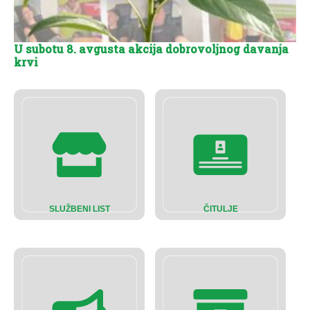
U subotu 8. avgusta akcija dobrovoljnog davanja
krvi
SLUŽBENI LIST
ČITULJE