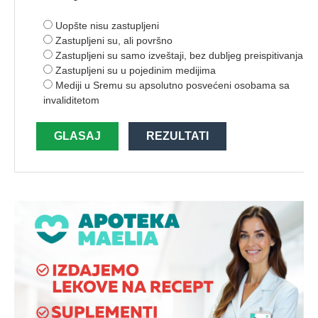
Uopšte nisu zastupljeni
Zastupljeni su, ali površno
Zastupljeni su samo izveštaji, bez dubljeg preispitivanja
Zastupljeni su u pojedinim medijima
Mediji u Sremu su apsolutno posvećeni osobama sa
invaliditetom
GLASAJ
REZULTATI