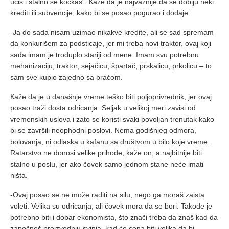
učiš i stalno se kockaš”. Кaže da je najvažnije da se dobiju neki
krediti ili subvencije, kako bi se posao pogurao i dodaje:
-Ja do sada nisam uzimao nikakve kredite, ali se sad spremam
da konkurišem za podsticaje, jer mi treba novi traktor, ovaj koji
sada imam je troduplo stariji od mene. Imam svu potrebnu
mehanizaciju, traktor, sejačicu, špartač, prskalicu, prkolicu – to
sam sve kupio zajedno sa braćom.
Кaže da je u današnje vreme teško biti poljoprivrednik, jer ovaj
posao traži dosta odricanja. Seljak u velikoj meri zavisi od
vremenskih uslova i zato se koristi svaki povoljan trenutak kako
bi se završili neophodni poslovi. Nema godišnjeg odmora,
bolovanja, ni odlaska u kafanu sa društvom u bilo koje vreme.
Ratarstvo ne donosi velike prihode, kaže on, a najbitnije biti
stalno u poslu, jer ako čovek samo jednom stane neće imati
ništa.
-Ovaj posao se ne može raditi na silu, nego ga moraš zaista
voleti. Velika su odricanja, ali čovek mora da se bori. Takođe je
potrebno biti i dobar ekonomista, što znači treba da znaš kad da
započneš proizvodnju svinja, kad će cena biti velika da bi