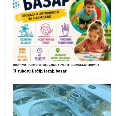
DRUŠTVO
|
SREM BEZ PREDRASUDA
|
VESTI
|
SREMSKA MITROVICA
U subotu Dečiji letnji bazar