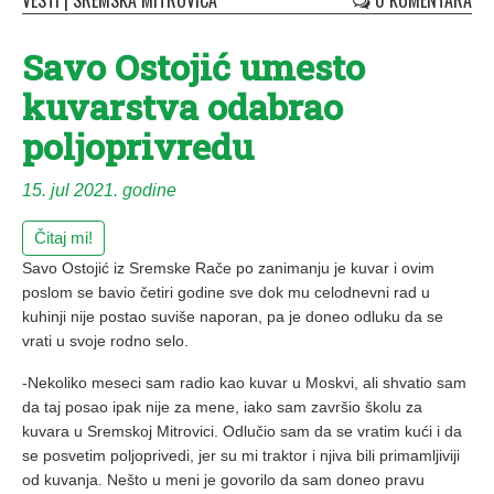
VESTI
|
SREMSKA MITROVICA
0 KOMENTARA
Savo Ostojić umesto
kuvarstva odabrao
poljoprivredu
15. jul 2021. godine
Čitaj mi!
Savo Ostojić iz Sremske Rače po zanimanju je kuvar i ovim
poslom se bavio četiri godine sve dok mu celodnevni rad u
kuhinji nije postao suviše naporan, pa je doneo odluku da se
vrati u svoje rodno selo.
-Nekoliko meseci sam radio kao kuvar u Moskvi, ali shvatio sam
da taj posao ipak nije za mene, iako sam završio školu za
kuvara u Sremskoj Mitrovici. Odlučio sam da se vratim kući i da
se posvetim poljoprivedi, jer su mi traktor i njiva bili primamljiviji
od kuvanja. Nešto u meni je govorilo da sam doneo pravu