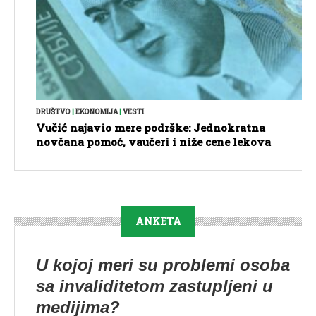
DRUŠTVO
|
EKONOMIJA
|
VESTI
Vučić najavio mere podrške: Jednokratna
novčana pomoć, vaučeri i niže cene lekova
ANKETA
U kojoj meri su problemi osoba
sa invaliditetom zastupljeni u
medijima?