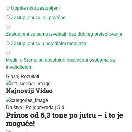
Uopšte nisu zastupljeni
Zastupljeni su, ali površno
Zastupljeni su samo izveštaji, bez dubljeg preispitivanja
Zastupljeni su u pojedinim medijima
Mediji u Sremu su apsolutno posvećeni osobama sa
invaliditetom
Glasaj
Rezultati
Najnoviji Video
Društvo
|
Poljoprivreda
|
Šid
Prinos od 6,3 tone po jutru – i to je
moguće!