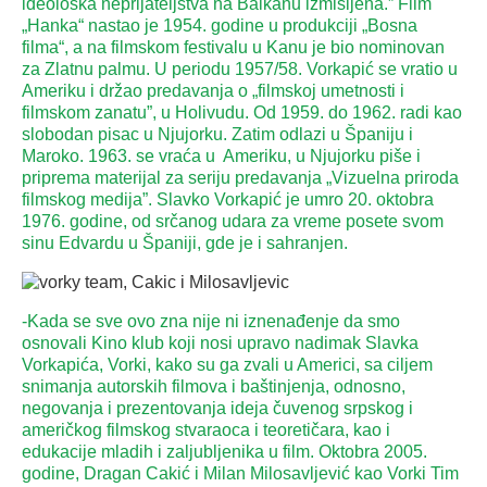
ideološka neprijateljstva na Balkanu izmišljena.” Film
„Hanka“ nastao je 1954. godine u produkciji „Bosna
filma“, a na filmskom festivalu u Kanu je bio nominovan
za Zlatnu palmu. U periodu 1957/58. Vorkapić se vratio u
Ameriku i držao predavanja o „filmskoj umetnosti i
filmskom zanatu”, u Holivudu. Od 1959. do 1962. radi kao
slobodan pisac u Njujorku. Zatim odlazi u Španiju i
Maroko. 1963. se vraća u Ameriku, u Njujorku piše i
priprema materijal za seriju predavanja „Vizuelna priroda
filmskog medija”. Slavko Vorkapić je umro 20. oktobra
1976. godine, od srčanog udara za vreme posete svom
sinu Edvardu u Španiji, gde je i sahranjen.
-Kada se sve ovo zna nije ni iznenađenje da smo
osnovali Kino klub koji nosi upravo nadimak Slavka
Vorkapića, Vorki, kako su ga zvali u Americi, sa ciljem
snimanja autorskih filmova i baštinjenja, odnosno,
negovanja i prezentovanja ideja čuvenog srpskog i
američkog filmskog stvaraoca i teoretičara, kao i
edukacije mladih i zaljubljenika u film. Oktobra 2005.
godine, Dragan Cakić i Milan Milosavljević kao Vorki Tim