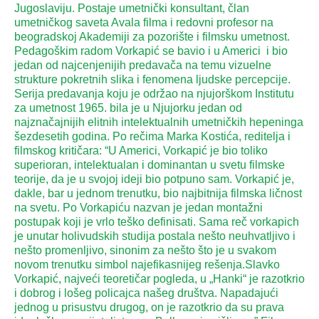
Jugoslaviju. Postaje umetnički konsultant, član
umetničkog saveta Avala filma i redovni profesor na
beogradskoj Akademiji za pozorište i filmsku umetnost.
Pedagoškim radom Vorkapić se bavio i u Americi i bio
jedan od najcenjenijih predavača na temu vizuelne
strukture pokretnih slika i fenomena ljudske percepcije.
Serija predavanja koju je održao na njujorškom Institutu
za umetnost 1965. bila je u Njujorku jedan od
najznačajnijih elitnih intelektualnih umetničkih hepeninga
šezdesetih godina. Po rečima Marka Kostića, reditelja i
filmskog kritičara: “U Americi, Vorkapić je bio toliko
superioran, intelektualan i dominantan u svetu filmske
teorije, da je u svojoj ideji bio potpuno sam. Vorkapić je,
dakle, bar u jednom trenutku, bio najbitnija filmska ličnost
na svetu. Po Vorkapiću nazvan je jedan montažni
postupak koji je vrlo teško definisati. Sama reč vorkapich
je unutar holivudskih studija postala nešto neuhvatljivo i
nešto promenljivo, sinonim za nešto što je u svakom
novom trenutku simbol najefikasnijeg rešenja.Slavko
Vorkapić, najveći teoretičar pogleda, u „Hanki“ je razotkrio
i dobrog i lošeg policajca našeg društva. Napadajući
jednog u prisustvu drugog, on je razotkrio da su prava