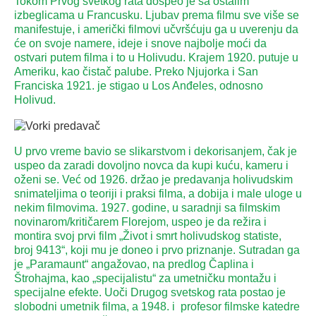
Tokom Prvog svetkog rata dospeo je sa ostalim
izbeglicama u Francusku. Ljubav prema filmu sve više se
manifestuje, i američki filmovi učvršćuju ga u uverenju da
će on svoje namere, ideje i snove najbolje moći da
ostvari putem filma i to u Holivudu. Krajem 1920. putuje u
Ameriku, kao čistač palube. Preko Njujorka i San
Franciska 1921. je stigao u Los Anđeles, odnosno
Holivud.
U prvo vreme bavio se slikarstvom i dekorisanjem, čak je
uspeo da zaradi dovoljno novca da kupi kuću, kameru i
oženi se. Već od 1926. držao je predavanja holivudskim
snimateljima o teoriji i praksi filma, a dobija i male uloge u
nekim filmovima. 1927. godine, u saradnji sa filmskim
novinarom/kritičarem Florejom, uspeo je da režira i
montira svoj prvi film „Život i smrt holivudskog statiste,
broj 9413“, koji mu je doneo i prvo priznanje. Sutradan ga
je „Paramaunt“ angažovao, na predlog Čaplina i
Štrohajma, kao „specijalistu“ za umetničku montažu i
specijalne efekte. Uoči Drugog svetskog rata postao je
slobodni umetnik filma, a 1948. i profesor filmske katedre