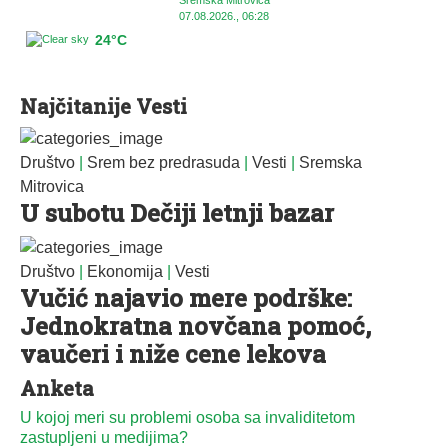
Sremska Mitrovica
07.08.2026., 06:28
24°C
Najčitanije Vesti
Društvo
|
Srem bez predrasuda
|
Vesti
|
Sremska
Mitrovica
U subotu Dečiji letnji bazar
Društvo
|
Ekonomija
|
Vesti
Vučić najavio mere podrške:
Jednokratna novčana pomoć,
vaučeri i niže cene lekova
Anketa
U kojoj meri su problemi osoba sa invaliditetom
zastupljeni u medijima?