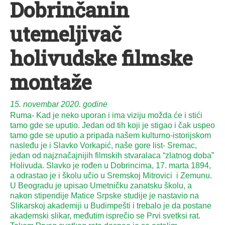
Dobrinčanin
utemeljivač
holivudske filmske
montaže
15. novembar 2020. godine
Ruma- Kad je neko uporan i ima viziju možda će i stići
tamo gde se uputio. Jedan od tih koji je stigao i čak uspeo
tamo gde se uputio a pripada našem kulturno-istorijskom
nasleđu je i Slavko Vorkapić, naše gore list- Sremac,
jedan od najznačajnijih filmskih stvaralaca “zlatnog doba”
Holivuda. Slavko je rođen u Dobrincima, 17. marta 1894,
a odrastao je i školu učio u Sremskoj Mitrovici i Zemunu.
U Beogradu je upisao Umetničku zanatsku školu, a
nakon stipendije Matice Srpske studije je nastavio na
Slikarskoj akademiji u Budimpešti i trebalo je da postane
akademski slikar, međutim isprečio se Prvi svetksi rat.