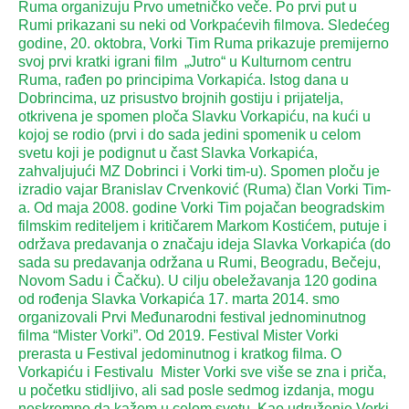
Ruma organizuju Prvo umetničko veče. Po prvi put u
Rumi prikazani su neki od Vorkpaćevih filmova. Sledećeg
godine, 20. oktobra, Vorki Tim Ruma prikazuje premijerno
svoj prvi kratki igrani film „Jutro“ u Kulturnom centru
Ruma, rađen po principima Vorkapića. Istog dana u
Dobrincima, uz prisustvo brojnih gostiju i prijatelja,
otkrivena je spomen ploča Slavku Vorkapiću, na kući u
kojoj se rodio (prvi i do sada jedini spomenik u celom
svetu koji je podignut u čast Slavka Vorkapića,
zahvaljujući MZ Dobrinci i Vorki tim-u). Spomen ploču je
izradio vajar Branislav Crvenković (Ruma) član Vorki Tim-
a. Od maja 2008. godine Vorki Tim pojačan beogradskim
filmskim rediteljem i kritičarem Markom Kostićem, putuje i
održava predavanja o značaju ideja Slavka Vorkapića (do
sada su predavanja održana u Rumi, Beogradu, Bečeju,
Novom Sadu i Čačku). U cilju obeležavanja 120 godina
od rođenja Slavka Vorkapića 17. marta 2014. smo
organizovali Prvi Međunarodni festival jednominutnog
filma “Mister Vorki”. Od 2019. Festival Mister Vorki
prerasta u Festival jedominutnog i kratkog filma. O
Vorkapiću i Festivalu Mister Vorki sve više se zna i priča,
u početku stidljivo, ali sad posle sedmog izdanja, mogu
neskromno da kažem u celom svetu. Kao udruženje Vorki