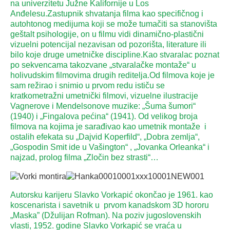
na univerzitetu Južne Kalifornije u Los
Anđelesu.Zastupnik shvatanja filma kao specifičnog i
autohtonog medijuma koji se može tumačiti sa stanovišta
geštalt psihologije, on u filmu vidi dinamično-plastični
vizuelni potencijal nezavisan od pozorišta, literature ili
bilo koje druge umetničke discipline.Kao stvaralac poznat
po sekvencama takozvane „stvaralačke montaže“ u
holivudskim filmovima drugih reditelja.Od filmova koje je
sam režirao i snimio u prvom redu ističu se
kratkometražni umetnički filmovi, vizuelne ilustracije
Vagnerove i Mendelsonove muzike: „Šuma šumori“
(1940) i „Fingalova pećina“ (1941). Od velikog broja
filmova na kojima je sarađivao kao umetnik montaže i
ostalih efekata su „Dajvid Koperfild“, „Dobra zemlja“,
„Gospodin Smit ide u Vašington“ , „Jovanka Orleanka“ i
najzad, prolog filma „Zločin bez strasti“…
Autorsku karijeru Slavko Vorkapić okončao je 1961. kao
koscenarista i savetnik u prvom kanadskom 3D hororu
„Maska” (Džulijan Rofman). Na poziv jugoslovenskih
vlasti, 1952. godine Slavko Vorkapić se vraća u