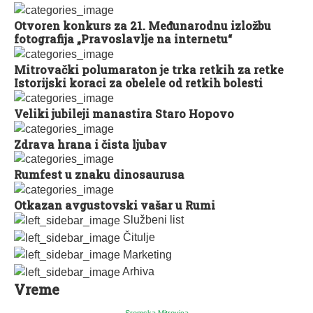
Otvoren konkurs za 21. Međunarodnu izložbu
fotografija „Pravoslavlje na internetu“
Mitrovački polumaraton je trka retkih za retke
Istorijski koraci za obelele od retkih bolesti
Veliki jubileji manastira Staro Hopovo
Zdrava hrana i čista ljubav
Rumfest u znaku dinosaurusa
Otkazan avgustovski vašar u Rumi
Službeni list
Čitulje
Marketing
Arhiva
Vreme