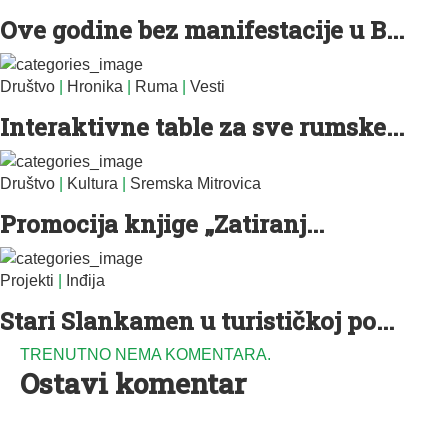
Ove godine bez manifestacije u B...
Društvo
|
Hronika
|
Ruma
|
Vesti
Interaktivne table za sve rumske...
Društvo
|
Kultura
|
Sremska Mitrovica
Promocija knjige „Zatiranj...
Projekti
|
Inđija
Stari Slankamen u turističkoj po...
TRENUTNO NEMA KOMENTARA.
Ostavi komentar