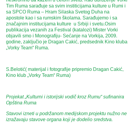
Tim Ruma sarađuje sa svim institicijama kulture u Rumi i
sa SPCO Ruma – Hram Silaska Svetog Duha na
apostole kao i sa rumskim školama. Sarađujemo i sa
značajnim institucijama kulture u Srbiji i svetu.Osim
publikacija vezanih za Festival (katalozi) Mister Vorki
objavili smo i Monografiju- Sećanje na Vorkija, 2009.
godine, zaključio je Dragan Cakić, predsednik Kino kluba
„Vorky Team“ Ruma.
S.Belotić( materijal i fotografije pripremio Dragan Cakić,
Kino klub „Vorky Team“ Ruma)
Projekat „Kulturni i istorijski vodič kroz Rumu“ sufinanira
Opština Ruma
Stavovi izneti u podržanom medijskom projektu nužno ne
izražavaju stavove organa koji je dodelio sredstva.