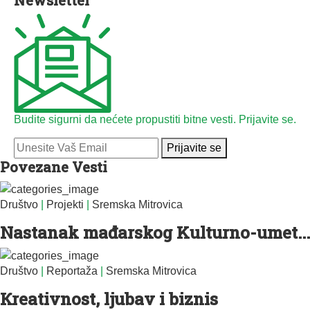
Budite sigurni da nećete propustiti bitne vesti. Prijavite se.
Prijavite se
Povezane Vesti
Društvo
|
Projekti
|
Sremska Mitrovica
Nastanak mađarskog Kulturno-umet...
Društvo
|
Reportaža
|
Sremska Mitrovica
Кreativnost, ljubav i biznis