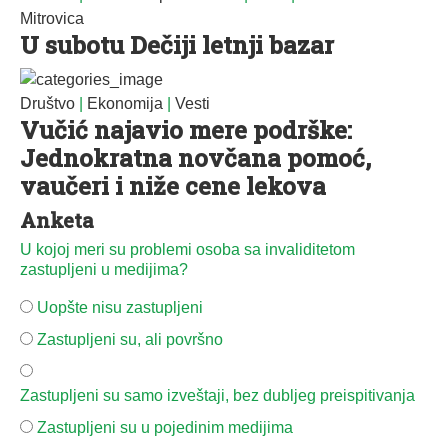
Mitrovica
U subotu Dečiji letnji bazar
Društvo
|
Ekonomija
|
Vesti
Vučić najavio mere podrške:
Jednokratna novčana pomoć,
vaučeri i niže cene lekova
Anketa
U kojoj meri su problemi osoba sa invaliditetom
zastupljeni u medijima?
Uopšte nisu zastupljeni
Zastupljeni su, ali površno
Zastupljeni su samo izveštaji, bez dubljeg preispitivanja
Zastupljeni su u pojedinim medijima