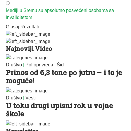
Mediji u Sremu su apsolutno posvećeni osobama sa
invaliditetom
Glasaj
Rezultati
Najnoviji Video
Društvo
|
Poljoprivreda
|
Šid
Prinos od 6,3 tone po jutru – i to je
moguće!
Društvo
|
Vesti
U toku drugi upisni rok u vojne
škole
Newsletter