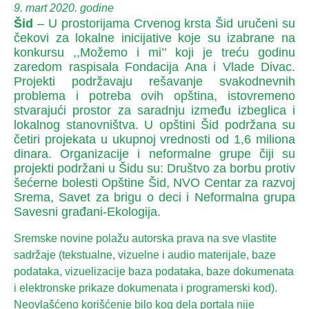
9. mart 2020. godine
Šid
– U prostorijama Crvenog krsta Šid uručeni su
čekovi za lokalne inicijative koje su izabrane na
konkursu ,,Možemo i mi’’ koji je treću godinu
zaredom raspisala Fondacija Ana i Vlade Divac.
Projekti podržavaju rešavanje svakodnevnih
problema i potreba ovih opština, istovremeno
stvarajući prostor za saradnju između izbeglica i
lokalnog stanovništva. U opštini Šid podržana su
četiri projekata u ukupnoj vrednosti od 1,6 miliona
dinara. Organizacije i neformalne grupe čiji su
projekti podržani u Šidu su: Društvo za borbu protiv
šećerne bolesti Opštine Šid, NVO Centar za razvoj
Srema, Savet za brigu o deci i Neformalna grupa
Savesni građani-Ekologija.
Sremske novine polažu autorska prava na sve vlastite
sadržaje (tekstualne, vizuelne i audio materijale, baze
podataka, vizuelizacije baza podataka, baze dokumenata
i elektronske prikaze dokumenata i programerski kod).
Neovlašćeno korišćenje bilo kog dela portala nije