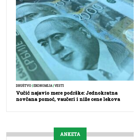
DRUŠTVO
|
EKONOMIJA
|
VESTI
Vučić najavio mere podrške: Jednokratna
novčana pomoć, vaučeri i niže cene lekova
ANKETA