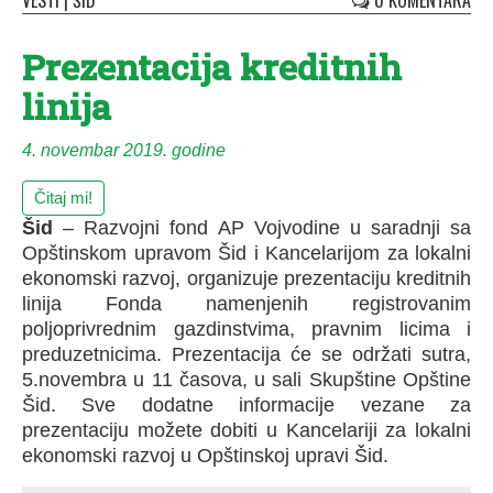
VESTI
|
ŠID
0 KOMENTARA
Prezentacija kreditnih
linija
4. novembar 2019. godine
Čitaj mi!
Šid
– Razvojni fond AP Vojvodine u saradnji sa
Opštinskom upravom Šid i Kancelarijom za lokalni
ekonomski razvoj, organizuje prezentaciju kreditnih
linija Fonda namenjenih registrovanim
poljoprivrednim gazdinstvima, pravnim licima i
preduzetnicima. Prezentacija će se održati sutra,
5.novembra u 11 časova, u sali Skupštine Opštine
Šid. Sve dodatne informacije vezane za
prezentaciju možete dobiti u Kancelariji za lokalni
ekonomski razvoj u Opštinskoj upravi Šid.