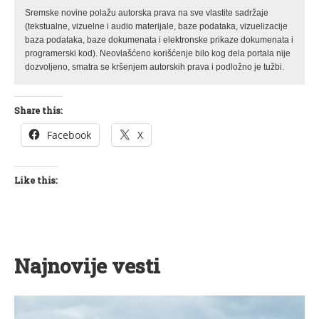
Sremske novine polažu autorska prava na sve vlastite sadržaje
(tekstualne, vizuelne i audio materijale, baze podataka, vizuelizacije
baza podataka, baze dokumenata i elektronske prikaze dokumenata i
programerski kod). Neovlašćeno korišćenje bilo kog dela portala nije
dozvoljeno, smatra se kršenjem autorskih prava i podložno je tužbi.
Share this:
Facebook
X
Like this:
Najnovije vesti