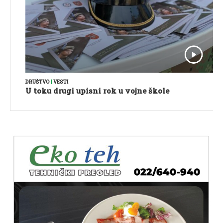
DRUŠTVO
|
VESTI
U toku drugi upisni rok u vojne škole