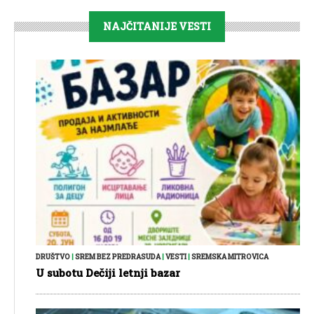
NAJČITANIJE VESTI
DRUŠTVO
|
SREM BEZ PREDRASUDA
|
VESTI
|
SREMSKA MITROVICA
U subotu Dečiji letnji bazar