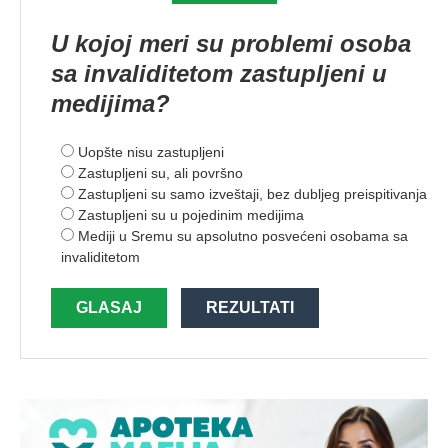
U kojoj meri su problemi osoba
sa invaliditetom zastupljeni u
medijima?
Uopšte nisu zastupljeni
Zastupljeni su, ali površno
Zastupljeni su samo izveštaji, bez dubljeg preispitivanja
Zastupljeni su u pojedinim medijima
Mediji u Sremu su apsolutno posvećeni osobama sa
invaliditetom
GLASAJ
REZULTATI