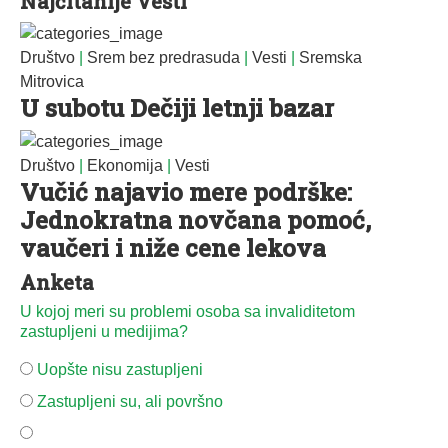
Najčitanije Vesti
Društvo
|
Srem bez predrasuda
|
Vesti
|
Sremska
Mitrovica
U subotu Dečiji letnji bazar
Društvo
|
Ekonomija
|
Vesti
Vučić najavio mere podrške:
Jednokratna novčana pomoć,
vaučeri i niže cene lekova
Anketa
U kojoj meri su problemi osoba sa invaliditetom
zastupljeni u medijima?
Uopšte nisu zastupljeni
Zastupljeni su, ali površno