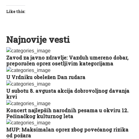
Like this:
Najnovije vesti
Zavod za javno zdravlje: Vazduh umereno dobar,
preporučen oprez osetljivim kategorijama
U Vrdniku obeležen Dan rudara
U subotu 8. avgusta akcija dobrovoljnog davanja
krvi
Koncert najlepših narodnih pesama u okviru 12.
Pećinačkog kulturnog leta
MUP: Maksimalan oprez zbog povećanog rizika
od požara