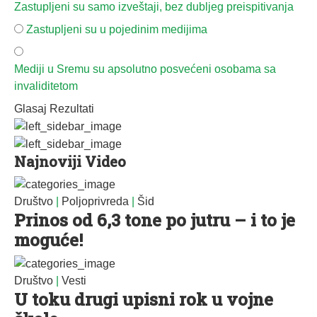
Zastupljeni su samo izveštaji, bez dubljeg preispitivanja
Zastupljeni su u pojedinim medijima
Mediji u Sremu su apsolutno posvećeni osobama sa
invaliditetom
Glasaj
Rezultati
Najnoviji Video
Društvo
|
Poljoprivreda
|
Šid
Prinos od 6,3 tone po jutru – i to je
moguće!
Društvo
|
Vesti
U toku drugi upisni rok u vojne