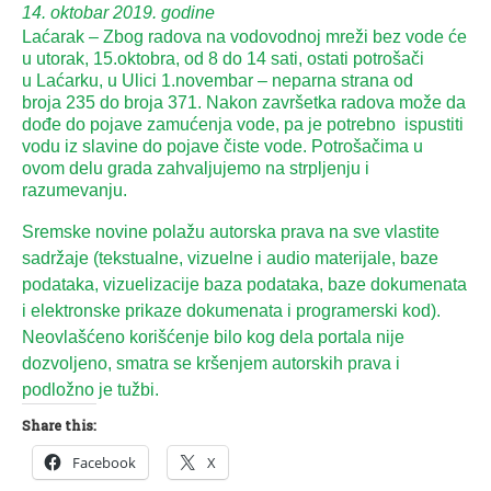
14. oktobar 2019. godine
Laćarak – Zbog radova na vodovodnoj mreži bez vode će
u utorak, 15.oktobra, od 8 do 14 sati, ostati potrošači
u Laćarku, u Ulici 1.novembar – neparna strana od
broja 235 do broja 371. Nakon završetka radova može da
dođe do pojave zamućenja vode, pa je potrebno ispustiti
vodu iz slavine do pojave čiste vode. Potrošačima u
ovom delu grada zahvaljujemo na strpljenju i
razumevanju.
Sremske novine polažu autorska prava na sve vlastite
sadržaje (tekstualne, vizuelne i audio materijale, baze
podataka, vizuelizacije baza podataka, baze dokumenata
i elektronske prikaze dokumenata i programerski kod).
Neovlašćeno korišćenje bilo kog dela portala nije
dozvoljeno, smatra se kršenjem autorskih prava i
podložno je tužbi.
Share this:
Facebook
X