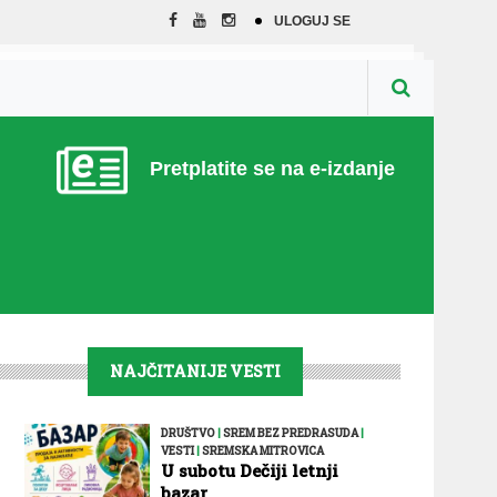
ULOGUJ SE
Pretplatite se na e-izdanje
NAJČITANIJE VESTI
DRUŠTVO
|
SREM BEZ PREDRASUDA
|
VESTI
|
SREMSKA MITROVICA
U subotu Dečiji letnji
bazar