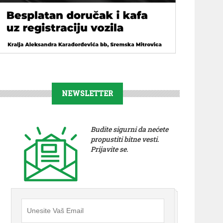
NEWSLETTER
Budite sigurni da nećete
propustiti bitne vesti.
Prijavite se.