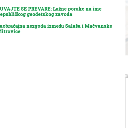
UVAJTE SE PREVARE: Lažne poruke na ime
epubličkog geodetskog zavoda
aobraćajna nezgoda između Salaša i Mačvanske
itrovice