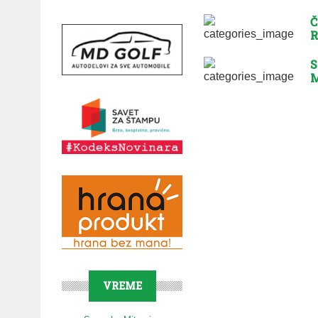
Č
R
S
M
VREME