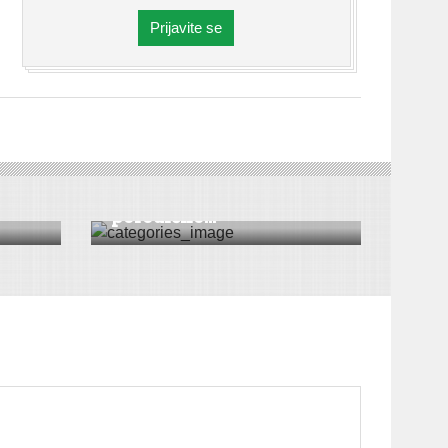
Prijavite se
CRNA HRONIKA
Majka i sin izgoreli u
porodično...