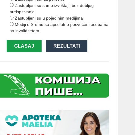
Zastupljeni su samo izveštaji, bez dubljeg
preispitivanja
Zastupljeni su u pojedinim medijima
Mediji u Sremu su apsolutno posvećeni osobama
sa invaliditetom
GLASAJ
REZULTATI