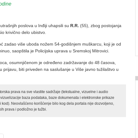
odine
utrašnjih poslova u Inđiji uhapsili su
R.R.
(55), zbog postojanja
io krivično delo ubistvo.
oć zadao više uboda nožem 54-godišnjem muškarcu, koji je od
nuo, saopštila je Policijska uprava u Sremskoj Mitrovici.
ioca, osumnjičenom je određeno zadržavanje do 48 časova,
 prijavu, biti priveden na saslušanje u Više javno tužilaštvo u
rska prava na sve vlastite sadržaje (tekstualne, vizuelne i audio
 vizuelizacije baza podataka, baze dokumenata i elektronske prikaze
kod). Neovlašćeno korišćenje bilo kog dela portala nije dozvoljeno,
ih prava i podložno je tužbi.