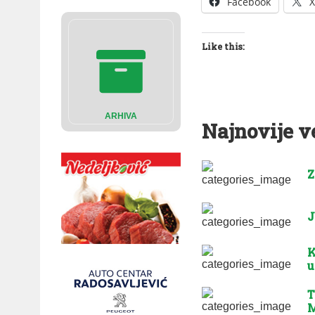
Facebook
X
Like this:
ARHIVA
Najnovije v
Z
J
K
u
T
M