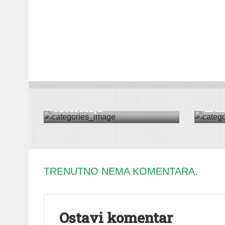
CRNA HRONIKA
CRNA H
Sve više stradalih u
Pron
saobraćaju
mun
TRENUTNO NEMA KOMENTARA.
Ostavi komentar