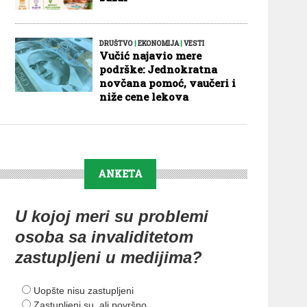
DRUŠTVO
|
EKONOMIJA
|
VESTI
Vučić najavio mere
podrške: Jednokratna
novčana pomoć, vaučeri i
niže cene lekova
ANKETA
U kojoj meri su problemi
osoba sa invaliditetom
zastupljeni u medijima?
Uopšte nisu zastupljeni
Zastupljeni su, ali površno