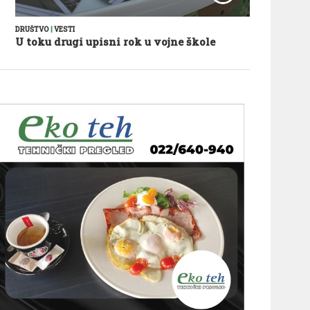
DRUŠTVO
|
VESTI
U toku drugi upisni rok u vojne škole