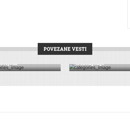
POVEZANE VESTI
RONIKA
CRNA HRONIKA
ađen pištolj sa
Tri nezgode, jedno
icijom
treženjenje