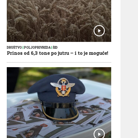
DRUŠTVO
|
POLJOPRIVREDA
|
ŠID
Prinos od 6,3 tone po jutru – i to je moguće!