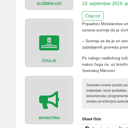
19. septembar 2019. g
SLUŽBENI LIST
Čitaj mi!
Pripadnici Ministarstva un
osnova sumnje da je izvrš
– Sumnja se da je on sin
zadobijenih povreda premi
Po nalogu nadležnog tuž
ČITULJE
nakon čega će, uz krivičnu
Sremskoj Mitrovici.
Sremske novine polažu auto
materijale, baze podataka,
dokumenata i programerski 
smatra se kršenjem autorsk
MARKETING
Share this: