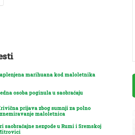
esti
aplenjena marihuana kod maloletnika
edna osoba poginula u saobraćaju
rivična prijava zbog sumnji za polno
znemiravanje maloletnica
ri saobraćajne nezgode u Rumi i Sremskoj
itrovici