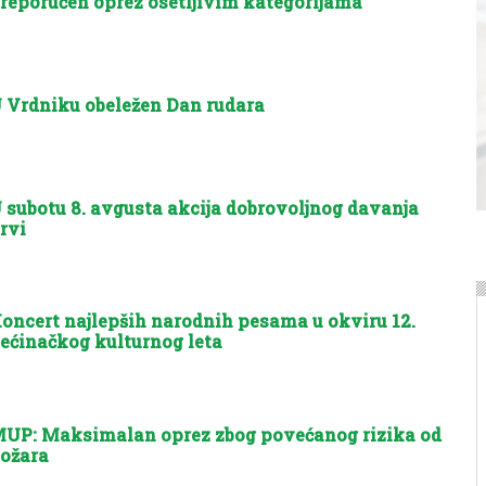
reporučen oprez osetljivim kategorijama
 Vrdniku obeležen Dan rudara
 subotu 8. avgusta akcija dobrovoljnog davanja
rvi
oncert najlepših narodnih pesama u okviru 12.
ećinačkog kulturnog leta
UP: Maksimalan oprez zbog povećanog rizika od
ožara