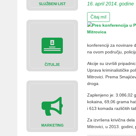
16. april 2014. godine
SLUŽBENI LIST
Čitaj mi!
konferenciji za novinare 
na ovom području, policij
Akcije su izvršili pripadn
ČITULJE
Uprava kriminalističke pol
Mitrovici. Prema Smajiće
droga.
Zaplenjeno je: 3.086,02
kokaina, 69,06 grama ha
i 613 komada različitih ta
Za izvršena krivična dela
MARKETING
Mitrovici, u 2013. godini,