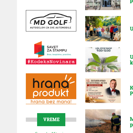
p
U
U
k
K
P
M
VREME
p