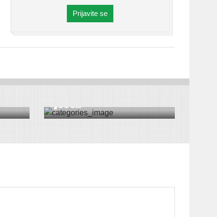
Prijavite se
DRUŠTVO
|
VESTI
|
SREMSKA MITROVICA
kom
Кonferencija projekta
„COO...