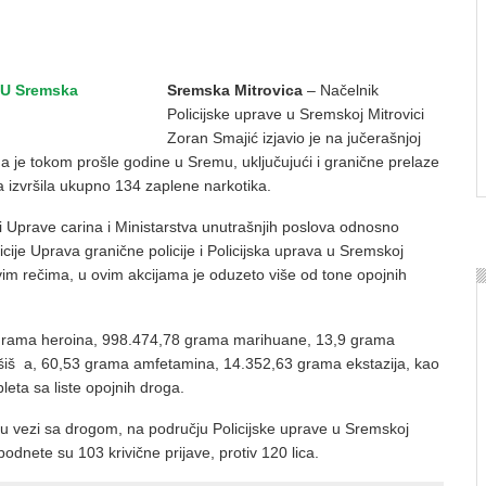
Sremska Mitrovica
– Načelnik
Policijske uprave u Sremskoj Mitrovici
Zoran Smajić izjavio je na jučerašnjoj
da je tokom prošle godine u Sremu, uključujući i granične prelaze
a izvršila ukupno 134 zaplene narkotika.
ici Uprave carina i Ministarstva unutrašnjih poslova odnosno
icije Uprava granične policije i Policijska uprava u Sremskoj
vim rečima, u ovim akcijama je oduzeto više od tone opojnih
 grama heroina, 998.474,78 grama marihuane, 13,9 grama
šiš a, 60,53 grama amfetamina, 14.352,63 grama ekstazija, kao
bleta sa liste opojnih droga.
 u vezi sa drogom, na području Policijske uprave u Sremskoj
 podnete su 103 krivične prijave, protiv 120 lica.