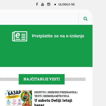
ULOGUJ SE
Pretplatite se na e-izdanje
NAJČITANIJE VESTI
DRUŠTVO
|
SREM BEZ PREDRASUDA
|
VESTI
|
SREMSKA MITROVICA
U subotu Dečiji letnji
bazar