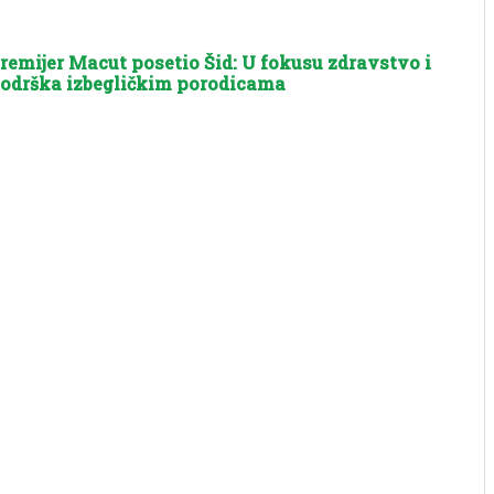
remijer Macut posetio Šid: U fokusu zdravstvo i
odrška izbegličkim porodicama