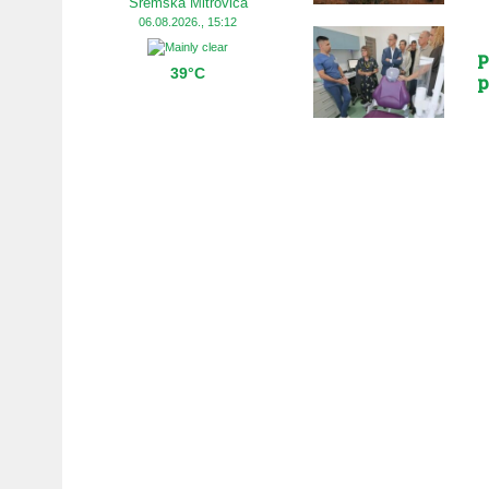
Sremska Mitrovica
06.08.2026., 15:12
P
39°C
p