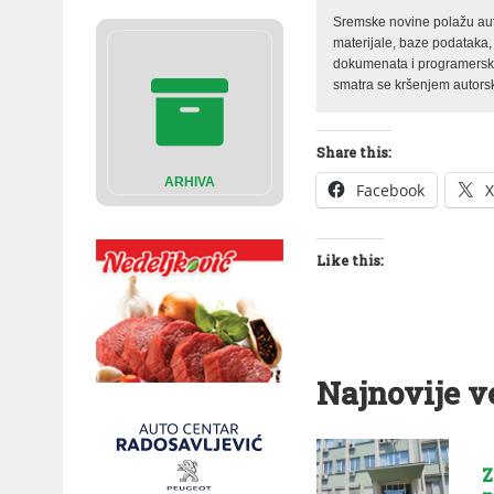
Sremske novine polažu auto
materijale, baze podataka,
dokumenata i programerski 
smatra se kršenjem autorsk
Share this:
ARHIVA
Facebook
X
Like this:
Najnovije v
Z