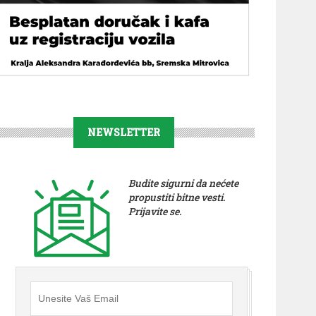
NEWSLETTER
Budite sigurni da nećete
propustiti bitne vesti.
Prijavite se.