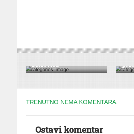
VESTI
|
ŠID
DRUŠT
Ministri zdravlja u
Nes
Moroviću
gozb
TRENUTNO NEMA KOMENTARA.
Ostavi komentar