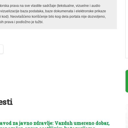
rska prava na sve vlastite sadržaje (tekstualne, vizuelne i audio
 vizuelizacije baza podataka, baze dokumenata i elektronske prikaze
kod). Neovlašćeno korišćenje bilo kog dela portala nije dozvoljeno,
ih prava i podložno je tužbi.
esti
avod za javno zdravlje: Vazduh umereno dobar,