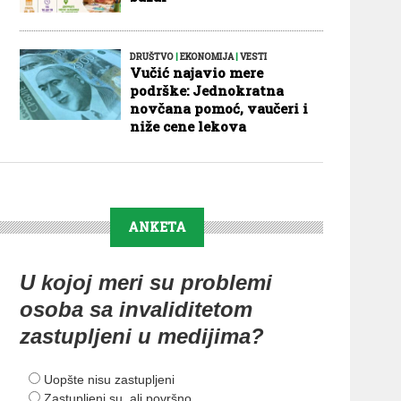
DRUŠTVO
|
EKONOMIJA
|
VESTI
Vučić najavio mere
podrške: Jednokratna
novčana pomoć, vaučeri i
niže cene lekova
ANKETA
U kojoj meri su problemi
osoba sa invaliditetom
zastupljeni u medijima?
Uopšte nisu zastupljeni
Zastupljeni su, ali površno