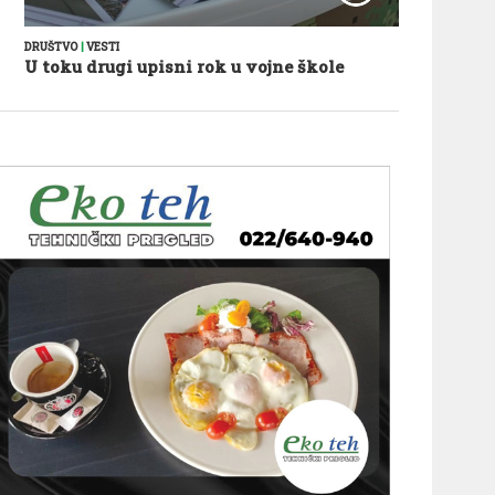
DRUŠTVO
|
VESTI
U toku drugi upisni rok u vojne škole