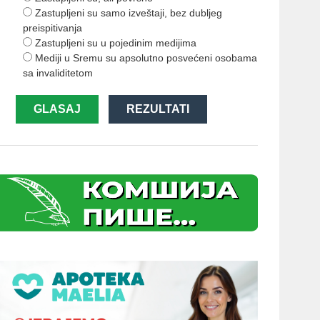
Zastupljeni su samo izveštaji, bez dubljeg
preispitivanja
Zastupljeni su u pojedinim medijima
Mediji u Sremu su apsolutno posvećeni osobama
sa invaliditetom
GLASAJ
REZULTATI