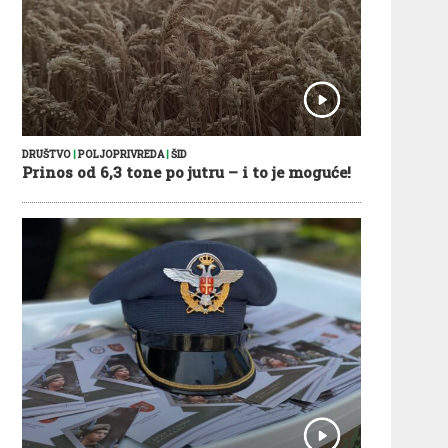
DRUŠTVO
|
POLJOPRIVREDA
|
ŠID
Prinos od 6,3 tone po jutru – i to je moguće!