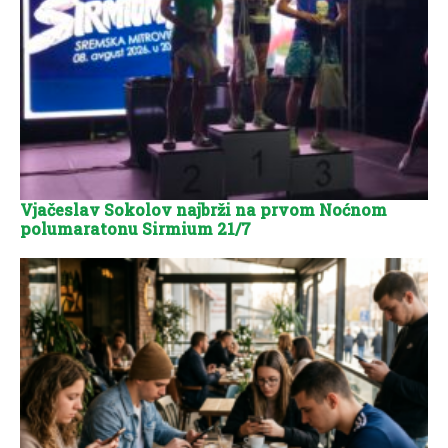
Vjačeslav Sokolov najbrži na prvom Noćnom
polumaratonu Sirmium 21/7