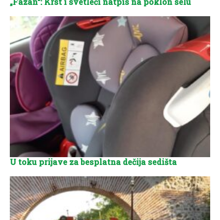
„Fazan“: Krst i svetleći natpis na poklon selu
U toku prijave za besplatna dečija sedišta