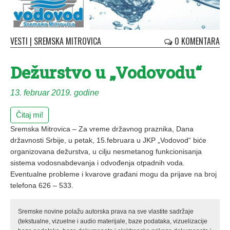
VESTI
|
SREMSKA MITROVICA
0 KOMENTARA
Dežurstvo u „Vodovodu“
13. februar 2019. godine
Čitaj mi!
Sremska Mitrovica – Za vreme državnog praznika, Dana
državnosti Srbije, u petak, 15.februara u JKP „Vodovod“ biće
organizovana dežurstva, u cilju nesmetanog funkcionisanja
sistema vodosnabdevanja i odvođenja otpadnih voda.
Eventualne probleme i kvarove građani mogu da prijave na broj
telefona 626 – 533.
Sremske novine polažu autorska prava na sve vlastite sadržaje
(tekstualne, vizuelne i audio materijale, baze podataka, vizuelizacije