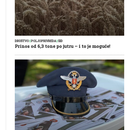
DRUŠTVO
|
POLJOPRIVREDA
|
ŠID
Prinos od 6,3 tone po jutru – i to je moguće!