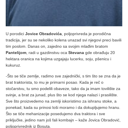
U porodici
Jovice Obradovića
, poljoprivreda je porodična
tradicija, jer su se nekoliko kolena unazad svi njegovi preci bavili
tim poslom. Danas on, zajedno sa svojim mlađim bratom
Pantelijom
, radi u gazdinstvu oca
Stevana
gde obrađuju 20
hektara oranica na kojima uzgajaju lucerku, soju, pšenicu i
kukuruz.
-Što se tiče zemlje, radimo sve zajednički, s tim što se zna da je
brat traktorista, to mu je primarni posao. Kada je reč o
stočarstvu, tu smo podelili obaveze, tako da ja imam tovilište za
svinje, a brat za junad, plus što se kod njega nalazi i prasilište.
Sve što proizvedemo na zemlji iskoristimo za ishranu stoke, a
ponekad, kada su prinosi loši moramo i da dokupljujemo hranu.
Što se tiče mehanizacije posedujemo dva traktora i sve
priključke, jedino nam još fali kombajn – kaže Jovica Obradović,
poljoprivrednik iz Bosuta.