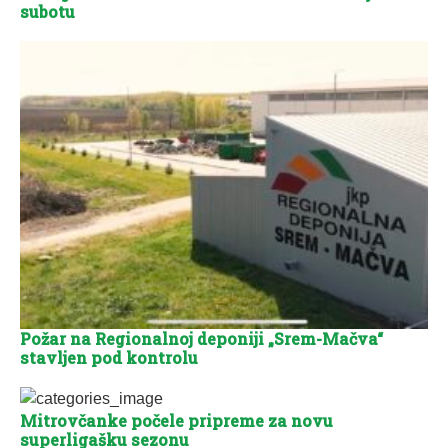
subotu
Požar na Regionalnoj deponiji „Srem-Mačva“
stavljen pod kontrolu
Mitrovčanke počele pripreme za novu
superligašku sezonu