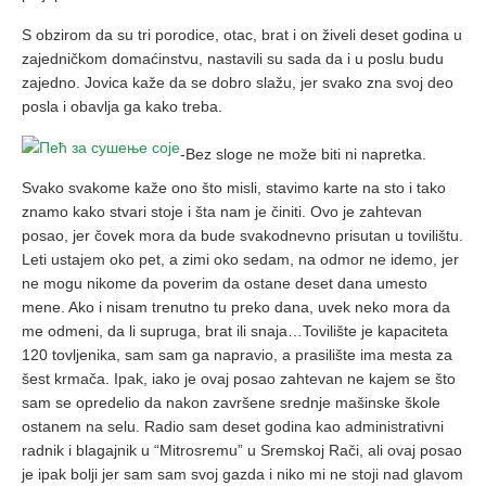
S obzirom da su tri porodice, otac, brat i on živeli deset godina u
zajedničkom domaćinstvu, nastavili su sada da i u poslu budu
zajedno. Jovica kaže da se dobro slažu, jer svako zna svoj deo
posla i obavlja ga kako treba.
-Bez sloge ne može biti ni napretka.
Svako svakome kaže ono što misli, stavimo karte na sto i tako
znamo kako stvari stoje i šta nam je činiti. Ovo je zahtevan
posao, jer čovek mora da bude svakodnevno prisutan u tovilištu.
Leti ustajem oko pet, a zimi oko sedam, na odmor ne idemo, jer
ne mogu nikome da poverim da ostane deset dana umesto
mene. Ako i nisam trenutno tu preko dana, uvek neko mora da
me odmeni, da li supruga, brat ili snaja…Tovilište je kapaciteta
120 tovljenika, sam sam ga napravio, a prasilište ima mesta za
šest krmača. Ipak, iako je ovaj posao zahtevan ne kajem se što
sam se opredelio da nakon završene srednje mašinske škole
ostanem na selu. Radio sam deset godina kao administrativni
radnik i blagajnik u “Mitrosremu” u Sremskoj Rači, ali ovaj posao
je ipak bolji jer sam sam svoj gazda i niko mi ne stoji nad glavom