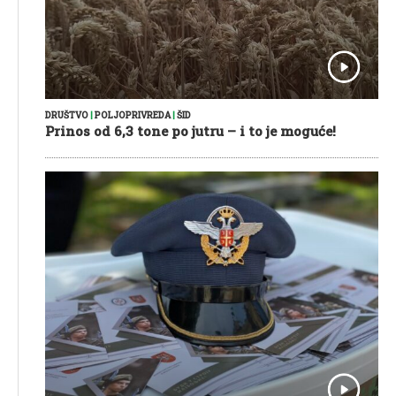
DRUŠTVO
|
POLJOPRIVREDA
|
ŠID
Prinos od 6,3 tone po jutru – i to je moguće!