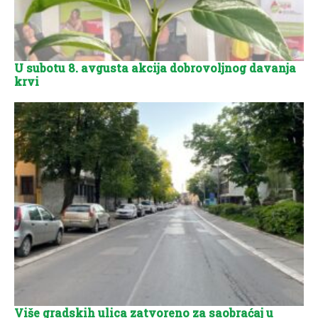
U subotu 8. avgusta akcija dobrovoljnog davanja
krvi
Više gradskih ulica zatvoreno za saobraćaj u