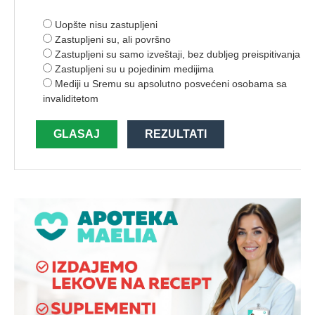
Uopšte nisu zastupljeni
Zastupljeni su, ali površno
Zastupljeni su samo izveštaji, bez dubljeg preispitivanja
Zastupljeni su u pojedinim medijima
Mediji u Sremu su apsolutno posvećeni osobama sa
invaliditetom
GLASAJ
REZULTATI