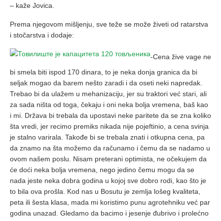
– kaže Jovica.
Prema njegovom mišljenju, sve teže se može živeti od ratarstva
i stočarstva i dodaje:
-Cena žive vage ne
bi smela biti ispod 170 dinara, to je neka donja granica da bi
seljak mogao da barem nešto zaradi i da oseti neki napredak.
Trebao bi da ulažem u mehanizaciju, jer su traktori već stari, ali
za sada ništa od toga, čekaju i oni neka bolja vremena, baš kao
i mi. Država bi trebala da upostavi neke paritete da se zna koliko
šta vredi, jer recimo premiks nikada nije pojeftinio, a cena svinja
je stalno varirala. Takođe bi se trebala znati i otkupna cena, pa
da znamo na šta možemo da računamo i čemu da se nadamo u
ovom našem poslu. Nisam preterani optimista, ne očekujem da
će doći neka bolja vremena, nego jedino čemu mogu da se
nada jeste neka dobra godina u kojoj sve dobro rodi, kao što je
to bila ova prošla. Kod nas u Bosutu je zemlja lošeg kvaliteta,
peta ili šesta klasa, mada mi koristimo punu agrotehniku već par
godina unazad. Gledamo da bacimo i jesenje đubrivo i prolećno