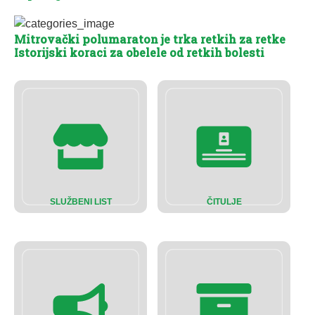
Mitrovački polumaraton je trka retkih za retke
Istorijski koraci za obelele od retkih bolesti
SLUŽBENI LIST
ČITULJE