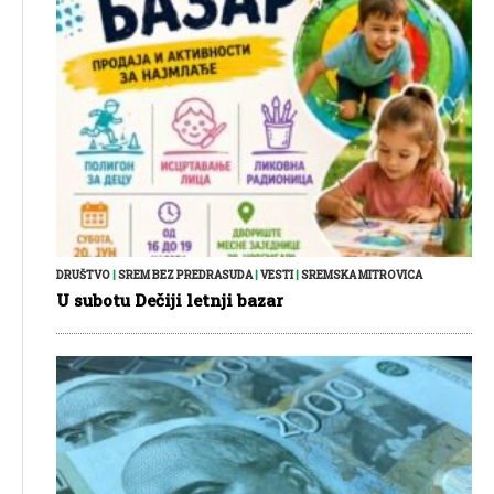
DRUŠTVO
|
SREM BEZ PREDRASUDA
|
VESTI
|
SREMSKA MITROVICA
U subotu Dečiji letnji bazar