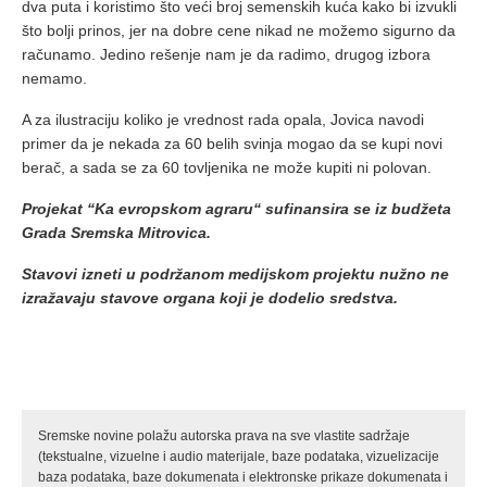
dva puta i koristimo što veći broj semenskih kuća kako bi izvukli
što bolji prinos, jer na dobre cene nikad ne možemo sigurno da
računamo. Jedino rešenje nam je da radimo, drugog izbora
nemamo.
A za ilustraciju koliko je vrednost rada opala, Jovica navodi
primer da je nekada za 60 belih svinja mogao da se kupi novi
berač, a sada se za 60 tovljenika ne može kupiti ni polovan.
Projekat “Ka evropskom agraru“ sufinansira se iz budžeta
Grada Sremska Mitrovica.
Stavovi izneti u podržanom medijskom projektu nužno ne
izražavaju stavove organa koji je dodelio sredstva.
Sremske novine polažu autorska prava na sve vlastite sadržaje
(tekstualne, vizuelne i audio materijale, baze podataka, vizuelizacije
baza podataka, baze dokumenata i elektronske prikaze dokumenata i