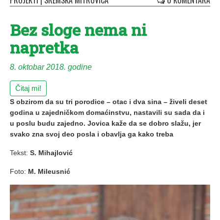
PROJEKTI
|
SREMSKA MITROVICA
0 KOMENTARA
Bez sloge nema ni
napretka
8. oktobar 2018. godine
Čitaj mi!
S obzirom da su tri porodice – otac i dva sina – živeli deset
godina u zajedničkom domaćinstvu, nastavili su sada da i
u poslu budu zajedno. Jovica kaže da se dobro slažu, jer
svako zna svoj deo posla i obavlja ga kako treba
Tekst:
S. Mihajlović
Foto:
M. Mileusnić