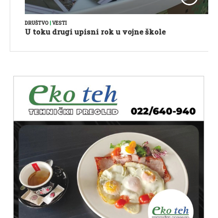
DRUŠTVO
|
VESTI
U toku drugi upisni rok u vojne škole