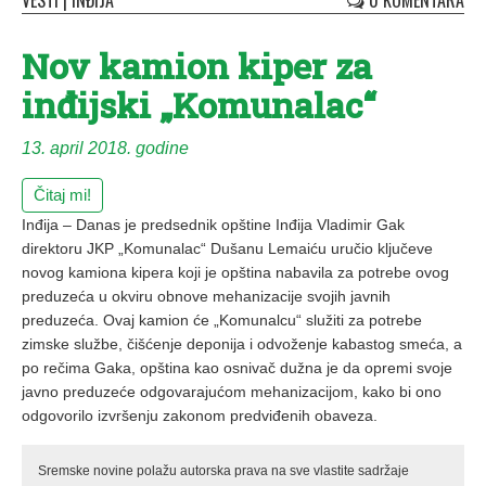
VESTI
|
INĐIJA
0 KOMENTARA
Nov kamion kiper za
inđijski „Komunalac“
13. april 2018. godine
Čitaj mi!
Inđija – Danas je predsednik opštine Inđija Vladimir Gak
direktoru JKP „Komunalac“ Dušanu Lemaiću uručio ključeve
novog kamiona kipera koji je opština nabavila za potrebe ovog
preduzeća u okviru obnove mehanizacije svojih javnih
preduzeća. Ovaj kamion će „Komunalcu“ služiti za potrebe
zimske službe, čišćenje deponija i odvoženje kabastog smeća, a
po rečima Gaka, opština kao osnivač dužna je da opremi svoje
javno preduzeće odgovarajućom mehanizacijom, kako bi ono
odgovorilo izvršenju zakonom predviđenih obaveza.
Sremske novine polažu autorska prava na sve vlastite sadržaje