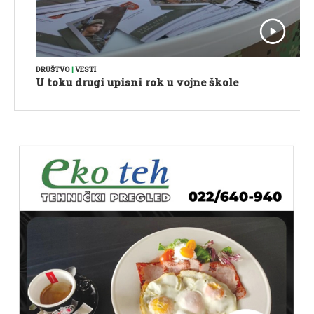
DRUŠTVO
|
VESTI
U toku drugi upisni rok u vojne škole