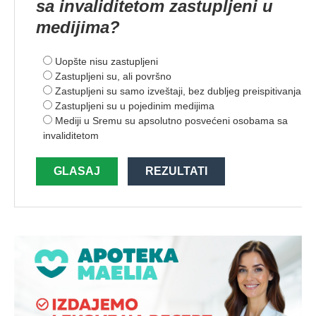
sa invaliditetom zastupljeni u
medijima?
Uopšte nisu zastupljeni
Zastupljeni su, ali površno
Zastupljeni su samo izveštaji, bez dubljeg preispitivanja
Zastupljeni su u pojedinim medijima
Mediji u Sremu su apsolutno posvećeni osobama sa
invaliditetom
GLASAJ
REZULTATI