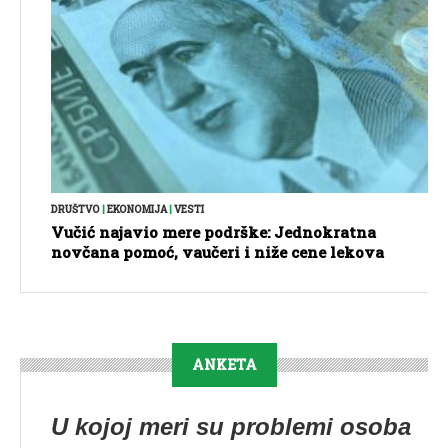
DRUŠTVO
|
EKONOMIJA
|
VESTI
Vučić najavio mere podrške: Jednokratna
novčana pomoć, vaučeri i niže cene lekova
ANKETA
U kojoj meri su problemi osoba