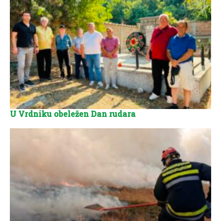
U Vrdniku obeležen Dan rudara