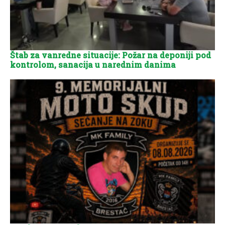
Štab za vanredne situacije: Požar na deponiji pod
kontrolom, sanacija u narednim danima