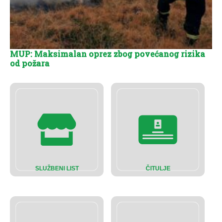
MUP: Maksimalan oprez zbog povećanog rizika
od požara
SLUŽBENI LIST
ČITULJE