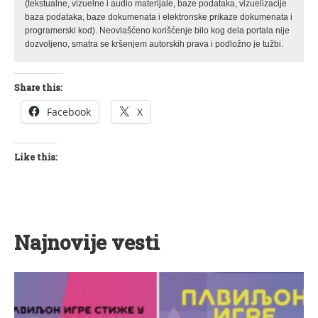
(tekstualne, vizuelne i audio materijale, baze podataka, vizuelizacije
baza podataka, baze dokumenata i elektronske prikaze dokumenata i
programerski kod). Neovlašćeno korišćenje bilo kog dela portala nije
dozvoljeno, smatra se kršenjem autorskih prava i podložno je tužbi.
Share this:
Facebook
X
Like this:
Najnovije vesti