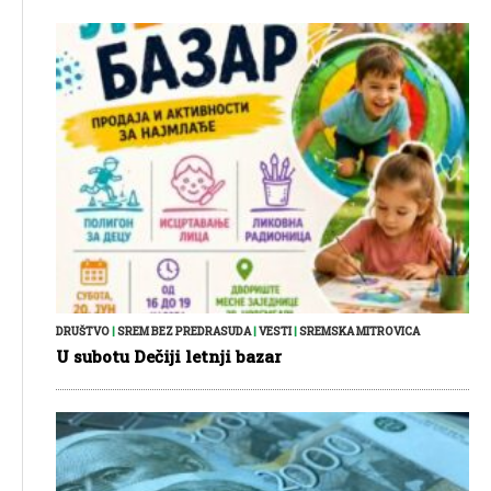
DRUŠTVO
|
SREM BEZ PREDRASUDA
|
VESTI
|
SREMSKA MITROVICA
U subotu Dečiji letnji bazar