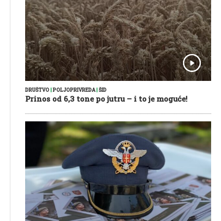
DRUŠTVO
|
POLJOPRIVREDA
|
ŠID
Prinos od 6,3 tone po jutru – i to je moguće!