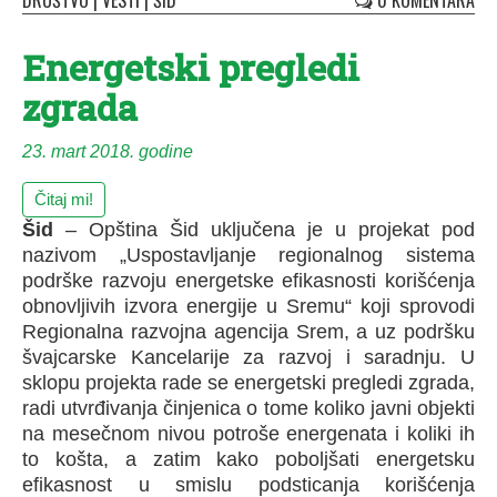
DRUŠTVO
|
VESTI
|
ŠID
0 KOMENTARA
Energetski pregledi
zgrada
23. mart 2018. godine
Čitaj mi!
Šid
– Opština Šid uključena je u projekat pod
nazivom „Uspostavljanje regionalnog sistema
podrške razvoju energetske efikasnosti korišćenja
obnovljivih izvora energije u Sremu“ koji sprovodi
Regionalna razvojna agencija Srem, a uz podršku
švajcarske Kancelarije za razvoj i saradnju. U
sklopu projekta rade se energetski pregledi zgrada,
radi utvrđivanja činjenica o tome koliko javni objekti
na mesečnom nivou potroše energenata i koliki ih
to košta, a zatim kako poboljšati energetsku
efikasnost u smislu podsticanja korišćenja