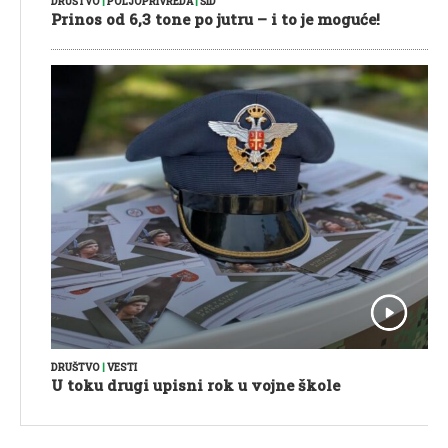
DRUŠTVO
|
POLJOPRIVREDA
|
ŠID
Prinos od 6,3 tone po jutru – i to je moguće!
DRUŠTVO
|
VESTI
U toku drugi upisni rok u vojne škole