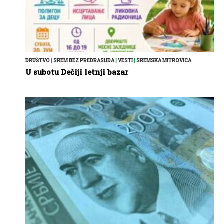
DRUŠTVO
|
SREM BEZ PREDRASUDA
|
VESTI
|
SREMSKA MITROVICA
U subotu Dečiji letnji bazar