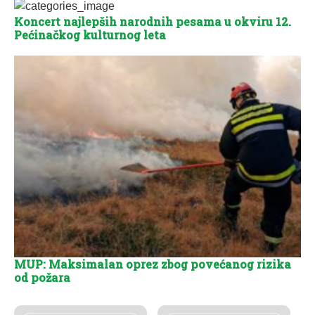
Koncert najlepših narodnih pesama u okviru 12.
Pećinačkog kulturnog leta
MUP: Maksimalan oprez zbog povećanog rizika
od požara