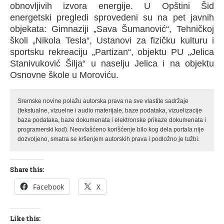
obnovljivih izvora energije. U Opštini Šid
energetski pregledi sprovedeni su na pet javnih
objekata: Gimnaziji „Sava Šumanović“, Tehničkoj
školi „Nikola Tesla“, Ustanovi za fizičku kulturu i
sportsku rekreaciju „Partizan“, objektu PU „Jelica
Stanivuković Šilja“ u naselju Jelica i na objektu
Osnovne škole u Moroviću.
Sremske novine polažu autorska prava na sve vlastite sadržaje
(tekstualne, vizuelne i audio materijale, baze podataka, vizuelizacije
baza podataka, baze dokumenata i elektronske prikaze dokumenata i
programerski kod). Neovlašćeno korišćenje bilo kog dela portala nije
dozvoljeno, smatra se kršenjem autorskih prava i podložno je tužbi.
Share this:
Facebook
X
Like this: