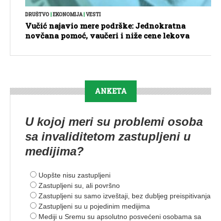
DRUŠTVO
|
EKONOMIJA
|
VESTI
Vučić najavio mere podrške: Jednokratna
novčana pomoć, vaučeri i niže cene lekova
ANKETA
U kojoj meri su problemi osoba
sa invaliditetom zastupljeni u
medijima?
Uopšte nisu zastupljeni
Zastupljeni su, ali površno
Zastupljeni su samo izveštaji, bez dubljeg preispitivanja
Zastupljeni su u pojedinim medijima
Mediji u Sremu su apsolutno posvećeni osobama sa