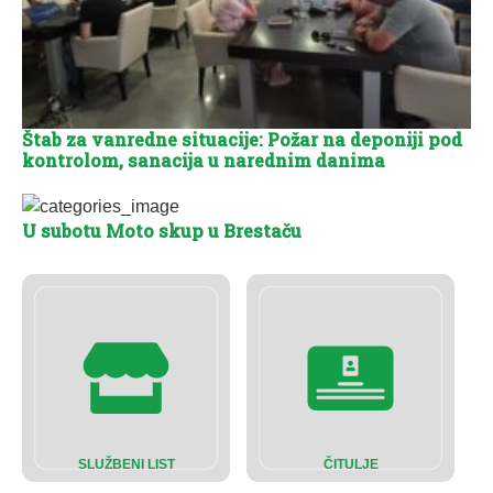
Štab za vanredne situacije: Požar na deponiji pod
kontrolom, sanacija u narednim danima
U subotu Moto skup u Brestaču
SLUŽBENI LIST
ČITULJE