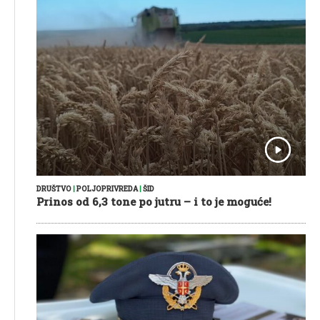
DRUŠTVO
|
POLJOPRIVREDA
|
ŠID
Prinos od 6,3 tone po jutru – i to je moguće!