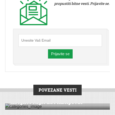
propustiti bitne vesti. Prijavite se.
Prijavite se
POVEZANE VESTI
VESTI
|
ŠID
Izbeglice stigle na Principovac
VESTI