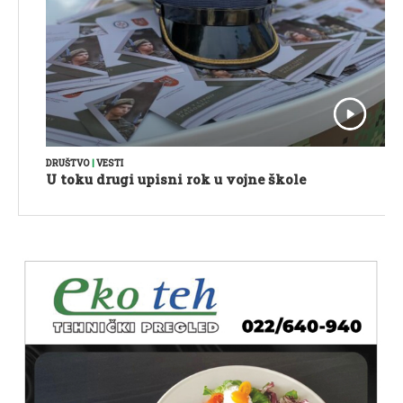
DRUŠTVO
|
VESTI
U toku drugi upisni rok u vojne škole