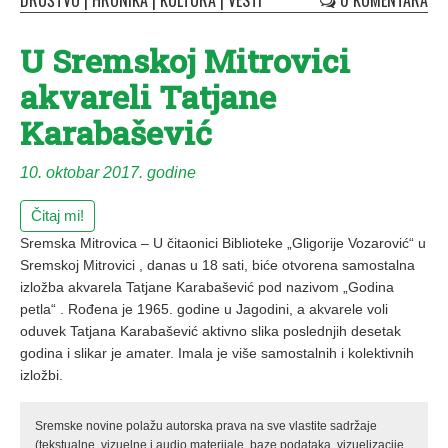
DRUŠTVO
|
HRONIKA
|
KULTURA
|
VESTI
0 KOMENTARA
U Sremskoj Mitrovici
akvareli Tatjane
Karabašević
10. oktobar 2017. godine
Čitaj mi!
Sremska Mitrovica – U čitaonici Biblioteke „Gligorije Vozarović“ u
Sremskoj Mitrovici , danas u 18 sati, biće otvorena samostalna
izložba akvarela Tatjane Karabašević pod nazivom „Godina
petla“ . Rođena je 1965. godine u Jagodini, a akvarele voli
oduvek Tatjana Karabašević aktivno slika poslednjih desetak
godina i slikar je amater. Imala je više samostalnih i kolektivnih
izložbi.
Sremske novine polažu autorska prava na sve vlastite sadržaje
(tekstualne, vizuelne i audio materijale, baze podataka, vizuelizacije