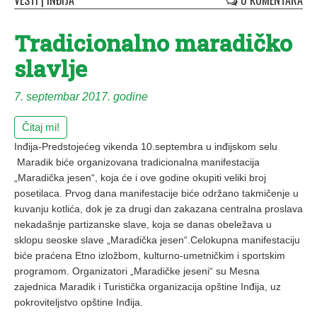
VESTI
|
INĐIJA
0 KOMENTARA
Tradicionalno maradičko
slavlje
7. septembar 2017. godine
Čitaj mi!
Inđija-Predstojećeg vikenda 10.septembra u inđijskom selu
Maradik biće organizovana tradicionalna manifestacija
„Maradička jesen“, koja će i ove godine okupiti veliki broj
posetilaca. Prvog dana manifestacije biće održano takmičenje u
kuvanju kotlića, dok je za drugi dan zakazana centralna proslava
nekadašnje partizanske slave, koja se danas obeležava u
sklopu seoske slave „Maradička jesen“.Celokupna manifestaciju
biće praćena Etno izložbom, kulturno-umetničkim i sportskim
programom. Organizatori „Maradičke jeseni“ su Mesna
zajednica Maradik i Turistička organizacija opštine Inđija, uz
pokroviteljstvo opštine Inđija.