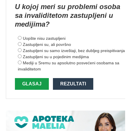
U kojoj meri su problemi osoba
sa invaliditetom zastupljeni u
medijima?
Uopšte nisu zastupljeni
Zastupljeni su, ali površno
Zastupljeni su samo izveštaji, bez dubljeg preispitivanja
Zastupljeni su u pojedinim medijima
Mediji u Sremu su apsolutno posvećeni osobama sa
invaliditetom
GLASAJ
REZULTATI