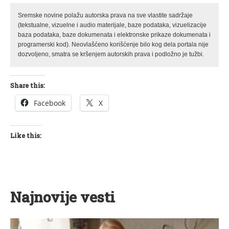
Sremske novine polažu autorska prava na sve vlastite sadržaje
(tekstualne, vizuelne i audio materijale, baze podataka, vizuelizacije
baza podataka, baze dokumenata i elektronske prikaze dokumenata i
programerski kod). Neovlašćeno korišćenje bilo kog dela portala nije
dozvoljeno, smatra se kršenjem autorskih prava i podložno je tužbi.
Share this:
Facebook
X
Like this:
Najnovije vesti