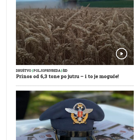
DRUŠTVO
|
POLJOPRIVREDA
|
ŠID
Prinos od 6,3 tone po jutru – i to je moguće!