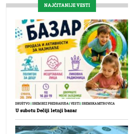
NAJČITANIJE VESTI
DRUŠTVO
|
SREM BEZ PREDRASUDA
|
VESTI
|
SREMSKA MITROVICA
U subotu Dečiji letnji bazar