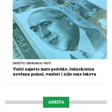
DRUŠTVO
|
EKONOMIJA
|
VESTI
Vučić najavio mere podrške: Jednokratna
novčana pomoć, vaučeri i niže cene lekova
ANKETA