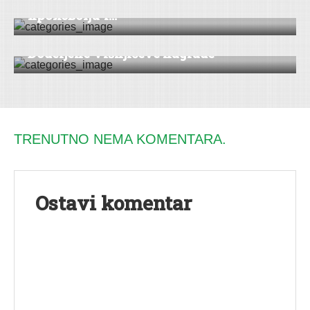
Позив заинтересованим
произвођач...
DRUŠTVO
|
KULTURA
|
VESTI
|
ŠID
Dodeljene Višnjićeve nagrade
TRENUTNO NEMA KOMENTARA.
Ostavi komentar