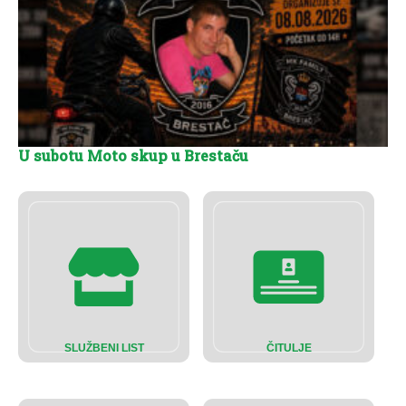
U subotu Moto skup u Brestaču
SLUŽBENI LIST
ČITULJE