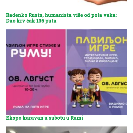
Radenko Rusin, humanista više od pola veka:
Dao krv čak 136 puta
Ekspo karavan u subotu u Rumi