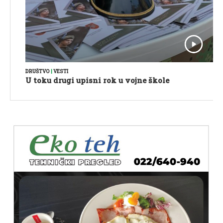
DRUŠTVO
|
VESTI
U toku drugi upisni rok u vojne škole