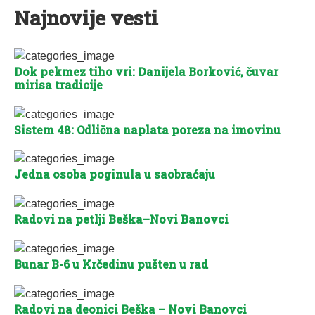
Najnovije vesti
Dok pekmez tiho vri: Danijela Borković, čuvar
mirisa tradicije
Sistem 48: Odlična naplata poreza na imovinu
Jedna osoba poginula u saobraćaju
Radovi na petlji Beška–Novi Banovci
Bunar B-6 u Krčedinu pušten u rad
Radovi na deonici Beška – Novi Banovci