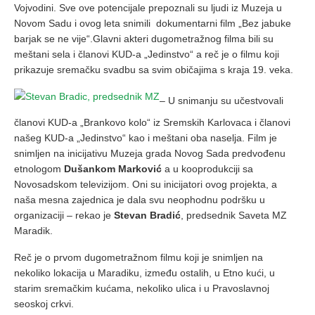
Vojvodini. Sve ove potencijale prepoznali su ljudi iz Muzeja u
Novom Sadu i ovog leta snimili
dokumentarni film „Bez jabuke
barjak se ne vije“.Glavni akteri dugometražnog filma bili su
meštani sela i članovi KUD-a „Jedinstvo“ a reč je o filmu koji
prikazuje sremačku svadbu sa svim običajima s kraja 19. veka.
– U snimanju su učestvovali
članovi KUD-a „Brankovo kolo“ iz Sremskih Karlovaca i članovi
našeg KUD-a „Jedinstvo“ kao i meštani oba naselja. Film je
snimljen na inicijativu Muzeja grada Novog Sada predvođenu
etnologom
Dušankom Marković
a u kooprodukciji sa
Novosadskom televizijom. Oni su inicijatori ovog projekta, a
naša mesna zajednica je dala svu neophodnu podršku u
organizaciji – rekao je
Stevan Bradić
, predsednik Saveta MZ
Maradik.
Reč je o prvom dugometražnom filmu koji je snimljen na
nekoliko lokacija u Maradiku, između ostalih, u Etno kući, u
starim sremačkim kućama, nekoliko ulica i u Pravoslavnoj
seoskoj crkvi.