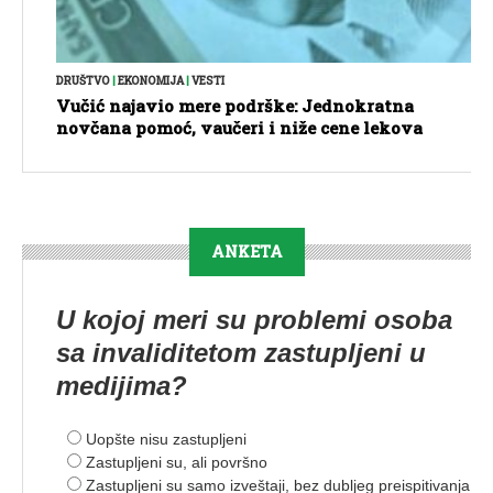
DRUŠTVO
|
EKONOMIJA
|
VESTI
Vučić najavio mere podrške: Jednokratna
novčana pomoć, vaučeri i niže cene lekova
ANKETA
U kojoj meri su problemi osoba
sa invaliditetom zastupljeni u
medijima?
Uopšte nisu zastupljeni
Zastupljeni su, ali površno
Zastupljeni su samo izveštaji, bez dubljeg preispitivanja