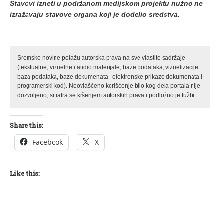
Stavovi izneti u podržanom medijskom projektu nužno ne
izražavaju stavove organa koji je dodelio sredstva.
Sremske novine polažu autorska prava na sve vlastite sadržaje
(tekstualne, vizuelne i audio materijale, baze podataka, vizuelizacije
baza podataka, baze dokumenata i elektronske prikaze dokumenata i
programerski kod). Neovlašćeno korišćenje bilo kog dela portala nije
dozvoljeno, smatra se kršenjem autorskih prava i podložno je tužbi.
Share this:
Facebook
X
Like this: