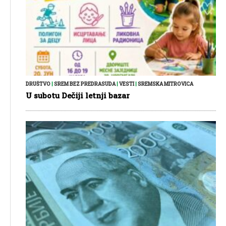
DRUŠTVO
|
SREM BEZ PREDRASUDA
|
VESTI
|
SREMSKA MITROVICA
U subotu Dečiji letnji bazar