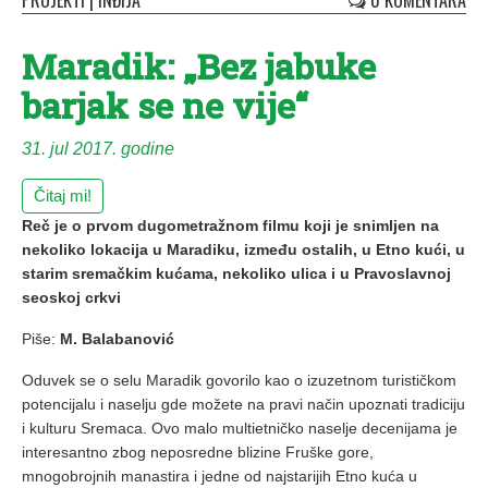
PROJEKTI
|
INĐIJA
0 KOMENTARA
Maradik: „Bez jabuke
barjak se ne vije“
31. jul 2017. godine
Čitaj mi!
Reč je o prvom dugometražnom filmu koji je snimljen na
nekoliko lokacija u Maradiku, između ostalih, u Etno kući, u
starim sremačkim kućama, nekoliko ulica i u Pravoslavnoj
seoskoj crkvi
Piše:
M. Balabanović
Oduvek se o selu Maradik govorilo kao o izuzetnom turističkom
potencijalu i naselju gde možete na pravi način upoznati tradiciju
i kulturu Sremaca. Ovo malo multietničko naselje decenijama je
interesantno zbog neposredne blizine Fruške gore,
mnogobrojnih manastira i jedne od najstarijih Etno kuća u