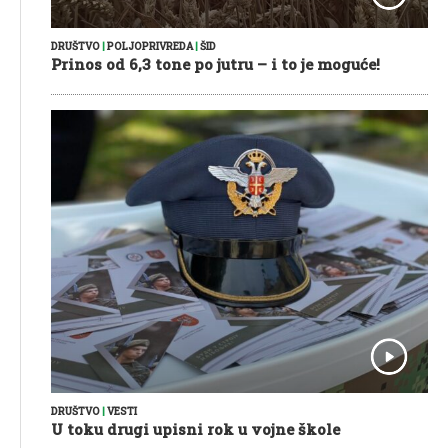
DRUŠTVO
|
POLJOPRIVREDA
|
ŠID
Prinos od 6,3 tone po jutru – i to je moguće!
DRUŠTVO
|
VESTI
U toku drugi upisni rok u vojne škole