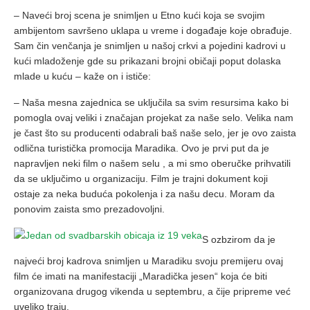
– Naveći broj scena je snimljen u Etno kući koja se svojim
ambijentom savršeno uklapa u vreme i događaje koje obrađuje.
Sam čin venčanja je snimljen u našoj crkvi a pojedini kadrovi u
kući mladoženje gde su prikazani brojni običaji poput dolaska
mlade u kuću – kaže on i ističe:
– Naša mesna zajednica se uključila sa svim resursima kako bi
pomogla ovaj veliki i značajan projekat za naše selo. Velika nam
je čast što su producenti odabrali baš naše selo, jer je ovo zaista
odlična turistička promocija Maradika. Ovo je prvi put da je
napravljen neki film o našem selu , a mi smo oberučke prihvatili
da se uključimo u organizaciju. Film je trajni dokument koji
ostaje za neka buduća pokolenja i za našu decu. Moram da
ponovim zaista smo prezadovoljni.
S ozbzirom da je
najveći broj kadrova snimljen u Maradiku svoju premijeru ovaj
film će imati na manifestaciji „Maradička jesen“ koja će biti
organizovana drugog vikenda u septembru, a čije pripreme već
uveliko traju.