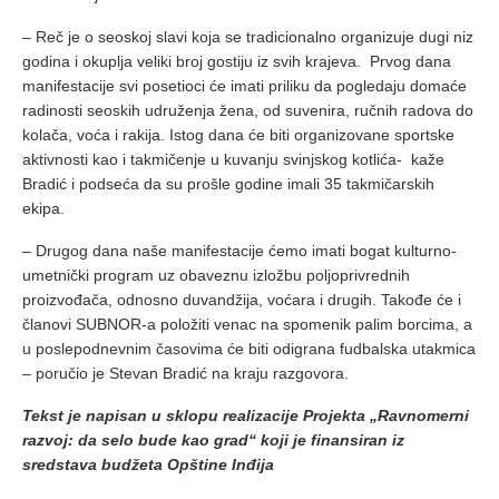
– Reč je o seoskoj slavi koja se tradicionalno organizuje dugi niz
godina i okuplja veliki broj gostiju iz svih krajeva. Prvog dana
manifestacije svi posetioci će imati priliku da pogledaju domaće
radinosti seoskih udruženja žena, od suvenira, ručnih radova do
kolača, voća i rakija. Istog dana će biti organizovane sportske
aktivnosti kao i takmičenje u kuvanju svinjskog kotlića- kaže
Bradić i podseća da su prošle godine imali 35 takmičarskih
ekipa.
– Drugog dana naše manifestacije ćemo imati bogat kulturno-
umetnički program uz obaveznu izložbu poljoprivrednih
proizvođača, odnosno duvandžija, voćara i drugih. Takođe će i
članovi SUBNOR-a položiti venac na spomenik palim borcima, a
u poslepodnevnim časovima će biti odigrana fudbalska utakmica
– poručio je Stevan Bradić na kraju razgovora.
Tekst je napisan u sklopu realizacije Projekta „Ravnomerni
razvoj: da selo bude kao grad“ koji je finansiran iz
sredstava budžeta Opštine Inđija