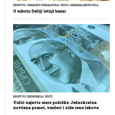
DRUŠTVO
|
SREM BEZ PREDRASUDA
|
VESTI
|
SREMSKA MITROVICA
U subotu Dečiji letnji bazar
DRUŠTVO
|
EKONOMIJA
|
VESTI
Vučić najavio mere podrške: Jednokratna
novčana pomoć, vaučeri i niže cene lekova