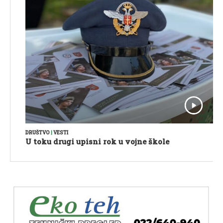
DRUŠTVO
|
VESTI
U toku drugi upisni rok u vojne škole