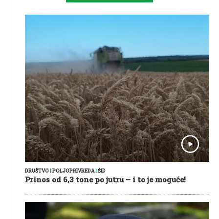
DRUŠTVO
|
POLJOPRIVREDA
|
ŠID
Prinos od 6,3 tone po jutru – i to je moguće!