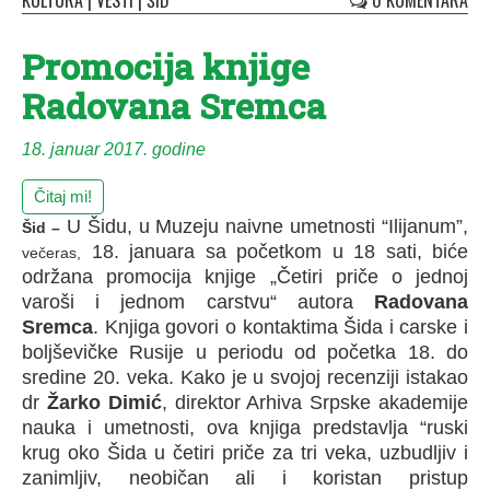
KULTURA
|
VESTI
|
ŠID
0 KOMENTARA
Promocija knjige
Radovana Sremca
18. januar 2017. godine
Čitaj mi!
U Šidu, u Muzeju naivne umetnosti “Ilijanum”,
Šid –
18. januara sa početkom u 18 sati, biće
večeras,
održana promocija knjige „Četiri priče o jednoj
varoši i jednom carstvu“ autora
Radovana
Sremca
. Knjiga govori o kontaktima Šida i carske i
boljševičke Rusije u periodu od početka 18. do
sredine 20. veka. Kako je u svojoj recenziji istakao
dr
Žarko Dimić
, direktor Arhiva Srpske akademije
nauka i umetnosti, ova knjiga predstavlja “ruski
krug oko Šida u četiri priče za tri veka, uzbudljiv i
zanimljiv, neobičan ali i koristan pristup