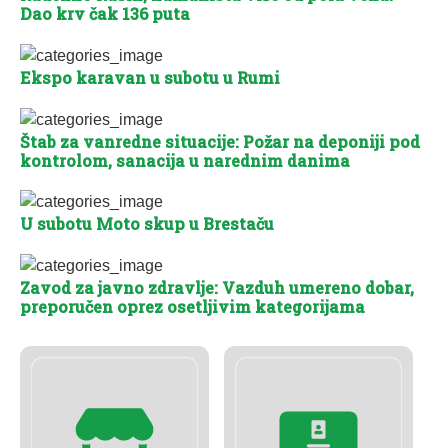
Dao krv čak 136 puta
Ekspo karavan u subotu u Rumi
Štab za vanredne situacije: Požar na deponiji pod
kontrolom, sanacija u narednim danima
U subotu Moto skup u Brestaču
Zavod za javno zdravlje: Vazduh umereno dobar,
preporučen oprez osetljivim kategorijama