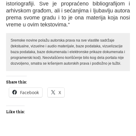
istoriografiji. Sve je propraćeno bibliografijom i
arhivskom građom, ali i sećanjima i ljubavlju autora
prema svome gradu i to je ona materija koja nosi
vreme u ovim tekstovima.“
Sremske novine polažu autorska prava na sve vlastite sadržaje
(tekstualne, vizuelne i audio materijale, baze podataka, vizuelizacije
baza podataka, baze dokumenata i elektronske prikaze dokumenata i
programerski kod). Neovlašćeno korišćenje bilo kog dela portala nije
dozvoljeno, smatra se kršenjem autorskih prava i podložno je tužbi.
Share this:
Facebook
X
Like this: