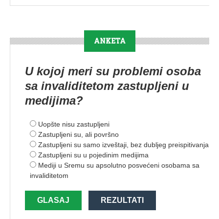
ANKETA
U kojoj meri su problemi osoba
sa invaliditetom zastupljeni u
medijima?
Uopšte nisu zastupljeni
Zastupljeni su, ali površno
Zastupljeni su samo izveštaji, bez dubljeg preispitivanja
Zastupljeni su u pojedinim medijima
Mediji u Sremu su apsolutno posvećeni osobama sa
invaliditetom
GLASAJ
REZULTATI