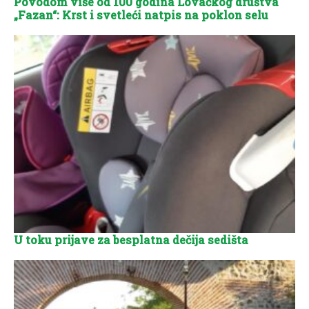
Povodom više od 100 godina Lovačkog društva
„Fazan“: Krst i svetleći natpis na poklon selu
U toku prijave za besplatna dečija sedišta