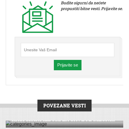
Budite sigurni da nećete
propustiti bitne vesti. Prijavite se.
Prijavite se
POVEZANE VESTI
VESTI
|
RUMA
RASPISANI IZBORI ZA SAVETE MESNI...
DRUŠTVO
|
VESTI
|
STARA PAZOVA