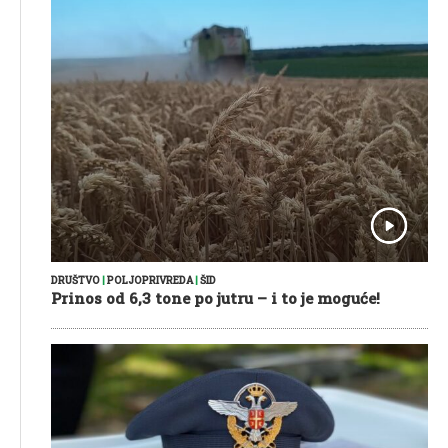
DRUŠTVO
|
POLJOPRIVREDA
|
ŠID
Prinos od 6,3 tone po jutru – i to je moguće!