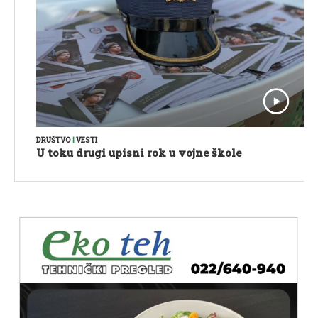
DRUŠTVO
|
VESTI
U toku drugi upisni rok u vojne škole