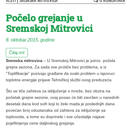
VESTI
|
SREMSKA MITROVICA
0 KOMENTARA
Počelo grejanje u
Sremskoj Mitrovici
8. oktobar 2015. godine
Čitaj mi!
Sremska mitrovica
– U Sremskoj Mitrovici je jutros počela
grejna sezona, Za sada sve protiče bez problema, a iz
“Toplifikacije“ pozivaju građane da svaki problem u isporuci
toplotne energije prijave Tehničkoj službi ovog preduzeća.
Što se tiče zahteva za isključenje s mreže, bez obzira na
početak grejne sezone, ovaj posao će biti završen u narednih
desetak dana kod svih koji to žele mada je poslednjih dana
povećan broj odustanaka od zahteva za isključenje sa
toplovoda, a tome su doprinele i sve učestalije najave
pojeftinjenja cene daljinskog grejanja.