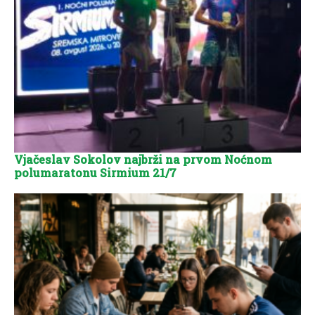
Vjačeslav Sokolov najbrži na prvom Noćnom
polumaratonu Sirmium 21/7