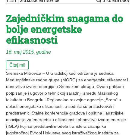
VESTI
|
SREMSKA MITROVICA
0 KOMENTARA
Zajedničkim snagama do
bolje energetske
efikasnosti
16. maj 2015. godine
Čitaj mi!
Sremska Mitrovica – U Gradskoj kući održana je sednica
Međuopštinske radne grupe (MORG) za energetsku efikasnost i
obnovljive izvore energije u Sremskom okrugu. Ovom prilikom
potpisan je i ugovor o tehničkoj saradnji između Mašinskog
fakulteta u Beogrdu i Regionalne razvojne agencije „Srem“ u
oblasti energetske efikasnosti, a sednici su prisustvovali i
predstravnici Stalne konferencije gradova i opština i austrijske
asocijacije za energetsku efikasnost i obnovljive izvore energije
(IGEA) koji su predstavili modele transfera znanja ka
jugoistočnoj Evropi i iskustva svog istraživačkog Instituta za