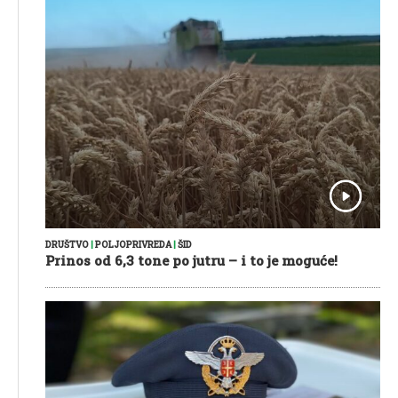
DRUŠTVO
|
POLJOPRIVREDA
|
ŠID
Prinos od 6,3 tone po jutru – i to je moguće!