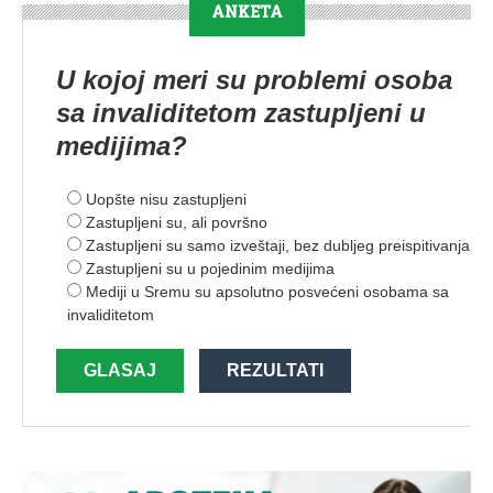
ANKETA
U kojoj meri su problemi osoba
sa invaliditetom zastupljeni u
medijima?
Uopšte nisu zastupljeni
Zastupljeni su, ali površno
Zastupljeni su samo izveštaji, bez dubljeg preispitivanja
Zastupljeni su u pojedinim medijima
Mediji u Sremu su apsolutno posvećeni osobama sa
invaliditetom
GLASAJ
REZULTATI