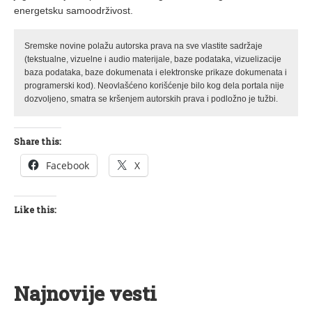
energetsku samoodrživost.
Sremske novine polažu autorska prava na sve vlastite sadržaje
(tekstualne, vizuelne i audio materijale, baze podataka, vizuelizacije
baza podataka, baze dokumenata i elektronske prikaze dokumenata i
programerski kod). Neovlašćeno korišćenje bilo kog dela portala nije
dozvoljeno, smatra se kršenjem autorskih prava i podložno je tužbi.
Share this:
Facebook
X
Like this:
Najnovije vesti