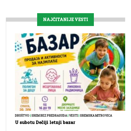
NAJČITANIJE VESTI
DRUŠTVO
|
SREM BEZ PREDRASUDA
|
VESTI
|
SREMSKA MITROVICA
U subotu Dečiji letnji bazar