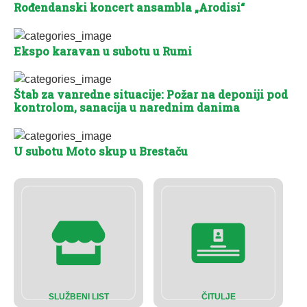
Rođendanski koncert ansambla „Arodisi“
Ekspo karavan u subotu u Rumi
Štab za vanredne situacije: Požar na deponiji pod
kontrolom, sanacija u narednim danima
U subotu Moto skup u Brestaču
SLUŽBENI LIST
ČITULJE