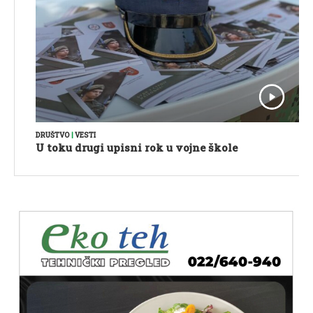
DRUŠTVO
|
VESTI
U toku drugi upisni rok u vojne škole