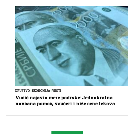
DRUŠTVO
|
EKONOMIJA
|
VESTI
Vučić najavio mere podrške: Jednokratna
novčana pomoć, vaučeri i niže cene lekova