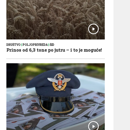
DRUŠTVO
|
POLJOPRIVREDA
|
ŠID
Prinos od 6,3 tone po jutru – i to je moguće!