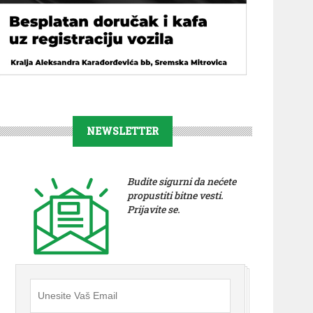
NEWSLETTER
Budite sigurni da nećete
propustiti bitne vesti.
Prijavite se.