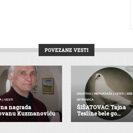
POVEZANE VESTI
DRUŠTVO
|
REPORTAŽA
|
VESTI
|
SRE
A
|
VESTI
MITROVICA
vna nagrada
ŠIŠATOVAC: Tajna
ovanu Kuzmanoviću
Tesline bele go...