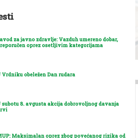
esti
avod za javno zdravlje: Vazduh umereno dobar,
reporučen oprez osetljivim kategorijama
 Vrdniku obeležen Dan rudara
 subotu 8. avgusta akcija dobrovoljnog davanja
rvi
UP: Maksimalan oprez zbog povećanog rizika od