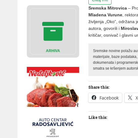
Sremska Mitrovica
– Pro
Mladena Vurune
, rektor
življenja „Oko“, održana 
autora, govorili i
Mirosla
kritičar, osnivač i glavni
Sremske novine polažu auto
ARHIVA
materijale, baze podataka,
dokumenata i programerski 
smatra se kršenjem autorsk
Share this:
Facebook
X
Like this: