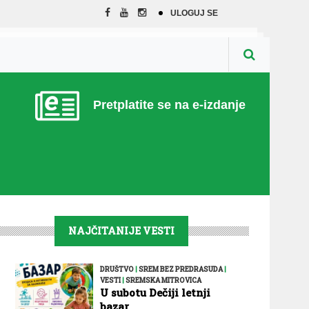
ULOGUJ SE
Pretplatite se na e-izdanje
NAJČITANIJE VESTI
DRUŠTVO
|
SREM BEZ PREDRASUDA
|
VESTI
|
SREMSKA MITROVICA
U subotu Dečiji letnji
bazar