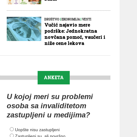
DRUŠTVO
|
EKONOMIJA
|
VESTI
Vučić najavio mere
podrške: Jednokratna
novčana pomoć, vaučeri i
niže cene lekova
ANKETA
U kojoj meri su problemi
osoba sa invaliditetom
zastupljeni u medijima?
Uopšte nisu zastupljeni
Zastupljeni su, ali površno