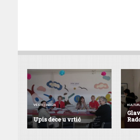
VESTI
|
INĐIJA
KULTUR
Gla
Upis dece u vrtić
Rad