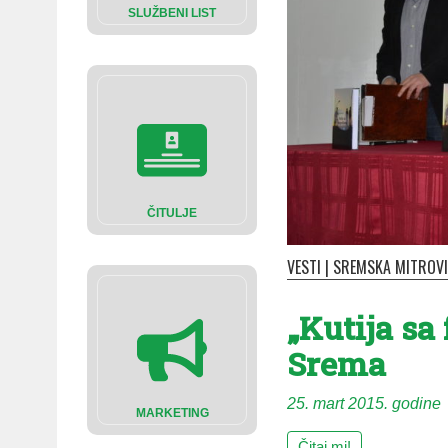
SLUŽBENI LIST
ČITULJE
VESTI
|
SREMSKA MITROV
„Kutija sa
Srema
25. mart 2015. godine
MARKETING
Čitaj mi!