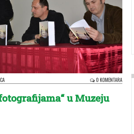
ICA
0 KOMENTARA
 fotografijama“ u Muzeju