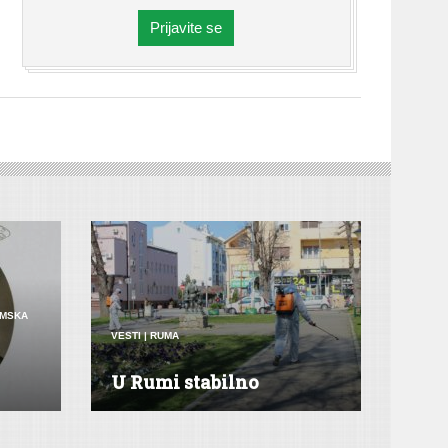
Prijavite se
MSKA
VESTI
|
RUMA
U Rumi stabilno