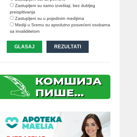
Zastupljeni su samo izveštaji, bez dubljeg
preispitivanja
Zastupljeni su u pojedinim medijima
Mediji u Sremu su apsolutno posvećeni osobama
sa invaliditetom
GLASAJ
REZULTATI