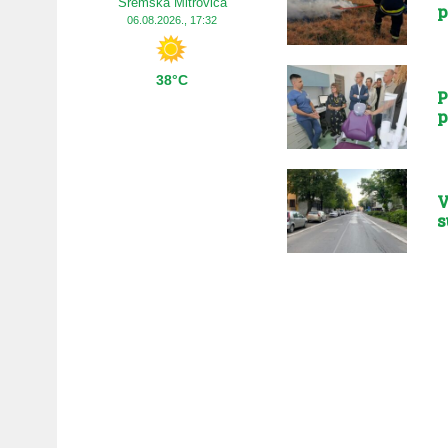
Sremska Mitrovica
p
06.08.2026., 17:32
38°C
P
p
V
s