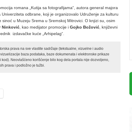
mocija romana „Kutija sa fotografijama“, autora general majora
a Univerziteta odbrane, koji je organizovalo Udruženje za kulturu
je sinoć u Muzeju Srema u Sremskoj Mitrovici. O knjizi su, osim
v Ninković
, kao medijator promocije i
Gojko Božović
, književni
 urednik izdavačke kuće „Arhipelag“.
rska prava na sve vlastite sadržaje (tekstualne, vizuelne i audio
 vizuelizacije baza podataka, baze dokumenata i elektronske prikaze
kod). Neovlašćeno korišćenje bilo kog dela portala nije dozvoljeno,
ih prava i podložno je tužbi.