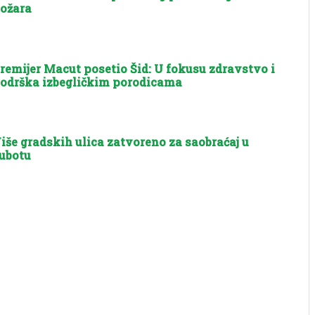
ožara
remijer Macut posetio Šid: U fokusu zdravstvo i
odrška izbegličkim porodicama
iše gradskih ulica zatvoreno za saobraćaj u
ubotu