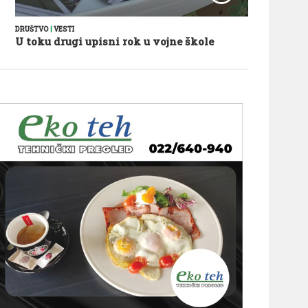
DRUŠTVO
|
VESTI
U toku drugi upisni rok u vojne škole