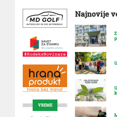
Najnovije v
Z
p
U
U
k
VREME
M