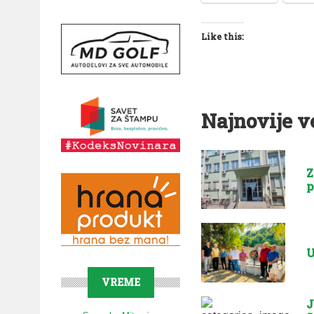
Like this:
Najnovije v
Z
p
U
VREME
J