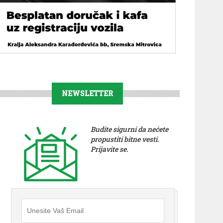
NEWSLETTER
Budite sigurni da nećete
propustiti bitne vesti.
Prijavite se.