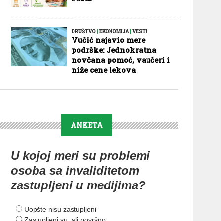
DRUŠTVO
|
EKONOMIJA
|
VESTI
Vučić najavio mere
podrške: Jednokratna
novčana pomoć, vaučeri i
niže cene lekova
ANKETA
U kojoj meri su problemi
osoba sa invaliditetom
zastupljeni u medijima?
Uopšte nisu zastupljeni
Zastupljeni su, ali površno