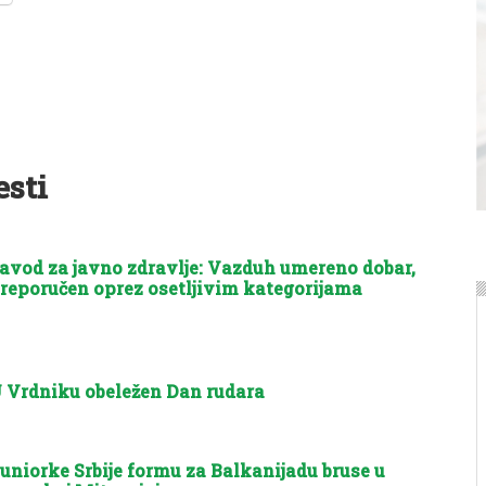
esti
avod za javno zdravlje: Vazduh umereno dobar,
reporučen oprez osetljivim kategorijama
 Vrdniku obeležen Dan rudara
uniorke Srbije formu za Balkanijadu bruse u