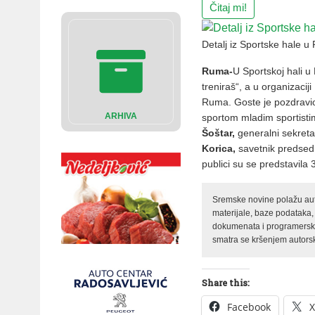
Čitaj mi!
Detalj iz Sportske hale u
Ruma-
U Sportskoj hali u
treniraš“, a u organizacij
Ruma. Goste je pozdravi
ARHIVA
sportom mladim sportisti
Šoštar,
generalni sekret
Korica,
savetnik predsedn
publici su se predstavila
Sremske novine polažu auto
materijale, baze podataka,
dokumenata i programerski 
smatra se kršenjem autorsk
Share this:
Facebook
X