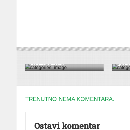
VESTI
|
RUMA
VESTI
Odbornici i većnici u
Zav
Rumi odrič...
pozo
TRENUTNO NEMA KOMENTARA.
Ostavi komentar