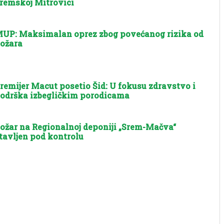
remskoj Mitrovici
UP: Maksimalan oprez zbog povećanog rizika od
ožara
remijer Macut posetio Šid: U fokusu zdravstvo i
odrška izbegličkim porodicama
ožar na Regionalnoj deponiji „Srem-Mačva“
tavljen pod kontrolu