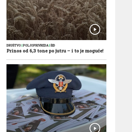
DRUŠTVO
|
POLJOPRIVREDA
|
ŠID
Prinos od 6,3 tone po jutru – i to je moguće!