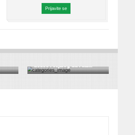
Prijavite se
DRUŠTVO
|
VESTI
|
ŠID
U Šidu akcija
dobrovoljnog davan...