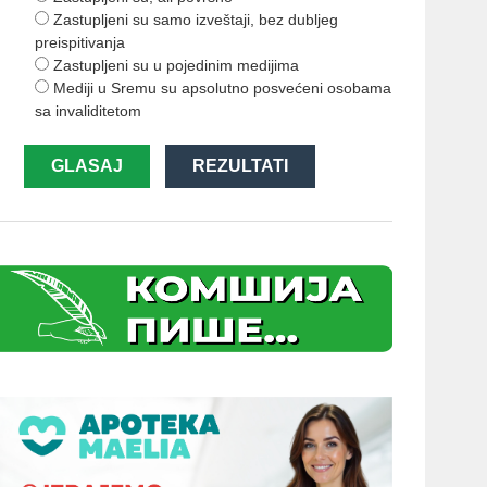
Zastupljeni su samo izveštaji, bez dubljeg
preispitivanja
Zastupljeni su u pojedinim medijima
Mediji u Sremu su apsolutno posvećeni osobama
sa invaliditetom
GLASAJ
REZULTATI