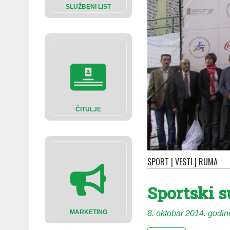
SLUŽBENI LIST
ČITULJE
SPORT
|
VESTI
|
RUMA
Sportski s
MARKETING
8. oktobar 2014. godin