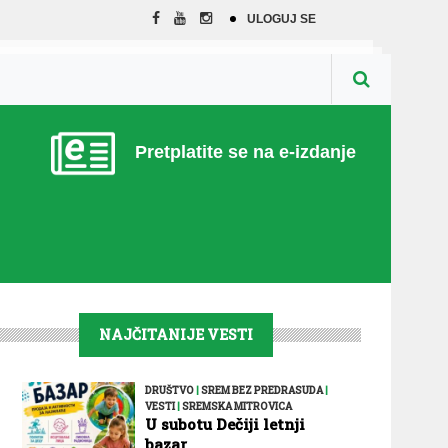
ULOGUJ SE
Pretplatite se na e-izdanje
NAJČITANIJE VESTI
DRUŠTVO
|
SREM BEZ PREDRASUDA
|
VESTI
|
SREMSKA MITROVICA
U subotu Dečiji letnji
bazar