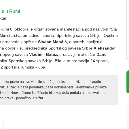
 Rumi
 Rumi 8. oktobra je organizovana manifestacija pod nazivom “Šta
i Ministarstva omladine i sporta, Sportskog saveza Srbije i Opštine
o predsednik opštine
Slađan Mančić,
o potrebi bavljenja
ma govorili su predsednika Sportskog saveza Srbije
Aleksandar
ar opvog saveza
Vladimir Batez,
proslavljeni atletičar
Dane
ika Sportskog saveza Srbije. Bila je to promocija 24 sporta,
 32 sportska rumska kluba.
rska prava na sve vlastite sadržaje (tekstualne, vizuelne i audio
 vizuelizacije baza podataka, baze dokumenata i elektronske prikaze
kod). Neovlašćeno korišćenje bilo kog dela portala nije dozvoljeno,
ih prava i podložno je tužbi.