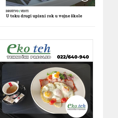
DRUŠTVO
|
VESTI
U toku drugi upisni rok u vojne škole