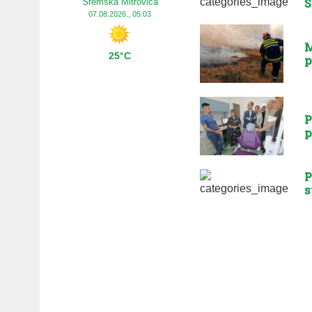
S
Sremska Mitrovica
07.08.2026., 05:03
M
25°C
p
P
p
P
s