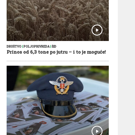
DRUŠTVO
|
POLJOPRIVREDA
|
ŠID
Prinos od 6,3 tone po jutru – i to je moguće!