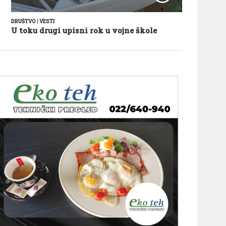
DRUŠTVO
|
VESTI
U toku drugi upisni rok u vojne škole