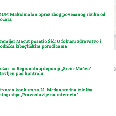
UP: Maksimalan oprez zbog povećanog rizika od
ožara
remijer Macut posetio Šid: U fokusu zdravstvo i
odrška izbegličkim porodicama
ožar na Regionalnoj deponiji „Srem-Mačva“
tavljen pod kontrolu
tvoren konkurs za 21. Međunarodnu izložbu
otografija „Pravoslavlje na internetu“