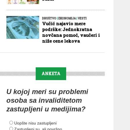
DRUŠTVO
|
EKONOMIJA
|
VESTI
Vučić najavio mere
podrške: Jednokratna
novčana pomoć, vaučeri i
niže cene lekova
ANKETA
U kojoj meri su problemi
osoba sa invaliditetom
zastupljeni u medijima?
Uopšte nisu zastupljeni
Zastupljeni su, ali površno