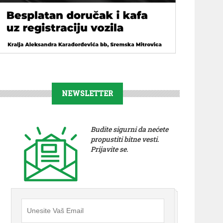
NEWSLETTER
Budite sigurni da nećete
propustiti bitne vesti.
Prijavite se.