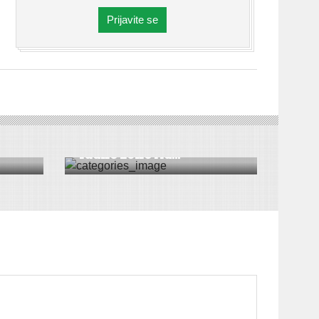
Prijavite se
DRUŠTVO
|
VESTI
|
ŠID
Nastavak opremanja
radne zone Ad...