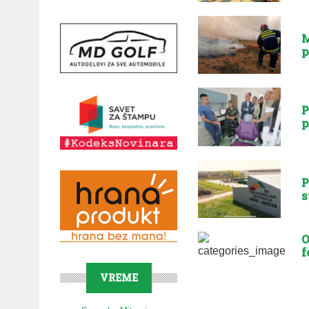
M
p
P
p
P
s
O
f
VREME