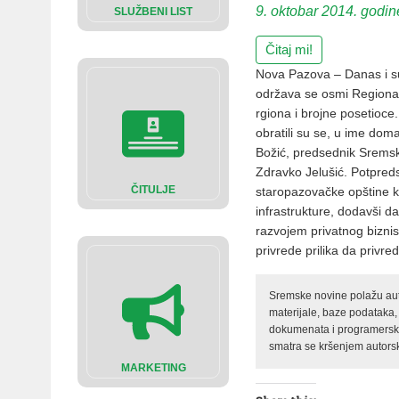
9. oktobar 2014. godin
SLUŽBENI LIST
Čitaj mi!
Nova Pazova – Danas i su
održava se osmi Regionaln
rgiona i brojne posetioce
obratili su se, u ime do
Božić, predsednik Sremsk
Zdravko Jelušić. Potpreds
ČITULJE
staropazovačke opštine koj
infrastrukture, dodavši 
razvojem privatnog bizni
privrede prilika da privr
Sremske novine polažu auto
materijale, baze podataka,
dokumenata i programerski 
smatra se kršenjem autorsk
MARKETING