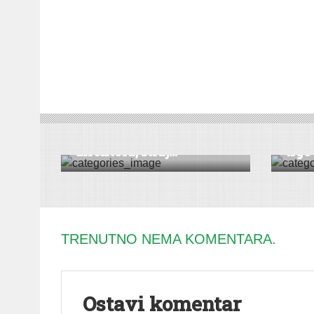
DRUŠTVO
|
VESTI
|
SREMSKA MITROVICA
EKONOM
Nakon napada na
Preg
direktora, štraj...
trgo
TRENUTNO NEMA KOMENTARA.
Ostavi komentar