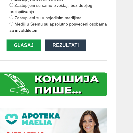
Zastupljeni su samo izveštaji, bez dubljeg
preispitivanja
Zastupljeni su u pojedinim medijima
Mediji u Sremu su apsolutno posvećeni osobama
sa invaliditetom
GLASAJ
REZULTATI