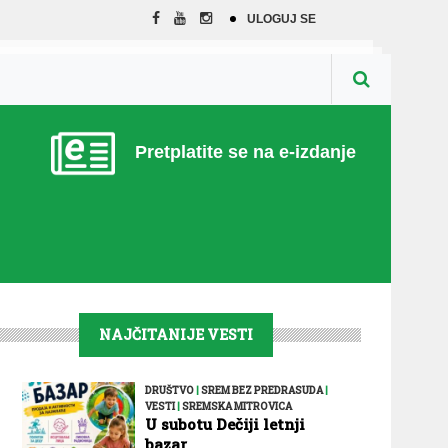
ULOGUJ SE
Pretplatite se na e-izdanje
NAJČITANIJE VESTI
DRUŠTVO
|
SREM BEZ PREDRASUDA
|
VESTI
|
SREMSKA MITROVICA
U subotu Dečiji letnji
bazar