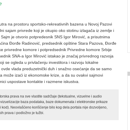
e
tra na prostoru sportsko-rekreativnih bazena u Novoj Pazovi
i sajam privrede koji je okupio oko stotinu izlagača iz zemlje i
. Sajm je otvorio potpredesnik SNS Igor Mirović, a prisutnima
maćina Đorđe Radinović, predsednik opštine Stara Pazova, Đorđe
e privredne komore i potpredsednik Privredne komore Srbije
ednik SNA-a Igor Mirović istakao je značaj privrednog razvoja
i se ogleda u privlačenju investitora i razvoju lokalne
da ovde vlada preduzetnički duh i snažno osećanje da se samo
sa može izaći iz ekonomske krize, a da su ovakvi sajmovi
ednici uspostave kontakte i razmene iskustva.
rska prava na sve vlastite sadržaje (tekstualne, vizuelne i audio
 vizuelizacije baza podataka, baze dokumenata i elektronske prikaze
kod). Neovlašćeno korišćenje bilo kog dela portala nije dozvoljeno,
ih prava i podložno je tužbi.