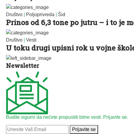
Društvo
|
Poljoprivreda
|
Šid
Prinos od 6,3 tone po jutru – i to je 
Društvo
|
Vesti
U toku drugi upisni rok u vojne škol
Newsletter
Budite sigurni da nećete propustiti bitne vesti. Prijavite se.
Prijavite se