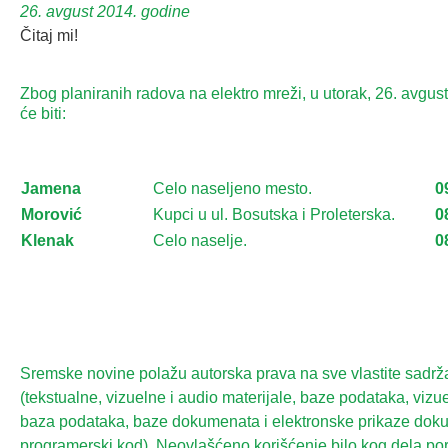
26. avgust 2014. godine
Čitaj mi!
Zbog planiranih radova na elektro mreži, u utorak, 26. avgust
će biti:
Jamena
Celo naseljeno mesto.
0
Morović
Kupci u ul. Bosutska i Proleterska.
0
Klenak
Celo naselje.
0
Sremske novine polažu autorska prava na sve vlastite sadrž
(tekstualne, vizuelne i audio materijale, baze podataka, vizue
baza podataka, baze dokumenata i elektronske prikaze dok
programerski kod). Neovlašćeno korišćenje bilo kog dela port