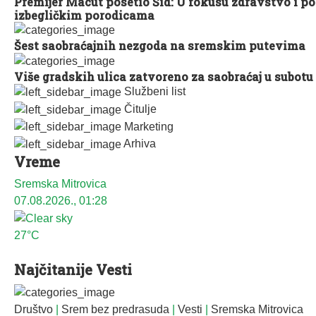
Premijer Macut posetio Šid: U fokusu zdravstvo i p
izbegličkim porodicama
Šest saobraćajnih nezgoda na sremskim putevima
Više gradskih ulica zatvoreno za saobraćaj u subotu
Službeni list
Čitulje
Marketing
Arhiva
Vreme
Sremska Mitrovica
07.08.2026., 01:28
27°C
Najčitanije Vesti
Društvo
|
Srem bez predrasuda
|
Vesti
|
Sremska Mitrovica