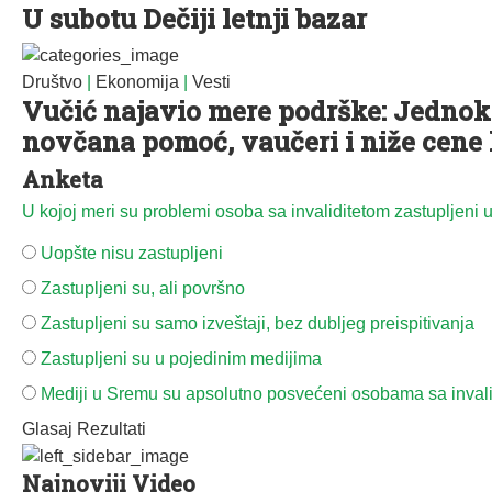
U subotu Dečiji letnji bazar
Društvo
|
Ekonomija
|
Vesti
Vučić najavio mere podrške: Jednok
novčana pomoć, vaučeri i niže cene
Anketa
U kojoj meri su problemi osoba sa invaliditetom zastupljeni
Uopšte nisu zastupljeni
Zastupljeni su, ali površno
Zastupljeni su samo izveštaji, bez dubljeg preispitivanja
Zastupljeni su u pojedinim medijima
Mediji u Sremu su apsolutno posvećeni osobama sa inval
Glasaj
Rezultati
Najnoviji Video