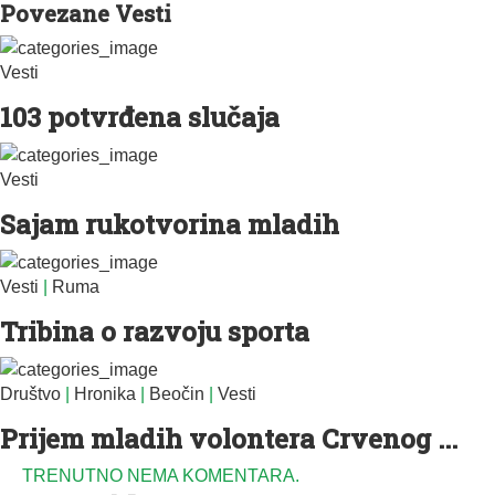
Povezane Vesti
Vesti
103 potvrđena slučaja
Vesti
Sajam rukotvorina mladih
Vesti
|
Ruma
Tribina o razvoju sporta
Društvo
|
Hronika
|
Beočin
|
Vesti
Prijem mladih volontera Crvenog ...
TRENUTNO NEMA KOMENTARA.