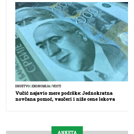
DRUŠTVO
|
EKONOMIJA
|
VESTI
Vučić najavio mere podrške: Jednokratna
novčana pomoć, vaučeri i niže cene lekova
ANKETA