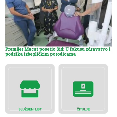
Premijer Macut posetio Šid: U fokusu zdravstvo i
podrška izbegličkim porodicama
SLUŽBENI LIST
ČITULJE