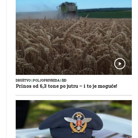
DRUŠTVO
|
POLJOPRIVREDA
|
ŠID
Prinos od 6,3 tone po jutru – i to je moguće!