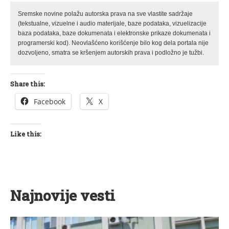
Sremske novine polažu autorska prava na sve vlastite sadržaje
(tekstualne, vizuelne i audio materijale, baze podataka, vizuelizacije
baza podataka, baze dokumenata i elektronske prikaze dokumenata i
programerski kod). Neovlašćeno korišćenje bilo kog dela portala nije
dozvoljeno, smatra se kršenjem autorskih prava i podložno je tužbi.
Share this:
Facebook
X
Like this:
Najnovije vesti