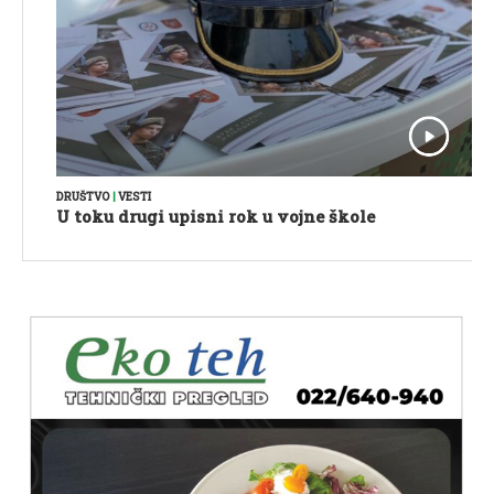
DRUŠTVO
|
VESTI
U toku drugi upisni rok u vojne škole