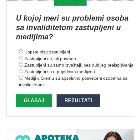
U kojoj meri su problemi osoba
sa invaliditetom zastupljeni u
medijima?
Uopšte nisu zastupljeni
Zastupljeni su, ali površno
Zastupljeni su samo izveštaji, bez dubljeg preispitivanja
Zastupljeni su u pojedinim medijima
Mediji u Sremu su apsolutno posvećeni osobama sa
invaliditetom
GLASAJ
REZULTATI