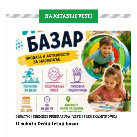
NAJČITANIJE VESTI
DRUŠTVO
|
SREM BEZ PREDRASUDA
|
VESTI
|
SREMSKA MITROVICA
U subotu Dečiji letnji bazar