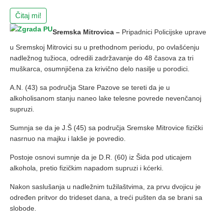
Čitaj mi!
Sremska Mitrovica –
Pripadnici Policijske uprave
u Sremskoj Mitrovici su u prethodnom periodu, po ovlašćenju
nadležnog tužioca, odredili zadržavanje do 48 časova za tri
muškarca, osumnjičena za krivično delo nasilje u porodici.
A.N. (43) sa područja Stare Pazove se tereti da je u
alkoholisanom stanju naneo lake telesne povrede nevenčanoj
supruzi.
Sumnja se da je J.Š (45) sa područja Sremske Mitrovice fizički
nasrnuo na majku i lakše je povredio.
Postoje osnovi sumnje da je D.R. (60) iz Šida pod uticajem
alkohola, pretio fizičkim napadom supruzi i kćerki.
Nakon saslušanja u nadležnim tužilaštvima, za prvu dvojicu je
određen pritvor do trideset dana, a treći pušten da se brani sa
slobode.