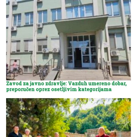
Zavod za javno zdravlje: Vazduh umereno dobar,
preporučen oprez osetljivim kategorijama