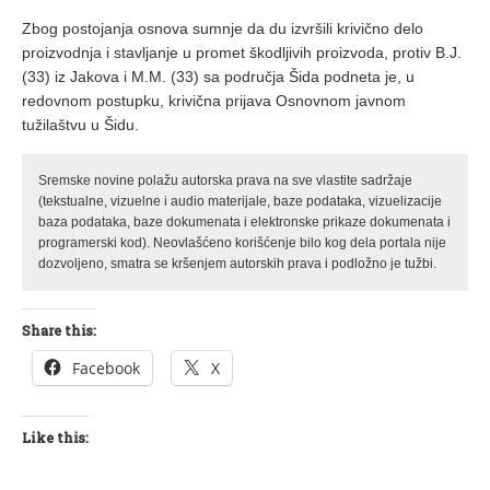
Zbog postojanja osnova sumnje da du izvršili krivično delo
proizvodnja i stavljanje u promet škodljivih proizvoda, protiv B.J.
(33) iz Jakova i M.M. (33) sa područja Šida podneta je, u
redovnom postupku, krivična prijava Osnovnom javnom
tužilaštvu u Šidu.
Sremske novine polažu autorska prava na sve vlastite sadržaje
(tekstualne, vizuelne i audio materijale, baze podataka, vizuelizacije
baza podataka, baze dokumenata i elektronske prikaze dokumenata i
programerski kod). Neovlašćeno korišćenje bilo kog dela portala nije
dozvoljeno, smatra se kršenjem autorskih prava i podložno je tužbi.
Share this:
Facebook
X
Like this: