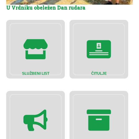
U Vrdniku obeležen Dan rudara
SLUŽBENI LIST
ČITULJE