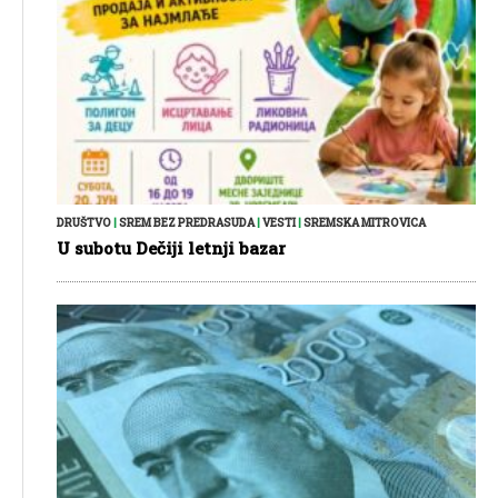
DRUŠTVO
|
SREM BEZ PREDRASUDA
|
VESTI
|
SREMSKA MITROVICA
U subotu Dečiji letnji bazar