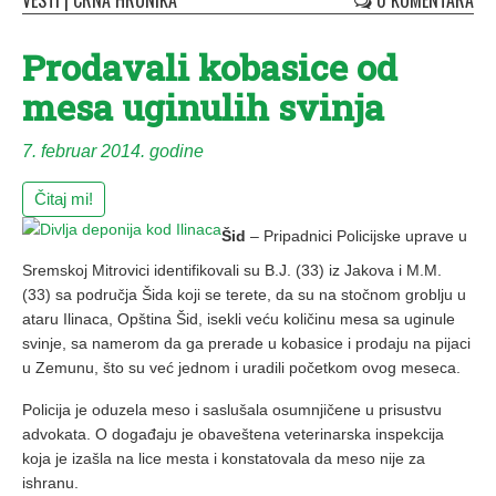
VESTI
|
CRNA HRONIKA
0 KOMENTARA
Prodavali kobasice od
mesa uginulih svinja
7. februar 2014. godine
Čitaj mi!
Šid
– Pripadnici Policijske uprave u
Sremskoj Mitrovici identifikovali su B.J. (33) iz Jakova i M.M.
(33) sa područja Šida koji se terete, da su na stočnom groblju u
ataru Ilinaca, Opština Šid, isekli veću količinu mesa sa uginule
svinje, sa namerom da ga prerade u kobasice i prodaju na pijaci
u Zemunu, što su već jednom i uradili početkom ovog meseca.
Policija je oduzela meso i saslušala osumnjičene u prisustvu
advokata. O događaju je obaveštena veterinarska inspekcija
koja je izašla na lice mesta i konstatovala da meso nije za
ishranu.