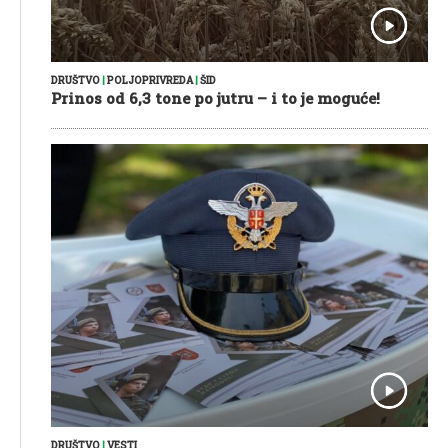
DRUŠTVO
|
POLJOPRIVREDA
|
ŠID
Prinos od 6,3 tone po jutru – i to je moguće!
DRUŠTVO
|
VESTI