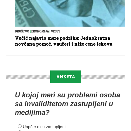
DRUŠTVO
|
EKONOMIJA
|
VESTI
Vučić najavio mere podrške: Jednokratna
novčana pomoć, vaučeri i niže cene lekova
ANKETA
U kojoj meri su problemi osoba
sa invaliditetom zastupljeni u
medijima?
Uopšte nisu zastupljeni