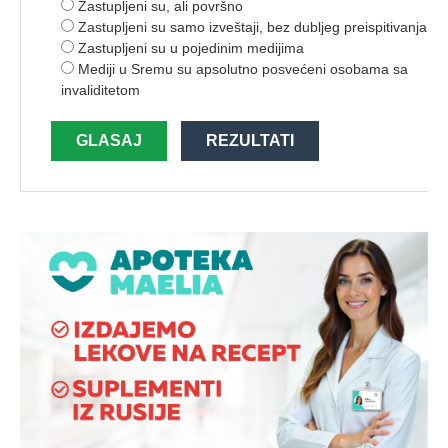
Zastupljeni su, ali površno
Zastupljeni su samo izveštaji, bez dubljeg preispitivanja
Zastupljeni su u pojedinim medijima
Mediji u Sremu su apsolutno posvećeni osobama sa
invaliditetom
GLASAJ
REZULTATI