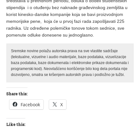
sredstava u prethdnom periodu, odluka o dodeli studenstskih
stipendija i o otuđenju bez naknade građevinskog zemljišta u
korist kinesko-danske kompanije koja se bavi proizvodnjom
memorijske pene, koja će u prvoj fazi rada zapošljavati 225
radnika. Uz određene polemičke tonove tokom sednice, sve
pomenute odluke donesene su jednoglasno.
Sremske novine polažu autorska prava na sve vlastite sadržaje
(tekstualne, vizuelne i audio materijale, baze podataka, vizuelizacije
baza podataka, baze dokumenata i elektronske prikaze dokumenata i
programerski kod). Neovlašćeno korišćenje bilo kog dela portala nije
dozvoljeno, smatra se kršenjem autorskih prava i podložno je tužbi.
Share this:
Facebook
X
Like this: