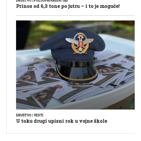
DRUŠTVO
|
POLJOPRIVREDA
|
ŠID
Prinos od 6,3 tone po jutru – i to je moguće!
DRUŠTVO
|
VESTI
U toku drugi upisni rok u vojne škole