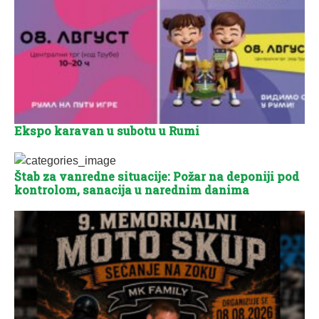
Ekspo karavan u subotu u Rumi
Štab za vanredne situacije: Požar na deponiji pod
kontrolom, sanacija u narednim danima