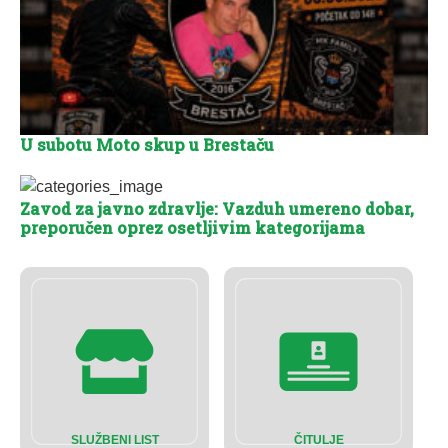
U subotu Moto skup u Brestaču
Zavod za javno zdravlje: Vazduh umereno dobar,
preporučen oprez osetljivim kategorijama
SLUŽBENI LIST
ČITULJE