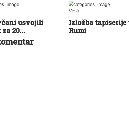
Vesti
čani usvojili
Izložba tapiserije
za 20...
Rumi
komentar