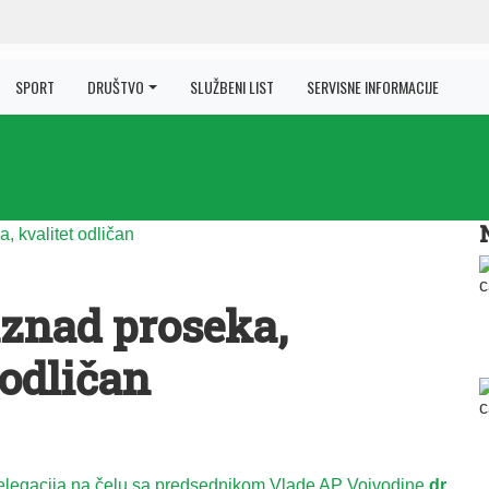
SPORT
DRUŠTVO
SLUŽBENI LIST
SERVISNE INFORMACIJE
iznad proseka,
 odličan
elegacija na čelu sa predsednikom Vlade AP Vojvodine
dr