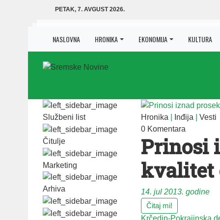
PETAK, 7. AVGUST 2026.
NASLOVNA
HRONIKA
EKONOMIJA
KULTURA
Službeni list
Hronika
|
Inđija
|
Vesti
0 Komentara
Prinosi 
Čitulje
kvalitet
Marketing
Arhiva
14. jul 2013. godine
Čitaj mi!
Krčedin-Pokrajinska d