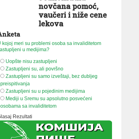
novčana pomoć,
vaučeri i niže cene
lekova
Anketa
 kojoj meri su problemi osoba sa invaliditetom
astupljeni u medijima?
Uopšte nisu zastupljeni
Zastupljeni su, ali površno
Zastupljeni su samo izveštaji, bez dubljeg
preispitivanja
Zastupljeni su u pojedinim medijima
Mediji u Sremu su apsolutno posvećeni
osobama sa invaliditetom
lasaj
Rezultati