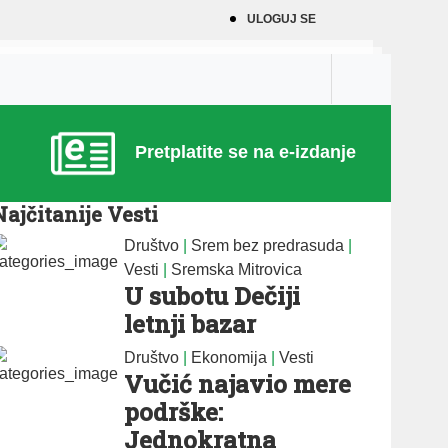
ULOGUJ SE
Pretplatite se na e-izdanje
Najčitanije Vesti
Društvo
|
Srem bez predrasuda
|
Vesti
|
Sremska Mitrovica
U subotu Dečiji
letnji bazar
Društvo
|
Ekonomija
|
Vesti
Vučić najavio mere
podrške:
Jednokratna