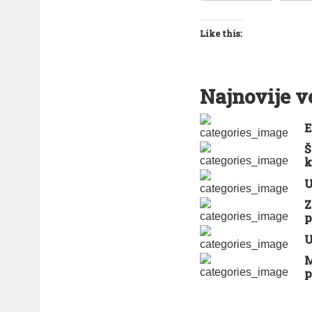
Like this:
Najnovije v
E
Š
k
U
Z
p
U
M
p