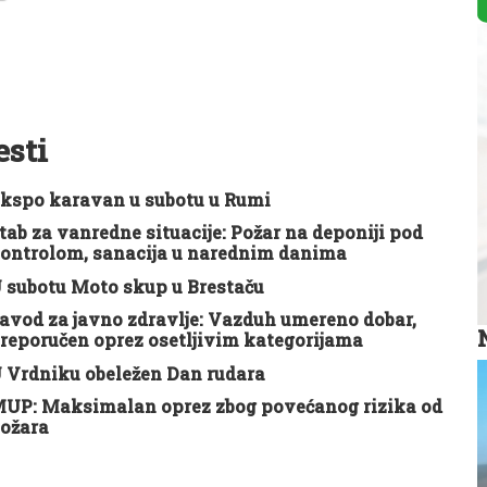
esti
kspo karavan u subotu u Rumi
tab za vanredne situacije: Požar na deponiji pod
ontrolom, sanacija u narednim danima
 subotu Moto skup u Brestaču
avod za javno zdravlje: Vazduh umereno dobar,
reporučen oprez osetljivim kategorijama
 Vrdniku obeležen Dan rudara
UP: Maksimalan oprez zbog povećanog rizika od
ožara