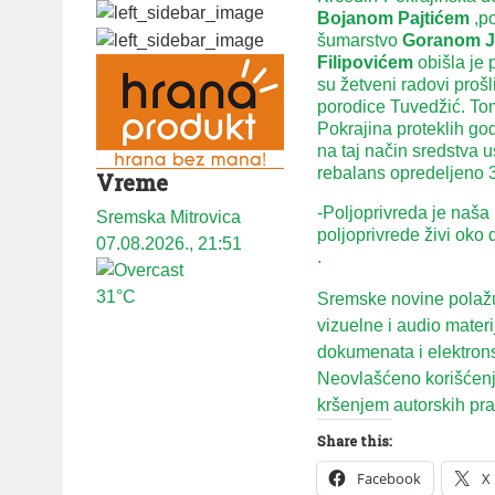
Bojanom Pajtićem
,po
šumarstvo
Goranom J
Filipovićem
obišla je 
su žetveni radovi prošl
porodice Tuvedžić. Tom
Pokrajina proteklih go
na taj način sredstva u
rebalans opredeljeno 3
Vreme
-Poljoprivreda je naša
Sremska Mitrovica
poljoprivrede živi oko 
07.08.2026., 21:51
.
31°C
Sremske novine polažu 
vizuelne i audio mater
dokumenata i elektron
Neovlašćeno korišćenje
kršenjem autorskih prav
Share this:
Facebook
X