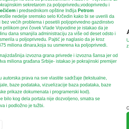
krajinskim sekretarom za poljoprivredu,vodoprivredu i
ečićem
i predsednikom opštine Inđija
Petrom
prošle nedelje sremsko selo Krčedin kako bi se uverili da
i bez većih problema i posetili poljoprivredno gazdinstvo
 prilikom prvi čovek Vlade Vojvodine je istakao da je
dinu dana smanjila administraciju za više od deset odsto i
smerila u poljoprivredu. Pajtić je naglasio da je kroz
U
75 miliona dinara,koja su usmerena ka poljoprivredi.
z
 najizdašnija izvozna grana privrede i izvozna šansa jer od
dva miliona građana Srbije- istakao je pokrajinski premijer
autorska prava na sve vlastite sadržaje (tekstualne,
ijale, baze podataka, vizuelizacije baza podataka, baze
ske prikaze dokumenata i programerski kod).
 bilo kog dela portala nije dozvoljeno, smatra se
a i podložno je tužbi.
G