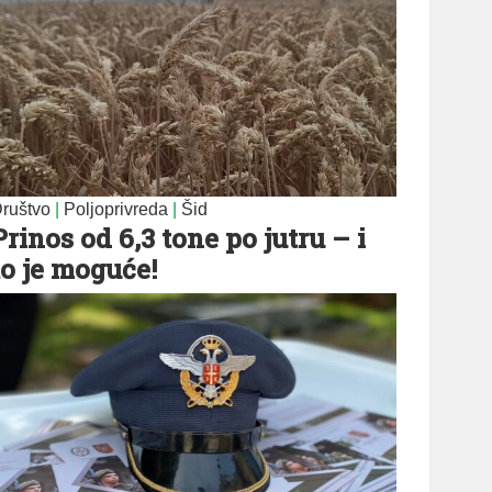
ruštvo
|
Poljoprivreda
|
Šid
Prinos od 6,3 tone po jutru – i
to je moguće!