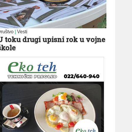
ruštvo
|
Vesti
U toku drugi upisni rok u vojne
škole