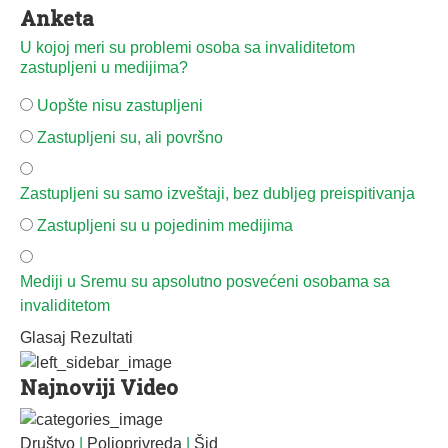
Anketa
U kojoj meri su problemi osoba sa invaliditetom
zastupljeni u medijima?
Uopšte nisu zastupljeni
Zastupljeni su, ali površno
Zastupljeni su samo izveštaji, bez dubljeg preispitivanja
Zastupljeni su u pojedinim medijima
Mediji u Sremu su apsolutno posvećeni osobama sa
invaliditetom
Glasaj
Rezultati
Najnoviji Video
Društvo
|
Poljoprivreda
|
Šid