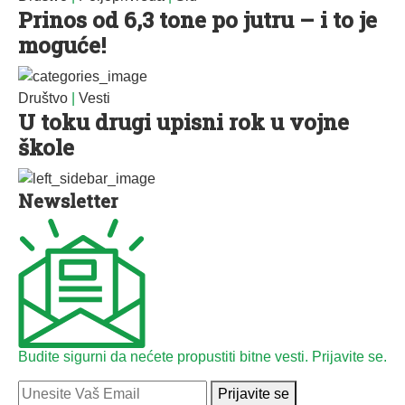
Prinos od 6,3 tone po jutru – i to je
moguće!
Društvo
|
Vesti
U toku drugi upisni rok u vojne
škole
Newsletter
Budite sigurni da nećete propustiti bitne vesti. Prijavite se.
Prijavite se