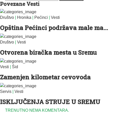
Povezane Vesti
Društvo
|
Hronika
|
Pećinci
|
Vesti
Opština Pećinci podržava male ma...
Društvo
|
Vesti
Otvorena biračka mesta u Sremu
Vesti
|
Šid
Zamenjen kilometar cevovoda
Servis
|
Vesti
ISKLJUČENJA STRUJE U SREMU
TRENUTNO NEMA KOMENTARA.