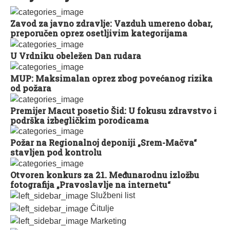
Zavod za javno zdravlje: Vazduh umereno dobar,
preporučen oprez osetljivim kategorijama
U Vrdniku obeležen Dan rudara
MUP: Maksimalan oprez zbog povećanog rizika
od požara
Premijer Macut posetio Šid: U fokusu zdravstvo i
podrška izbegličkim porodicama
Požar na Regionalnoj deponiji „Srem-Mačva“
stavljen pod kontrolu
Otvoren konkurs za 21. Međunarodnu izložbu
fotografija „Pravoslavlje na internetu“
Službeni list
Čitulje
Marketing