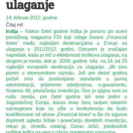
ulaganje
14. februar 2012. godine
Čitaj mi!
Inđija
– Nakon četiri godine Inđija je ponovo po oceni
prestižnog magazina FDI koji izdaje čuveni „Financial
times“ među najboljim destinacijama u Evropi za
ulaganje u 2011/2012. godini. Ostvaren je značajan
napredak, kada je reč o efektivnosti troškova ulaganja, na
drugom je mestu, dok je 2008. godine bila na 18. od 25
najboljih evropskih destinacija za ulaganje. „Mi smo
pioniri u ekonomskom razvoju. Još pre deset godina
počeli smo da postavljamo standarde u javnoj
administraciji, prijemnim odeljenjima, e-gavamentu,
Sistemu 48, privlačenju investicija. Ovo je sjajna vest za
našu zemlju, pre četiri godine bili smo jedini u
Jugoistočnoj Evropi, danas imao šest, sedam lokalnih
samouprava koje su ušle u konkurenciju da budu
kvalifikovane od strane „Financial times“-a što će sigurno
doprineti ugledu Srbije i povećanju direktnih investicija,
rekao je, između ostalog, Goran Ješić, predsednik
opštine Inđija na vest o izboru pomenutog magazina.