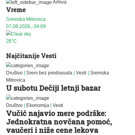
Arhiva
Vreme
Sremska Mitrovica
07.08.2026., 04:09
26°C
Najčitanije Vesti
Društvo
|
Srem bez predrasuda
|
Vesti
|
Sremska
Mitrovica
U subotu Dečiji letnji bazar
Društvo
|
Ekonomija
|
Vesti
Vučić najavio mere podrške:
Jednokratna novčana pomoć,
vaučeri i niže cene lekova