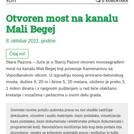
VESTI
0 KOMENTARA
Otvoren most na kanalu
Mali Begej
8. oktobar 2011. godine
Čitaj mi!
Stara Pazova – Juče je u Staroj Pazovi otvoren novosagrađeni
most na kanalu Mali Begej koji povezuje Kamenarevu sa
Vojvođanskom ulicom. U izgradnju novog armirano-betonskog
mosta, dužine 9, 20 m i širine 5, 20 metara, uloženo je preko 3,
1 milion dinara i s
njegovim puštanjem u rad biće olakšano
kretanje i vozačima i pešacima u ovom delu grada.
Sremske novine polažu autorska prava na sve vlastite sadržaje
(tekstualne, vizuelne i audio materijale, baze podataka, vizuelizacije
baza podataka, baze dokumenata i elektronske prikaze dokumenata i
programerski kod). Neovlašćeno korišćenje bilo kog dela portala nije
dozvoljeno, smatra se kršenjem autorskih prava i podložno je tužbi.