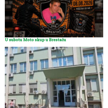
U subotu Moto skup u Brestaču