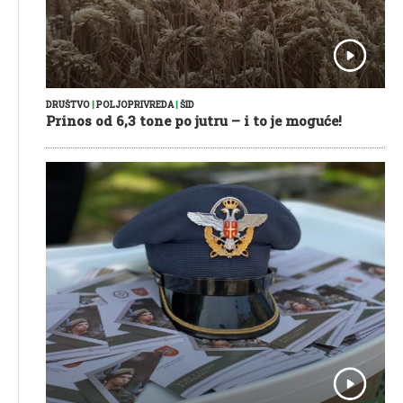
DRUŠTVO
|
POLJOPRIVREDA
|
ŠID
Prinos od 6,3 tone po jutru – i to je moguće!