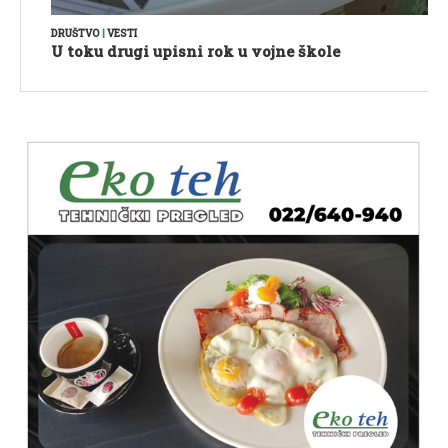
DRUŠTVO
|
VESTI
U toku drugi upisni rok u vojne škole