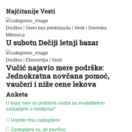
Najčitanije Vesti
Društvo
|
Srem bez predrasuda
|
Vesti
|
Sremska
Mitrovica
U subotu Dečiji letnji bazar
Društvo
|
Ekonomija
|
Vesti
Vučić najavio mere podrške:
Jednokratna novčana pomoć,
vaučeri i niže cene lekova
Anketa
U kojoj meri su problemi osoba sa invaliditetom
zastupljeni u medijima?
Uopšte nisu zastupljeni
Zastupljeni su, ali površno