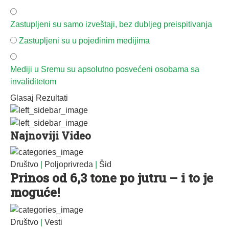
Zastupljeni su samo izveštaji, bez dubljeg preispitivanja
Zastupljeni su u pojedinim medijima
Mediji u Sremu su apsolutno posvećeni osobama sa
invaliditetom
Glasaj
Rezultati
Najnoviji Video
Društvo
|
Poljoprivreda
|
Šid
Prinos od 6,3 tone po jutru – i to je
moguće!
Društvo
|
Vesti