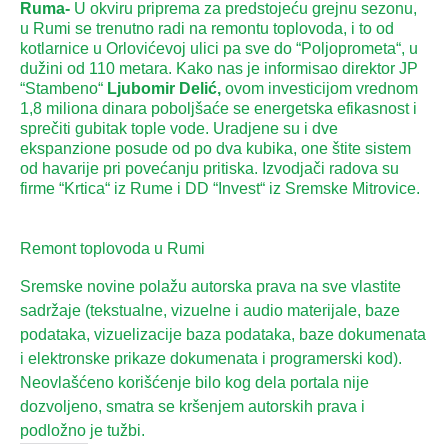
Ruma-
U okviru priprema za predstojeću grejnu sezonu,
u Rumi se trenutno radi na remontu toplovoda, i to od
kotlarnice u Orlovićevoj ulici pa sve do “Poljoprometa“, u
dužini od 110 metara. Kako nas je informisao direktor JP
“Stambeno“
Ljubomir Delić,
ovom investicijom vrednom
1,8 miliona dinara poboljšaće se energetska efikasnost i
sprečiti gubitak tople vode. Uradjene su i dve
ekspanzione posude od po dva kubika, one štite sistem
od havarije pri povećanju pritiska. Izvodjači radova su
firme “Krtica“ iz Rume i DD “Invest“ iz Sremske Mitrovice.
Remont toplovoda u Rumi
Sremske novine polažu autorska prava na sve vlastite
sadržaje (tekstualne, vizuelne i audio materijale, baze
podataka, vizuelizacije baza podataka, baze dokumenata
i elektronske prikaze dokumenata i programerski kod).
Neovlašćeno korišćenje bilo kog dela portala nije
dozvoljeno, smatra se kršenjem autorskih prava i
podložno je tužbi.