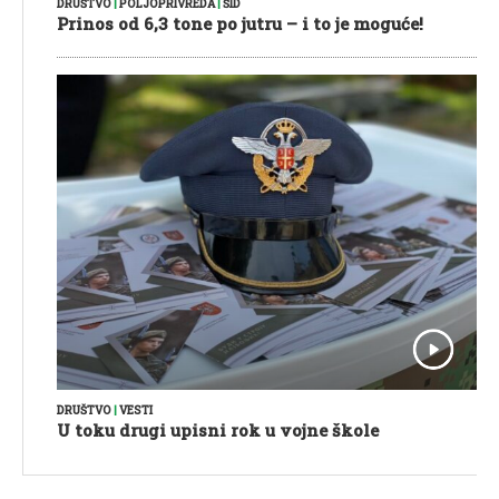
DRUŠTVO
|
POLJOPRIVREDA
|
ŠID
Prinos od 6,3 tone po jutru – i to je moguće!
DRUŠTVO
|
VESTI
U toku drugi upisni rok u vojne škole