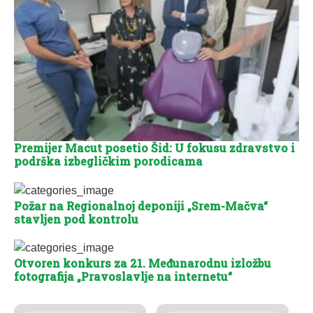
Premijer Macut posetio Šid: U fokusu zdravstvo i
podrška izbegličkim porodicama
Požar na Regionalnoj deponiji „Srem-Mačva“
stavljen pod kontrolu
Otvoren konkurs za 21. Međunarodnu izložbu
fotografija „Pravoslavlje na internetu“