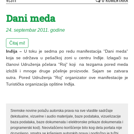
VESTI
0 KOMENTARA
Dani meda
24. septembar 2011. godine
Čitaj mi!
Inđija –
U toku je sedma po redu manifestacija “Dani meda“
koja se održava u pešačkoj zoni u centru Inđije. Izlagači su
članovi Udruženja pčelara “Roj“ koji na tezgama pored meda
izložili i mnoge druge pčelinje proizvode. Sajam se zatvara
sutra. Pored Udruženja “Roj“ organizator ove manifestacije je
Turistička organizacija opštine Inđija.
Sremske novine polažu autorska prava na sve vlastite sadržaje
(tekstualne, vizuelne i audio materijale, baze podataka, vizuelizacije
baza podataka, baze dokumenata i elektronske prikaze dokumenata i
programerski kod). Neovlašćeno korišćenje bilo kog dela portala nije
dozvoljeno, smatra se kršenjem autorskih prava i podložno je tužbi.