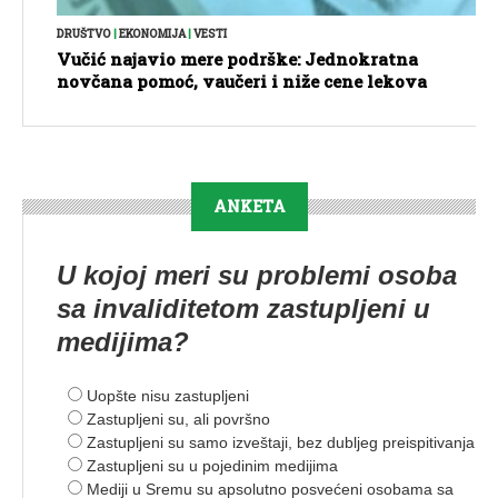
DRUŠTVO
|
EKONOMIJA
|
VESTI
Vučić najavio mere podrške: Jednokratna
novčana pomoć, vaučeri i niže cene lekova
ANKETA
U kojoj meri su problemi osoba
sa invaliditetom zastupljeni u
medijima?
Uopšte nisu zastupljeni
Zastupljeni su, ali površno
Zastupljeni su samo izveštaji, bez dubljeg preispitivanja
Zastupljeni su u pojedinim medijima
Mediji u Sremu su apsolutno posvećeni osobama sa