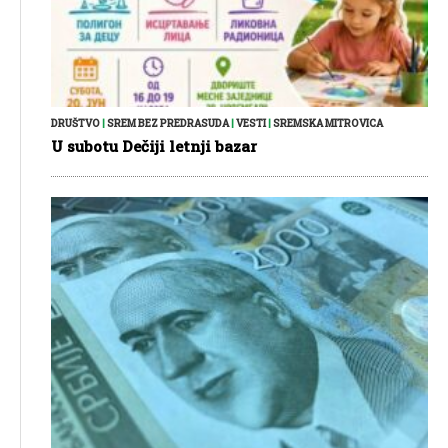
DRUŠTVO
|
SREM BEZ PREDRASUDA
|
VESTI
|
SREMSKA MITROVICA
U subotu Dečiji letnji bazar