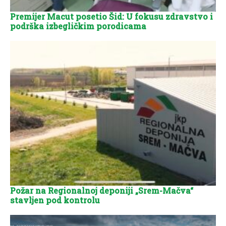
Premijer Macut posetio Šid: U fokusu zdravstvo i
podrška izbegličkim porodicama
Požar na Regionalnoj deponiji „Srem-Mačva“
stavljen pod kontrolu