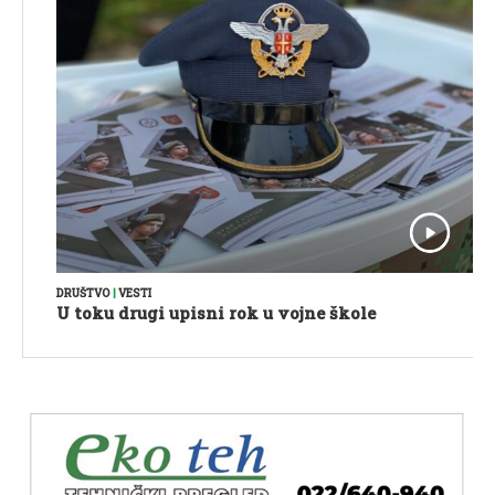
DRUŠTVO
|
VESTI
U toku drugi upisni rok u vojne škole