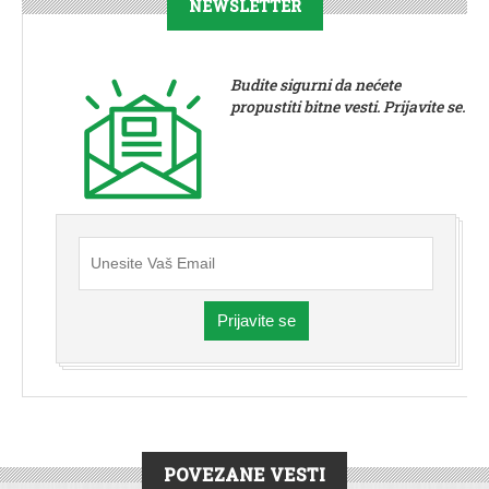
NEWSLETTER
Budite sigurni da nećete
propustiti bitne vesti. Prijavite se.
Prijavite se
POVEZANE VESTI
DRUŠTVO
|
HRONIKA
|
SREMSKA MITROVICA
|
KULTURA
|
VESTI