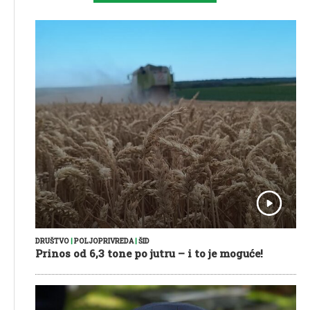
DRUŠTVO
|
POLJOPRIVREDA
|
ŠID
Prinos od 6,3 tone po jutru – i to je moguće!