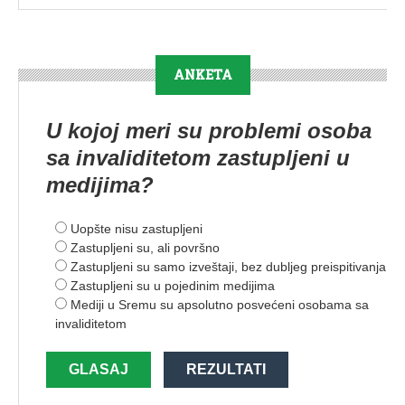
ANKETA
U kojoj meri su problemi osoba
sa invaliditetom zastupljeni u
medijima?
Uopšte nisu zastupljeni
Zastupljeni su, ali površno
Zastupljeni su samo izveštaji, bez dubljeg preispitivanja
Zastupljeni su u pojedinim medijima
Mediji u Sremu su apsolutno posvećeni osobama sa
invaliditetom
GLASAJ
REZULTATI