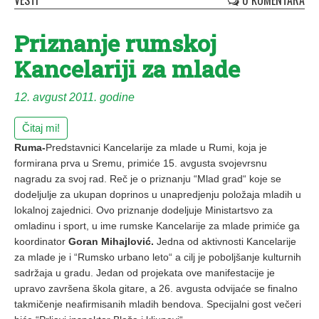
VESTI
0 KOMENTARA
Priznanje rumskoj
Kancelariji za mlade
12. avgust 2011. godine
Čitaj mi!
Ruma-
Predstavnici Kancelarije za mlade u Rumi, koja je
formirana prva u Sremu, primiće 15. avgusta svojevrsnu
nagradu za svoj rad. Reč je o priznanju “Mlad grad“ koje se
dodeljulje za ukupan doprinos u unapredjenju položaja mladih u
lokalnoj zajednici. Ovo priznanje dodeljuje Ministartsvo za
omladinu i sport, u ime rumske Kancelarije za mlade primiće ga
koordinator
Goran Mihajlović.
Jedna od aktivnosti Kancelarije
za mlade je i “Rumsko urbano leto“ a cilj je poboljšanje kulturnih
sadržaja u gradu. Jedan od projekata ove manifestacije je
upravo završena škola gitare, a 26. avgusta odvijaće se finalno
takmičenje neafirmisanih mladih bendova. Specijalni gost večeri