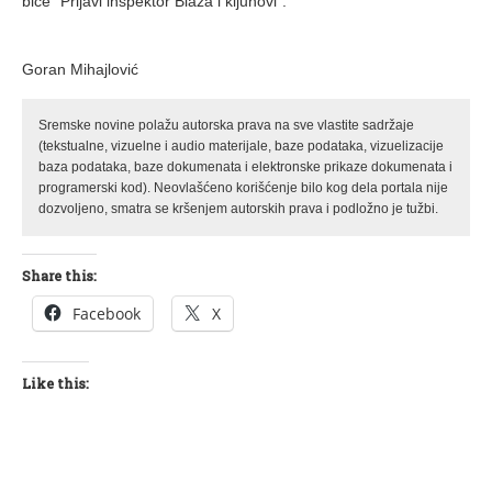
biće “Prljavi inspektor Blaža i kljunovi“.
Goran Mihajlović
Sremske novine polažu autorska prava na sve vlastite sadržaje
(tekstualne, vizuelne i audio materijale, baze podataka, vizuelizacije
baza podataka, baze dokumenata i elektronske prikaze dokumenata i
programerski kod). Neovlašćeno korišćenje bilo kog dela portala nije
dozvoljeno, smatra se kršenjem autorskih prava i podložno je tužbi.
Share this:
Facebook
X
Like this: