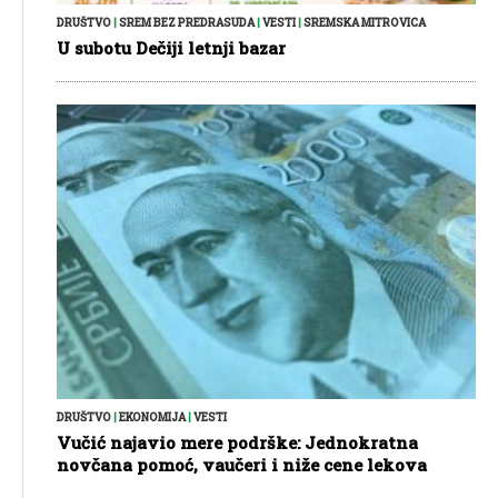
DRUŠTVO
|
SREM BEZ PREDRASUDA
|
VESTI
|
SREMSKA MITROVICA
U subotu Dečiji letnji bazar
DRUŠTVO
|
EKONOMIJA
|
VESTI
Vučić najavio mere podrške: Jednokratna
novčana pomoć, vaučeri i niže cene lekova