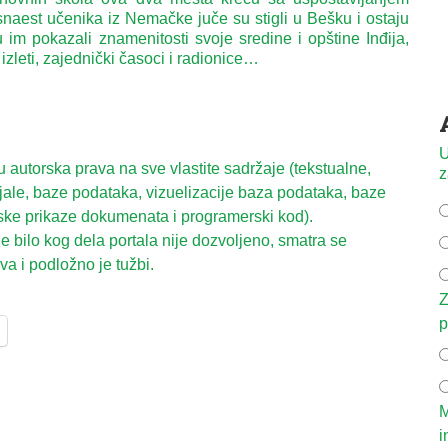
naest učenika iz Nemačke juče su stigli u Bešku i ostaju
im pokazali znamenitosti svoje sredine i opštine Inđija,
 izleti, zajednički časoci i radionice…
U
autorska prava na sve vlastite sadržaje (tekstualne,
z
ijale, baze podataka, vizuelizacije baza podataka, baze
ske prikaze dokumenata i programerski kod).
 bilo kog dela portala nije dozvoljeno, smatra se
a i podložno je tužbi.
Z
p
M
i