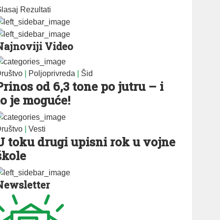
lasaj
Rezultati
Najnoviji Video
ruštvo
|
Poljoprivreda
|
Šid
Prinos od 6,3 tone po jutru – i
to je moguće!
ruštvo
|
Vesti
U toku drugi upisni rok u vojne
škole
Newsletter