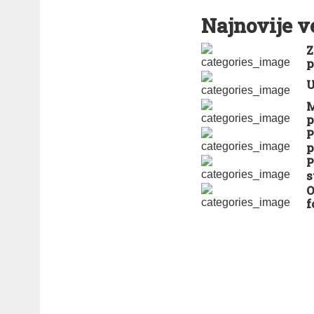
Najnovije v
Z
p
U
M
p
P
p
P
s
O
f