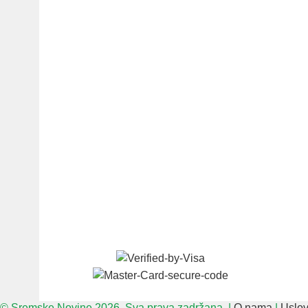
© Sremske Novine 2026. Sva prava zadržana. |
O nama
|
Uslov