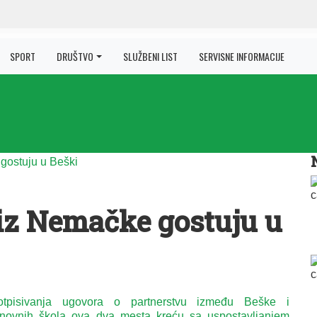
SPORT
DRUŠTVO
SLUŽBENI LIST
SERVISNE INFORMACIJE
iz Nemačke gostuju u
tpisivanja ugovora o partnerstvu između Beške i
snovnih škola ova dva mesta kreću sa uspostavljanjem