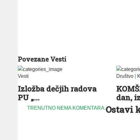
Povezane Vesti
Vesti
Društvo
|
K
Izložba dečjih radova
KOMŠI
PU „...
dan, iz
Ostavi 
TRENUTNO NEMA KOMENTARA.