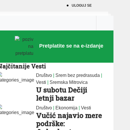
ULOGUJ SE
Pretplatite se na e-izdanje
Najčitanije Vesti
Društvo
|
Srem bez predrasuda
|
Vesti
|
Sremska Mitrovica
U subotu Dečiji
letnji bazar
Društvo
|
Ekonomija
|
Vesti
Vučić najavio mere
podrške: