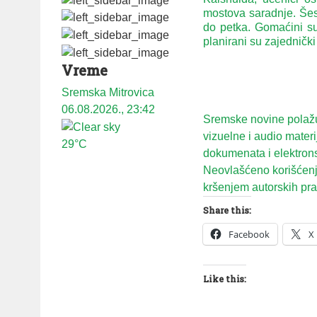
mostova saradnje. Šes
do petka. Gomaćini su 
planirani su zajednički
Vreme
Sremska Mitrovica
06.08.2026., 23:42
Sremske novine polažu 
vizuelne i audio mater
29°C
dokumenata i elektron
Neovlašćeno korišćenje
kršenjem autorskih prav
Share this:
Facebook
X
Like this: