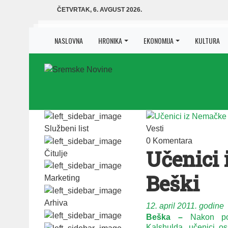
ČETVRTAK, 6. AVGUST 2026.
NASLOVNA
HRONIKA
EKONOMIJA
KULTURA
Službeni list
Vesti
0 Komentara
Učenici 
Čitulje
Beški
Marketing
Arhiva
12. april 2011. godine
Beška –
Nakon po
Kalshulda, učenici o