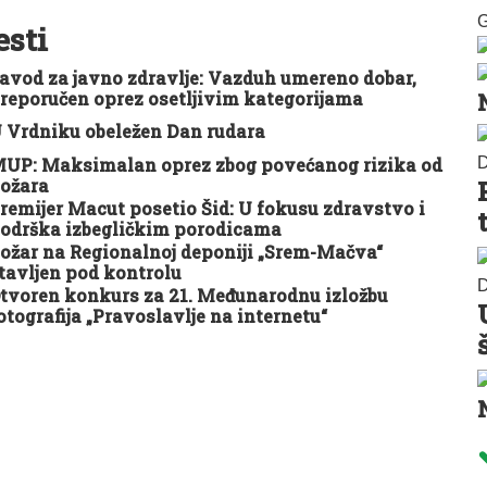
G
esti
avod za javno zdravlje: Vazduh umereno dobar,
reporučen oprez osetljivim kategorijama
 Vrdniku obeležen Dan rudara
UP: Maksimalan oprez zbog povećanog rizika od
D
ožara
remijer Macut posetio Šid: U fokusu zdravstvo i
odrška izbegličkim porodicama
ožar na Regionalnoj deponiji „Srem-Mačva“
tavljen pod kontrolu
D
tvoren konkurs za 21. Međunarodnu izložbu
otografija „Pravoslavlje na internetu“