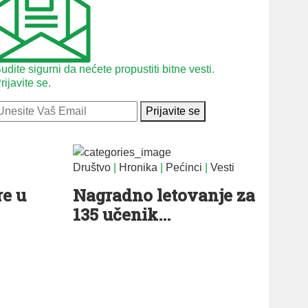
udite sigurni da nećete propustiti bitne vesti.
rijavite se.
Prijavite se
Društvo
|
Hronika
|
Pećinci
|
Vesti
re u
Nagradno letovanje za
135 učenik...