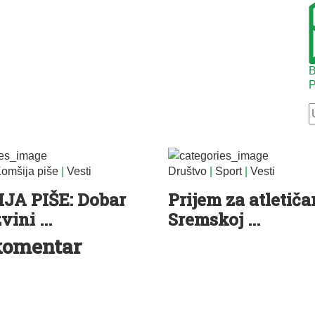
B
P
omšija piše
|
Vesti
Društvo
|
Sport
|
Vesti
JA PIŠE: Dobar
Prijem za atletiča
vini ...
Sremskoj ...
komentar