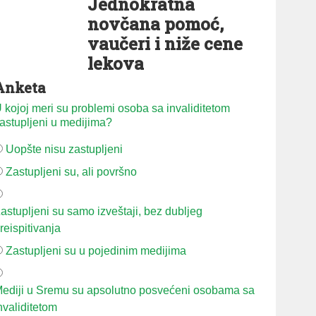
Jednokratna
novčana pomoć,
vaučeri i niže cene
lekova
Anketa
 kojoj meri su problemi osoba sa invaliditetom
astupljeni u medijima?
Uopšte nisu zastupljeni
Zastupljeni su, ali površno
astupljeni su samo izveštaji, bez dubljeg
reispitivanja
Zastupljeni su u pojedinim medijima
ediji u Sremu su apsolutno posvećeni osobama sa
nvaliditetom